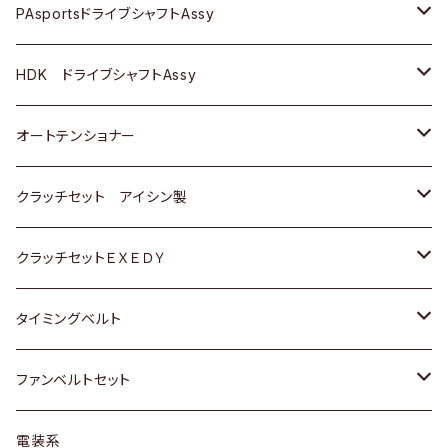
スバル
スバル
三菱
マツダ
ダイハツ
ダイハツ
スズキ
ＢＥＮＺ
ＢＥＮＺ
PAsportsドライブシャフトAssy
ＢＥＮＺ
スバル
三菱
マツダ
マツダ
日産
ＢＭＷ
ＢＭＷ
トヨタ
HDK ドライブシャフトAssy
スバル
三菱
三菱
いすゞ
GOLF
ＷＡＧＥＮ
ホンダ
スズキ
オートテンショナー
スバル
スバル
ダイハツ
ＷＡＧＥＮ
ＶＯＬＶＯ
スズキ
ダイハツ
トヨタ
クラッチセット アイシン製
マツダ
アストロ（シボレー）
日産
日産
ホンダ
クラッチセットＥＸＥＤＹ
三菱
クライスラー
ダイハツ
ホンダ
スズキ
ホンダ
タイミングベルト
スバル
マツダ
マツダ
ダイハツ
スズキ
トヨタ
ファンベルトセット
日野
三菱
マツダ
日産
スズキ
トヨタ
電装系