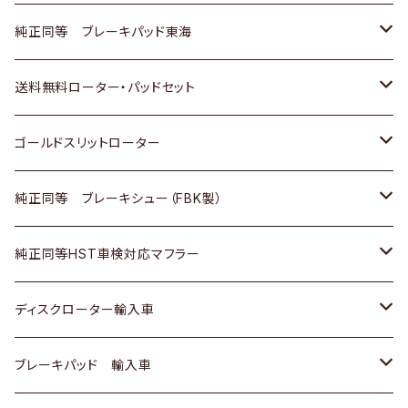
スバル
三菱
日野
マツダ
いすゞ
ダイハツ
スズキ
ホンダ
トヨタ
純正同等 ブレーキパッド東海
日野
日野
三菱ふそう
三菱
ダイハツ
マツダ
日産
スズキ
ホンダ
トヨタ
送料無料ローター・パッドセット
三菱ふそう
三菱ふそう
その他
スバル
マツダ
三菱
ダイハツ
日産
スズキ
ホンダ
トヨタ
ゴールドスリットローター
ＢＭＷ
三菱
マツダ
いすゞ
日産
日産
ホンダ
トヨタ
純正同等 ブレーキシュー（FBK製）
スバル
三菱
ダイハツ
ダイハツ
いすゞ
スズキ
ホンダ
ホンダ
純正同等HST車検対応マフラー
スバル
マツダ
マツダ
ダイハツ
日産
スズキ
スズキ
トヨタ
ディスクローター輸入車
三菱
三菱
マツダ
ダイハツ
日産
日産
ホンダ
ＡＵＤＩ
ブレーキパッド 輸入車