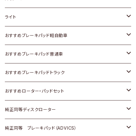
ホンダ
トヨタ
ライト
スズキ
ホンダ
トヨタ
おすすめブレーキパッド軽自動車
日産
スズキ
スズキ
トヨタ
おすすめブレーキパッド普通車
いすゞ
日産
日産
ホンダ
トヨタ
おすすめブレーキパッドトラック
ダイハツ
いすゞ
いすゞ
スズキ
ホンダ
トヨタ
おすすめローター・パッドセット
マツダ
ダイハツ
ダイハツ
日産
スズキ
日産
トヨタ
純正同等ディスクローター
三菱
マツダ
三菱
ダイハツ
日産
いすゞ
ホンダ
トヨタ
純正同等 ブレーキパッド（ADVICS）