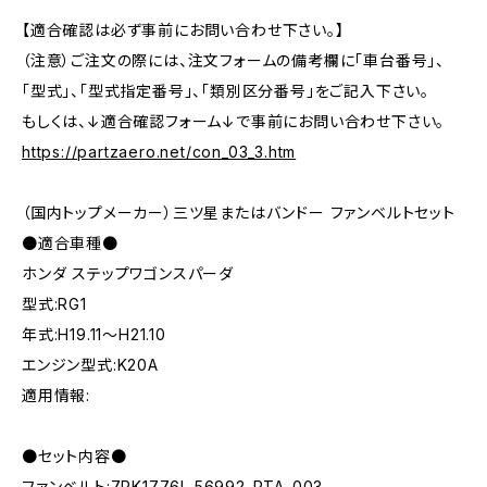
【適合確認は必ず事前にお問い合わせ下さい。】
（注意）ご注文の際には、注文フォームの備考欄に「車台番号」、
「型式」、「型式指定番号」、「類別区分番号」をご記入下さい。
もしくは、↓適合確認フォーム↓で事前にお問い合わせ下さい。
https://partzaero.net/con_03_3.htm
（国内トップメーカー）三ツ星またはバンドー ファンベルトセット
●適合車種●
ホンダ ステップワゴンスパーダ
型式:RG1
年式:H19.11～H21.10
エンジン型式:K20A
適用情報:
●セット内容●
ファンベルト:7PK1776L 56992-RTA-003