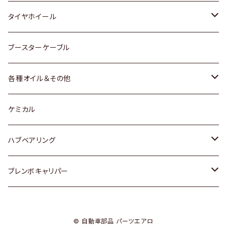
マツダ
スバル
三菱
ダイハツ
ダイハツ
日産
日産
タイヤホイール
レクサス
スバル
マツダ
スバル
ダイハツ
ダイハツ
トヨタ
ブースターケーブル
三菱
マツダ
マツダ
ホンダ
各種オイル＆その他
スバル
スバル
スズキ
ディーデル洗浄添加剤
ケミカル
日産
ハブベアリング
ダイハツ
トヨタ
ブレンボキャリパー
ホンダ
ホンダ
© 自動車部品 パーツエアロ