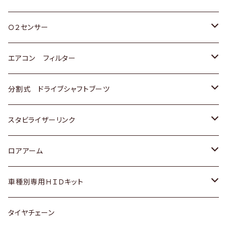
スバル
三菱
ダイハツ
ダイハツ
ホンダ
Ｏ２センサー
スバル
マツダ
三菱
スズキ
トヨタ
エアコン フィルター
三菱
スバル
日産
ホンダ
トヨタ
分割式 ドライブシャフトブーツ
スバル
いすゞ
スズキ
ホンダ
トヨタ
スタビライザーリンク
ダイハツ
日産
スズキ
ホンダ
トヨタ
ロアアーム
マツダ
ダイハツ
日産
スズキ
ホンダ
ホンダ
車種別専用ＨＩＤキット
三菱
マツダ
いすゞ
日産
スズキ
スズキ
トヨタ
タイヤチェーン