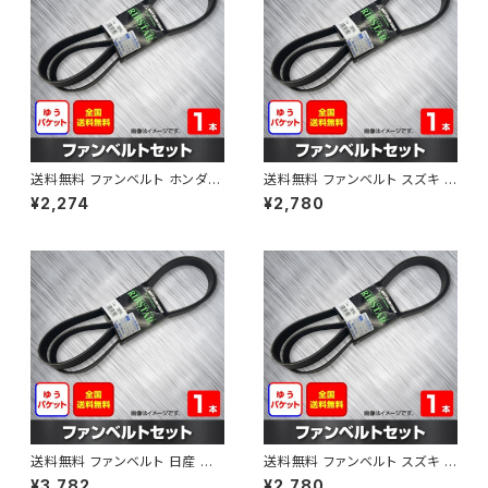
送料無料 ファンベルト ホンダ フ
送料無料 ファンベルト スズキ ス
ィット 型式GE6 H19.10～H25.
ペーシア 型式MK32S H25.03
¥2,274
¥2,780
09 （国内トップメーカー） 1本 H
～H30.02 （国内トップメーカ
AB-0003
ー） 1本 HAB-0004
送料無料 ファンベルト 日産 キ
送料無料 ファンベルト スズキ ワ
ューブ 型式Z12 H20.11～H24.
ゴンR 型式MH34S H24.09～
¥3,782
¥2,780