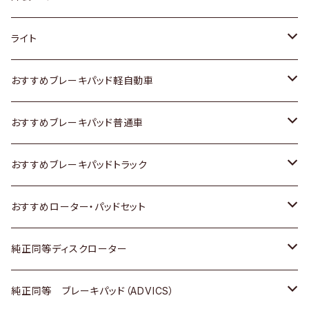
ホンダ
トヨタ
ライト
スズキ
ホンダ
トヨタ
おすすめブレーキパッド軽自動車
日産
スズキ
スズキ
トヨタ
おすすめブレーキパッド普通車
いすゞ
日産
日産
ホンダ
トヨタ
おすすめブレーキパッドトラック
ダイハツ
いすゞ
いすゞ
スズキ
ホンダ
トヨタ
おすすめローター・パッドセット
マツダ
ダイハツ
ダイハツ
日産
スズキ
日産
トヨタ
純正同等ディスクローター
三菱
マツダ
三菱
ダイハツ
日産
いすゞ
ホンダ
トヨタ
純正同等 ブレーキパッド（ADVICS）