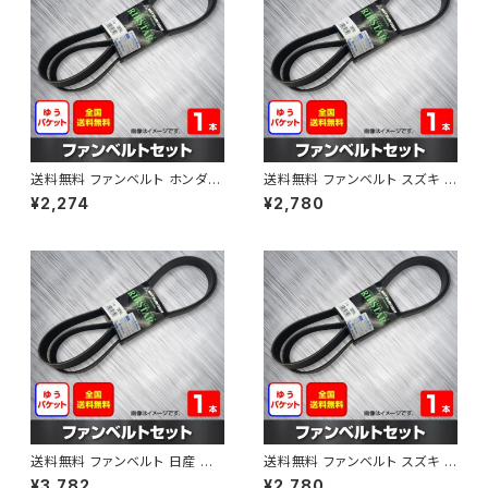
送料無料 ファンベルト ホンダ フ
送料無料 ファンベルト スズキ ス
ィット 型式GE6 H19.10～H25.
ペーシア 型式MK32S H25.03
¥2,274
¥2,780
09 （国内トップメーカー） 1本 H
～H30.02 （国内トップメーカ
AB-0003
ー） 1本 HAB-0004
送料無料 ファンベルト 日産 キ
送料無料 ファンベルト スズキ ワ
ューブ 型式Z12 H20.11～H24.
ゴンR 型式MH34S H24.09～
¥3,782
¥2,780