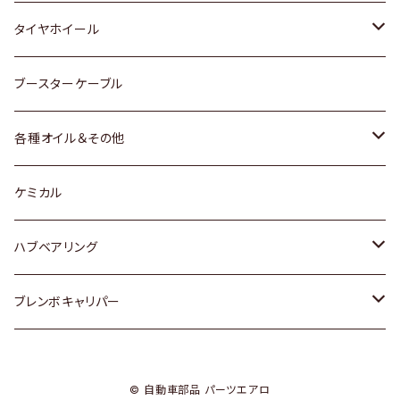
マツダ
スバル
三菱
ダイハツ
ダイハツ
日産
日産
タイヤホイール
レクサス
スバル
マツダ
スバル
ダイハツ
ダイハツ
トヨタ
ブースターケーブル
三菱
マツダ
マツダ
ホンダ
各種オイル＆その他
スバル
スバル
スズキ
ディーデル洗浄添加剤
ケミカル
日産
ハブベアリング
ダイハツ
トヨタ
ブレンボキャリパー
ホンダ
ホンダ
© 自動車部品 パーツエアロ