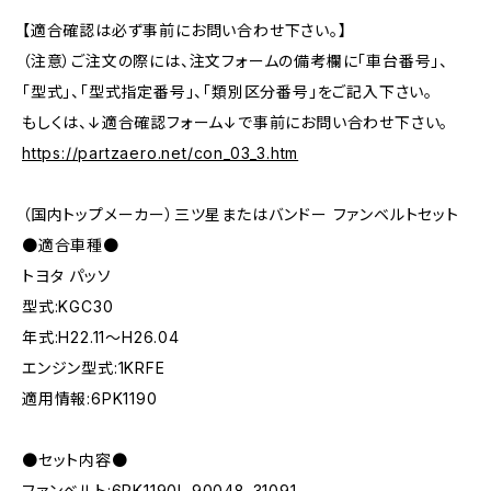
【適合確認は必ず事前にお問い合わせ下さい。】
（注意）ご注文の際には、注文フォームの備考欄に「車台番号」、
「型式」、「型式指定番号」、「類別区分番号」をご記入下さい。
もしくは、↓適合確認フォーム↓で事前にお問い合わせ下さい。
https://partzaero.net/con_03_3.htm
（国内トップメーカー）三ツ星またはバンドー ファンベルトセット
●適合車種●
トヨタ パッソ
型式:KGC30
年式:H22.11～H26.04
エンジン型式:1KRFE
適用情報:6PK1190
●セット内容●
ファンベルト:6PK1190L 90048-31091