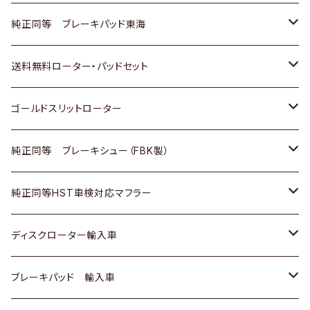
スバル
三菱
日野
マツダ
いすゞ
ダイハツ
スズキ
ホンダ
トヨタ
純正同等 ブレーキパッド東海
日野
日野
三菱ふそう
三菱
ダイハツ
マツダ
日産
スズキ
ホンダ
トヨタ
送料無料ローター・パッドセット
三菱ふそう
三菱ふそう
その他
スバル
マツダ
三菱
ダイハツ
日産
スズキ
ホンダ
トヨタ
ゴールドスリットローター
ＢＭＷ
三菱
マツダ
いすゞ
日産
日産
ホンダ
トヨタ
純正同等 ブレーキシュー（FBK製）
スバル
三菱
ダイハツ
ダイハツ
いすゞ
スズキ
ホンダ
ホンダ
純正同等HST車検対応マフラー
スバル
マツダ
マツダ
ダイハツ
日産
スズキ
スズキ
トヨタ
ディスクローター輸入車
三菱
三菱
マツダ
ダイハツ
日産
日産
ホンダ
ＡＵＤＩ
ブレーキパッド 輸入車