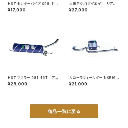
HST センターパイプ 096-118
大栄テクノ(ダイエイ） リア
CP ジムニー JB64W スズキ パ
マフラー MHD-7032SUS バモ
¥17,000
¥27,000
イプステンレス 車検対応 純正
ス HM1/2 個人宅NG
同等
HST マフラー 081-46T アク
カローラフィールダー NKE165
ティバン HH6 ホンダ 本体オー
G (2WD) オールステンレス マ
¥28,000
¥21,000
ルステンレス 車検対応 純正同
フラー 車検対応 純正同等品 H
等
ST製 039-90T
商品一覧に戻る