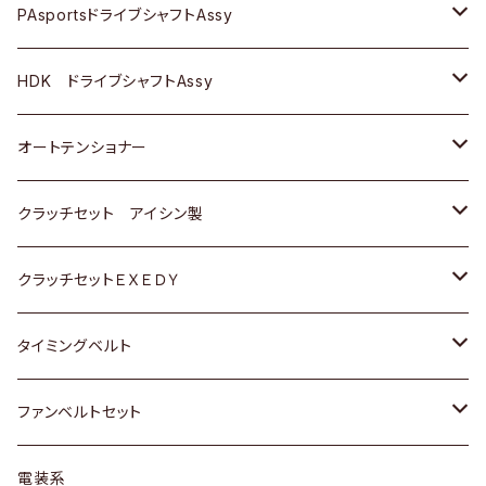
スバル
スバル
三菱
マツダ
ダイハツ
ダイハツ
スズキ
ＢＥＮＺ
ＢＥＮＺ
PAsportsドライブシャフトAssy
ＢＥＮＺ
スバル
三菱
マツダ
マツダ
日産
ＢＭＷ
ＢＭＷ
トヨタ
HDK ドライブシャフトAssy
スバル
三菱
三菱
いすゞ
GOLF
ＷＡＧＥＮ
ホンダ
スズキ
オートテンショナー
スバル
スバル
ダイハツ
ＷＡＧＥＮ
ＶＯＬＶＯ
スズキ
ダイハツ
トヨタ
クラッチセット アイシン製
マツダ
アストロ（シボレー）
日産
日産
ホンダ
クラッチセットＥＸＥＤＹ
三菱
クライスラー
ダイハツ
ホンダ
スズキ
ホンダ
タイミングベルト
スバル
マツダ
マツダ
ダイハツ
スズキ
トヨタ
ファンベルトセット
日野
三菱
マツダ
日産
スズキ
トヨタ
電装系