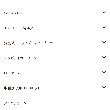
スバル
三菱
ダイハツ
ダイハツ
ホンダ
Ｏ２センサー
スバル
マツダ
三菱
スズキ
トヨタ
エアコン フィルター
三菱
スバル
日産
ホンダ
トヨタ
分割式 ドライブシャフトブーツ
スバル
いすゞ
スズキ
ホンダ
トヨタ
スタビライザーリンク
ダイハツ
日産
スズキ
ホンダ
トヨタ
ロアアーム
マツダ
ダイハツ
日産
スズキ
ホンダ
ホンダ
車種別専用ＨＩＤキット
三菱
マツダ
いすゞ
日産
スズキ
スズキ
トヨタ
タイヤチェーン