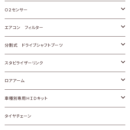
スバル
三菱
ダイハツ
ダイハツ
ホンダ
Ｏ２センサー
スバル
マツダ
三菱
スズキ
トヨタ
エアコン フィルター
三菱
スバル
日産
ホンダ
トヨタ
分割式 ドライブシャフトブーツ
スバル
いすゞ
スズキ
ホンダ
トヨタ
スタビライザーリンク
ダイハツ
日産
スズキ
ホンダ
トヨタ
ロアアーム
マツダ
ダイハツ
日産
スズキ
ホンダ
ホンダ
車種別専用ＨＩＤキット
三菱
マツダ
いすゞ
日産
スズキ
スズキ
トヨタ
タイヤチェーン