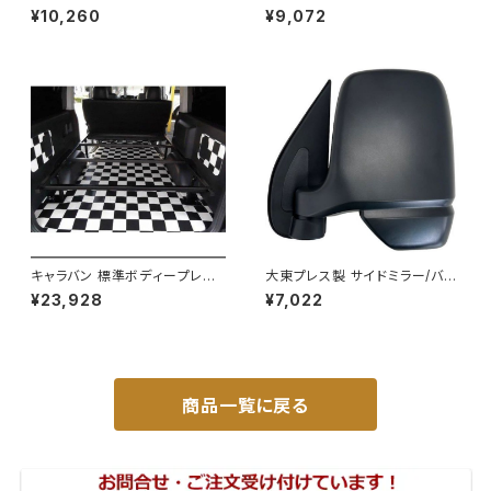
000 326×206 DI-5101AXY
イドミラー/バックミラーJ08 DI
¥10,260
¥9,072
-7BZ
キャラバン 標準ボディープレミ
大東プレス製 サイドミラー/バッ
アムＧＸ/ＧＸライダ～用ベッドキ
クミラー左 (助手席側) アクティ
¥23,928
¥7,022
ットフレーム GZ100-1
トラック HA6 HA7 DI-650
商品一覧に戻る