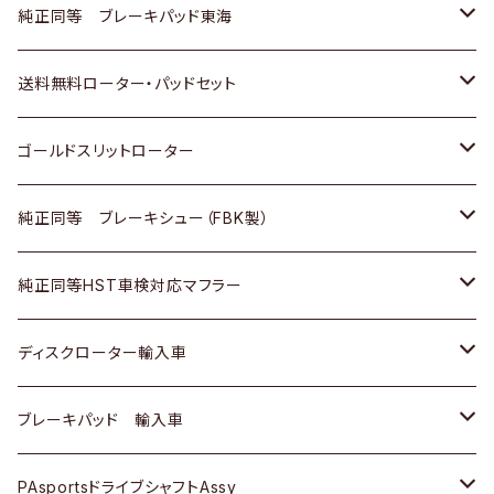
スバル
三菱
日野
マツダ
いすゞ
ダイハツ
スズキ
ホンダ
トヨタ
純正同等 ブレーキパッド東海
日野
日野
三菱ふそう
三菱
ダイハツ
マツダ
日産
スズキ
ホンダ
トヨタ
送料無料ローター・パッドセット
三菱ふそう
三菱ふそう
その他
スバル
マツダ
三菱
ダイハツ
日産
スズキ
ホンダ
トヨタ
ゴールドスリットローター
ＢＭＷ
三菱
マツダ
いすゞ
日産
日産
ホンダ
トヨタ
純正同等 ブレーキシュー（FBK製）
スバル
三菱
ダイハツ
ダイハツ
いすゞ
スズキ
ホンダ
ホンダ
純正同等HST車検対応マフラー
スバル
マツダ
マツダ
ダイハツ
日産
スズキ
スズキ
トヨタ
ディスクローター輸入車
三菱
三菱
マツダ
ダイハツ
日産
日産
ホンダ
ＡＵＤＩ
ブレーキパッド 輸入車
スバル
スバル
三菱
マツダ
ダイハツ
ダイハツ
スズキ
ＢＥＮＺ
ＢＥＮＺ
PAsportsドライブシャフトAssy