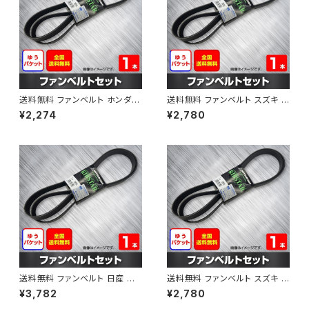
送料無料 ファンベルト ホンダ フ
送料無料 ファンベルト スズキ ス
ィット 型式GE6 H19.10～H25.
ペーシア 型式MK32S H25.03
¥2,274
¥2,780
09 （国内トップメーカー） 1本 H
～H30.02 （国内トップメーカ
AB-0003
ー） 1本 HAB-0004
送料無料 ファンベルト 日産 キ
送料無料 ファンベルト スズキ ワ
ューブ 型式Z12 H20.11～H24.
ゴンR 型式MH34S H24.09～
¥3,782
¥2,780
10 （国内トップメーカー） 1本 H
H29.02 （国内トップメーカー）