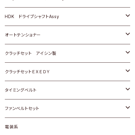
ＢＥＮＺ
スバル
三菱
マツダ
マツダ
日産
ＢＭＷ
ＢＭＷ
トヨタ
HDK ドライブシャフトAssy
スバル
三菱
三菱
いすゞ
GOLF
ＷＡＧＥＮ
ホンダ
スズキ
オートテンショナー
スバル
スバル
ダイハツ
ＷＡＧＥＮ
ＶＯＬＶＯ
スズキ
ダイハツ
トヨタ
クラッチセット アイシン製
マツダ
アストロ（シボレー）
日産
日産
ホンダ
クラッチセットＥＸＥＤＹ
三菱
クライスラー
ダイハツ
ホンダ
スズキ
ホンダ
タイミングベルト
スバル
マツダ
マツダ
ダイハツ
スズキ
トヨタ
ファンベルトセット
日野
三菱
マツダ
日産
スズキ
トヨタ
電装系