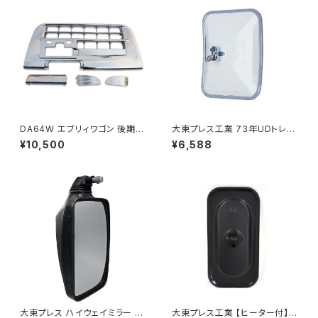
DA64W エブリィワゴン 後期型
大東プレス工業 73年UDトレー
平成22年5月～ フロント バンパ
ラーミラーL013 （P付） DI-52
¥10,500
¥6,588
ー メッキ グリル セット PZター
ボ PZターボSP等 JP-T190
大東プレス ハイウェイミラー R1
大東プレス工業 【ヒーター付】サ