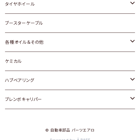
マツダ
スバル
三菱
ダイハツ
ダイハツ
日産
日産
タイヤホイール
レクサス
スバル
マツダ
スバル
ダイハツ
ダイハツ
トヨタ
ブースターケーブル
三菱
マツダ
マツダ
ホンダ
各種オイル＆その他
スバル
スバル
スズキ
ディーデル洗浄添加剤
ケミカル
日産
ハブベアリング
ダイハツ
トヨタ
ブレンボキャリパー
ホンダ
ホンダ
© 自動車部品 パーツエアロ
スズキ
日産