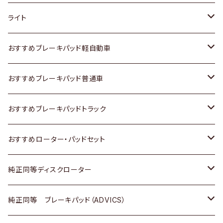
ホンダ
トヨタ
ライト
スズキ
ホンダ
トヨタ
おすすめブレーキパッド軽自動車
日産
スズキ
スズキ
トヨタ
おすすめブレーキパッド普通車
いすゞ
日産
日産
ホンダ
トヨタ
おすすめブレーキパッドトラック
ダイハツ
いすゞ
いすゞ
スズキ
ホンダ
トヨタ
おすすめローター・パッドセット
マツダ
ダイハツ
ダイハツ
日産
スズキ
日産
トヨタ
純正同等ディスクローター
三菱
マツダ
三菱
ダイハツ
日産
いすゞ
ホンダ
トヨタ
純正同等 ブレーキパッド（ADVICS）