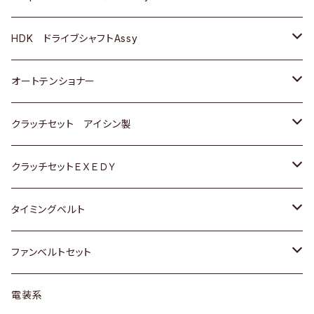
ＢＥＮＺ
スバル
三菱
マツダ
マツダ
日産
ＢＭＷ
ＢＭＷ
トヨタ
HDK ドライブシャフトAssy
スバル
三菱
三菱
いすゞ
GOLF
ＷＡＧＥＮ
ホンダ
スズキ
オートテンショナー
スバル
スバル
ダイハツ
ＷＡＧＥＮ
ＶＯＬＶＯ
スズキ
ダイハツ
トヨタ
クラッチセット アイシン製
マツダ
アストロ（シボレー）
日産
日産
ホンダ
クラッチセットＥＸＥＤＹ
三菱
クライスラー
ダイハツ
ホンダ
スズキ
ホンダ
タイミングベルト
スバル
マツダ
マツダ
ダイハツ
スズキ
トヨタ
ファンベルトセット
日野
三菱
マツダ
日産
スズキ
トヨタ
電装系