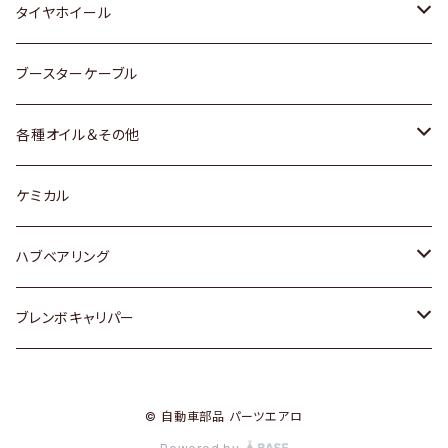
マツダ
スバル
三菱
ダイハツ
ダイハツ
日産
日産
タイヤホイール
レクサス
スバル
マツダ
スバル
ダイハツ
ダイハツ
トヨタ
ブースターケーブル
三菱
マツダ
マツダ
ホンダ
各種オイル＆その他
スバル
スバル
スズキ
ディーデル洗浄添加剤
ケミカル
日産
ハブベアリング
ダイハツ
トヨタ
ブレンボキャリパー
ホンダ
ホンダ
© 自動車部品 パーツエアロ
スズキ
日産