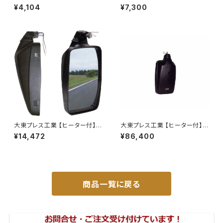
バックミラー ダイハツ ハイ
純正 タイプ フォグランプ ユニッ
¥4,104
¥7,300
ゼット 左 99年～ DI-647
ト バルブ 配線 スイッチ H11 左
右セット AP-PZF-30
大東プレス工業 【ヒーター付】ハ
大東プレス工業 【ヒーター付】ハ
イウェイミラー ヒーター付 100
イウェイリモコンミラー DI-722
¥14,472
¥86,400
0R DI-5101CXY
1CXE
商品一覧に戻る