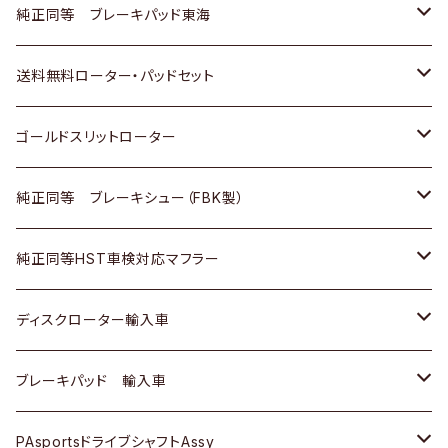
スバル
三菱
日野
マツダ
いすゞ
ダイハツ
スズキ
ホンダ
トヨタ
純正同等 ブレーキパッド東海
日野
日野
三菱ふそう
三菱
ダイハツ
マツダ
日産
スズキ
ホンダ
トヨタ
送料無料ローター・パッドセット
三菱ふそう
三菱ふそう
その他
スバル
マツダ
三菱
ダイハツ
日産
スズキ
ホンダ
トヨタ
ゴールドスリットローター
ＢＭＷ
三菱
マツダ
いすゞ
日産
日産
ホンダ
トヨタ
純正同等 ブレーキシュー（FBK製）
スバル
三菱
ダイハツ
ダイハツ
いすゞ
スズキ
ホンダ
ホンダ
純正同等HST車検対応マフラー
スバル
マツダ
マツダ
ダイハツ
日産
スズキ
スズキ
トヨタ
ディスクローター輸入車
三菱
三菱
マツダ
ダイハツ
日産
日産
ホンダ
ＡＵＤＩ
ブレーキパッド 輸入車
スバル
スバル
三菱
マツダ
ダイハツ
ダイハツ
スズキ
ＢＥＮＺ
ＢＥＮＺ
PAsportsドライブシャフトAssy