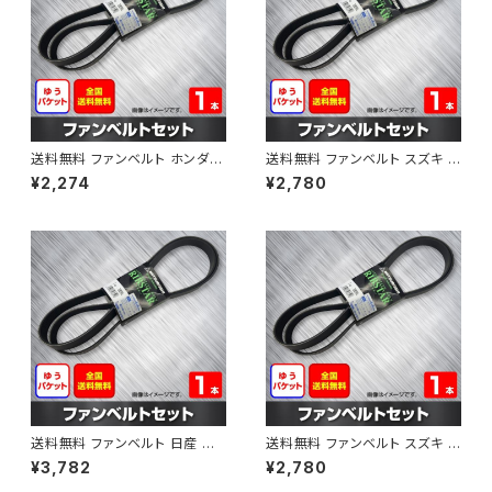
送料無料 ファンベルト ホンダ フ
送料無料 ファンベルト スズキ ス
ィット 型式GE6 H19.10～H25.
ペーシア 型式MK32S H25.03
¥2,274
¥2,780
09 （国内トップメーカー） 1本 H
～H30.02 （国内トップメーカ
AB-0003
ー） 1本 HAB-0004
送料無料 ファンベルト 日産 キ
送料無料 ファンベルト スズキ ワ
ューブ 型式Z12 H20.11～H24.
ゴンR 型式MH34S H24.09～
¥3,782
¥2,780
10 （国内トップメーカー） 1本 H
H29.02 （国内トップメーカー）