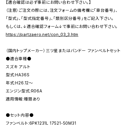
【適合確認は必ず事前にお問い合わせ下さい。】
（注意）ご注文の際には、注文フォームの備考欄に「車台番号」、
「型式」、「型式指定番号」、「類別区分番号」をご記入下さい。
もしくは、↓適合確認フォーム↓で事前にお問い合わせ下さい。
https://partzaero.net/con_03_3.htm
（国内トップメーカー）三ツ星またはバンドー ファンベルトセット
●適合車種●
スズキ アルト
型式:HA36S
年式:H26.12～
エンジン型式:R06A
適用情報:種類あり
●セット内容●
ファンベルト:6PK1231L 17521-50M31