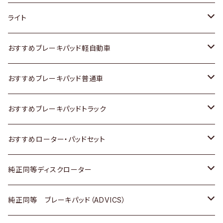
ホンダ
トヨタ
ライト
スズキ
ホンダ
トヨタ
おすすめブレーキパッド軽自動車
日産
スズキ
スズキ
トヨタ
おすすめブレーキパッド普通車
いすゞ
日産
日産
ホンダ
トヨタ
おすすめブレーキパッドトラック
ダイハツ
いすゞ
いすゞ
スズキ
ホンダ
トヨタ
おすすめローター・パッドセット
マツダ
ダイハツ
ダイハツ
日産
スズキ
日産
トヨタ
純正同等ディスクローター
三菱
マツダ
三菱
ダイハツ
日産
いすゞ
ホンダ
トヨタ
純正同等 ブレーキパッド（ADVICS）