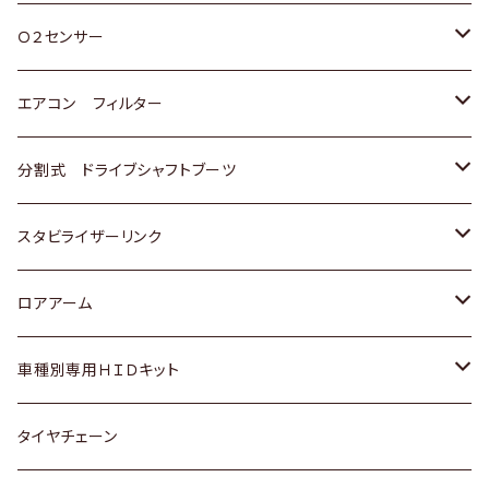
スバル
三菱
ダイハツ
ダイハツ
ホンダ
Ｏ２センサー
スバル
マツダ
三菱
スズキ
トヨタ
エアコン フィルター
三菱
スバル
日産
ホンダ
トヨタ
分割式 ドライブシャフトブーツ
スバル
いすゞ
スズキ
ホンダ
トヨタ
スタビライザーリンク
ダイハツ
日産
スズキ
ホンダ
トヨタ
ロアアーム
マツダ
ダイハツ
日産
スズキ
ホンダ
ホンダ
車種別専用ＨＩＤキット
三菱
マツダ
いすゞ
日産
スズキ
スズキ
トヨタ
タイヤチェーン