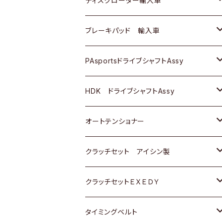
ディスクローター輸入車
三菱
三菱
マツダ
ダイハツ
日産
日産
ホンダ
ＡＵＤＩ
ブレーキパッド 輸入車
スバル
スバル
三菱
マツダ
ダイハツ
ダイハツ
スズキ
ＢＥＮＺ
ＢＥＮＺ
PAsportsドライブシャフトAssy
ＢＥＮＺ
スバル
三菱
マツダ
マツダ
日産
ＢＭＷ
ＢＭＷ
トヨタ
HDK ドライブシャフトAssy
スバル
三菱
三菱
いすゞ
GOLF
ＷＡＧＥＮ
ホンダ
スズキ
オートテンショナー
スバル
スバル
ダイハツ
ＷＡＧＥＮ
ＶＯＬＶＯ
スズキ
ダイハツ
トヨタ
クラッチセット アイシン製
マツダ
アストロ（シボレー）
日産
日産
ホンダ
クラッチセットＥＸＥＤＹ
三菱
クライスラー
ダイハツ
ホンダ
スズキ
ホンダ
タイミングベルト