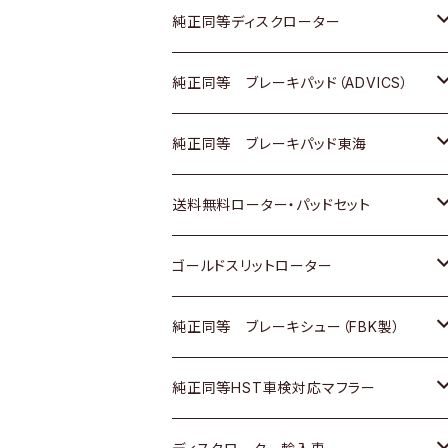
マツダ
ダイハツ
ダイハツ
日産
スズキ
日産
トヨタ
純正同等ディスクローター
三菱
マツダ
三菱
ダイハツ
日産
いすゞ
ホンダ
トヨタ
純正同等 ブレーキパッド（ADVICS）
スバル
三菱
日野
マツダ
いすゞ
ダイハツ
スズキ
ホンダ
トヨタ
純正同等 ブレーキパッド東海
日野
日野
三菱ふそう
三菱
ダイハツ
マツダ
日産
スズキ
ホンダ
トヨタ
送料無料ローター・パッドセット
三菱ふそう
三菱ふそう
その他
スバル
マツダ
三菱
ダイハツ
日産
スズキ
ホンダ
トヨタ
ゴールドスリットローター
ＢＭＷ
三菱
マツダ
いすゞ
日産
日産
ホンダ
トヨタ
純正同等 ブレーキシュー（FBK製）
スバル
三菱
ダイハツ
ダイハツ
いすゞ
スズキ
ホンダ
ホンダ
純正同等HST車検対応マフラー
スバル
マツダ
マツダ
ダイハツ
日産
スズキ
スズキ
トヨタ