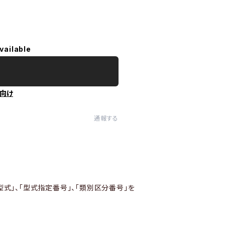
vailable
向け
通報する
型式」、「型式指定番号」、「類別区分番号」を