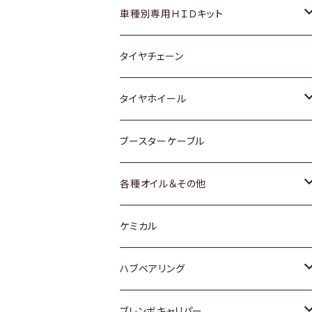
マツダ
ダイハツ
日産
スズキ
ホンダ
ホンダ
車種別専用ＨＩＤキット
三菱
マツダ
いすゞ
日産
スズキ
スズキ
トヨタ
タイヤチェーン
マツダ
スバル
三菱
ダイハツ
ダイハツ
日産
日産
タイヤホイール
レクサス
スバル
マツダ
スバル
ダイハツ
ダイハツ
トヨタ
ブースターケーブル
三菱
マツダ
マツダ
ホンダ
各種オイル＆その他
スバル
スバル
スズキ
ディーデル洗浄添加剤
ケミカル
日産
ハブベアリング
ダイハツ
トヨタ
ブレンボキャリパー