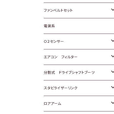
スバル
マツダ
マツダ
ダイハツ
スズキ
トヨタ
ファンベルトセット
日野
三菱
マツダ
日産
スズキ
トヨタ
電装系
スバル
三菱
ダイハツ
ダイハツ
ホンダ
Ｏ２センサー
スバル
マツダ
三菱
スズキ
トヨタ
エアコン フィルター
三菱
スバル
日産
ホンダ
トヨタ
分割式 ドライブシャフトブーツ
スバル
いすゞ
スズキ
ホンダ
トヨタ
スタビライザーリンク
ダイハツ
日産
スズキ
ホンダ
トヨタ
ロアアーム