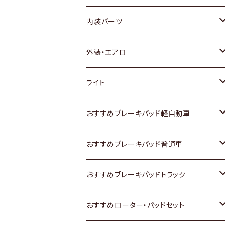
内装パーツ
トヨタ
外装・エアロ
ホンダ
トヨタ
ライト
スズキ
ホンダ
トヨタ
おすすめブレーキパッド軽自動車
日産
スズキ
スズキ
トヨタ
おすすめブレーキパッド普通車
いすゞ
日産
日産
ホンダ
トヨタ
おすすめブレーキパッドトラック
ダイハツ
いすゞ
いすゞ
スズキ
ホンダ
トヨタ
おすすめローター・パッドセット