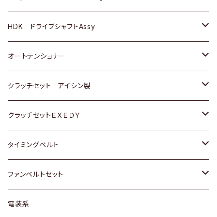
ＢＥＮＺ
スバル
三菱
マツダ
マツダ
日産
ＢＭＷ
ＢＭＷ
トヨタ
HDK ドライブシャフトAssy
スバル
三菱
三菱
いすゞ
GOLF
ＷＡＧＥＮ
ホンダ
スズキ
オートテンショナー
スバル
スバル
ダイハツ
ＷＡＧＥＮ
ＶＯＬＶＯ
スズキ
ダイハツ
トヨタ
クラッチセット アイシン製
マツダ
アストロ（シボレー）
日産
日産
ホンダ
クラッチセットＥＸＥＤＹ
三菱
クライスラー
ダイハツ
ホンダ
スズキ
ホンダ
タイミングベルト
スバル
マツダ
マツダ
ダイハツ
スズキ
トヨタ
ファンベルトセット
日野
三菱
マツダ
日産
スズキ
トヨタ
電装系