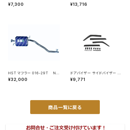
純正 タイプ フォグランプ ユニッ
ハイウェイミラー R1000 326×
¥7,300
¥13,716
ト バルブ 配線 スイッチ H11 左
206 リモコン無 ヒーター付 DI-
右セット AP-PZF-30
6121CXY
HST マフラー 016-29T NV
ドアバイザー サイドバイザー タ
350キャラバン VR2E26 ニッサ
ンク 900系 ルーミー 900系 M
¥32,000
¥9,771
ン 本体オールステンレス 車検
900A M910A サイドドア 金具
対応 純正同等
付き ZERO DS13
商品一覧に戻る