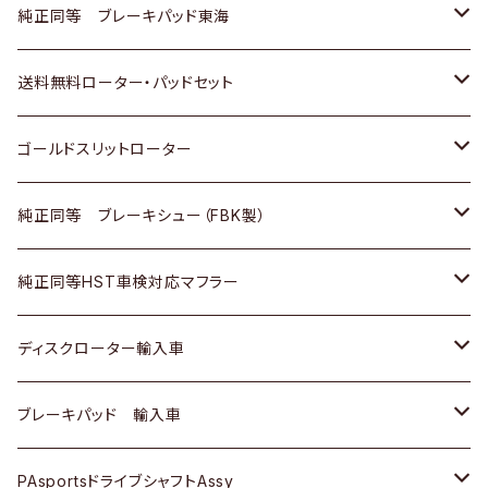
スバル
三菱
日野
マツダ
いすゞ
ダイハツ
スズキ
ホンダ
トヨタ
純正同等 ブレーキパッド東海
日野
日野
三菱ふそう
三菱
ダイハツ
マツダ
日産
スズキ
ホンダ
トヨタ
送料無料ローター・パッドセット
三菱ふそう
三菱ふそう
その他
スバル
マツダ
三菱
ダイハツ
日産
スズキ
ホンダ
トヨタ
ゴールドスリットローター
ＢＭＷ
三菱
マツダ
いすゞ
日産
日産
ホンダ
トヨタ
純正同等 ブレーキシュー（FBK製）
スバル
三菱
ダイハツ
ダイハツ
いすゞ
スズキ
ホンダ
ホンダ
純正同等HST車検対応マフラー
スバル
マツダ
マツダ
ダイハツ
日産
スズキ
スズキ
トヨタ
ディスクローター輸入車
三菱
三菱
マツダ
ダイハツ
日産
日産
ホンダ
ＡＵＤＩ
ブレーキパッド 輸入車
スバル
スバル
三菱
マツダ
ダイハツ
ダイハツ
スズキ
ＢＥＮＺ
ＢＥＮＺ
PAsportsドライブシャフトAssy