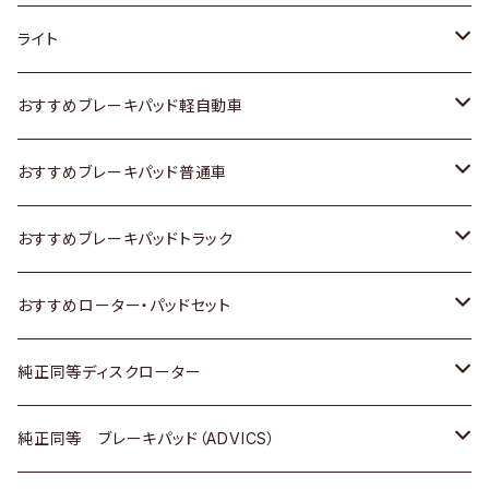
ホンダ
トヨタ
ライト
スズキ
ホンダ
トヨタ
おすすめブレーキパッド軽自動車
日産
スズキ
スズキ
トヨタ
おすすめブレーキパッド普通車
いすゞ
日産
日産
ホンダ
トヨタ
おすすめブレーキパッドトラック
ダイハツ
いすゞ
いすゞ
スズキ
ホンダ
トヨタ
おすすめローター・パッドセット
マツダ
ダイハツ
ダイハツ
日産
スズキ
日産
トヨタ
純正同等ディスクローター
三菱
マツダ
三菱
ダイハツ
日産
いすゞ
ホンダ
トヨタ
純正同等 ブレーキパッド（ADVICS）