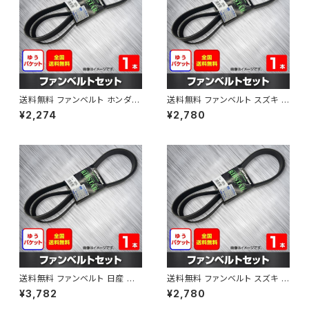
送料無料 ファンベルト ホンダ フ
送料無料 ファンベルト スズキ ス
ィット 型式GE6 H19.10～H25.
ペーシア 型式MK32S H25.03
¥2,274
¥2,780
09 （国内トップメーカー） 1本 H
～H30.02 （国内トップメーカ
AB-0003
ー） 1本 HAB-0004
送料無料 ファンベルト 日産 キ
送料無料 ファンベルト スズキ ワ
ューブ 型式Z12 H20.11～H24.
ゴンR 型式MH34S H24.09～
¥3,782
¥2,780
10 （国内トップメーカー） 1本 H
H29.02 （国内トップメーカー）