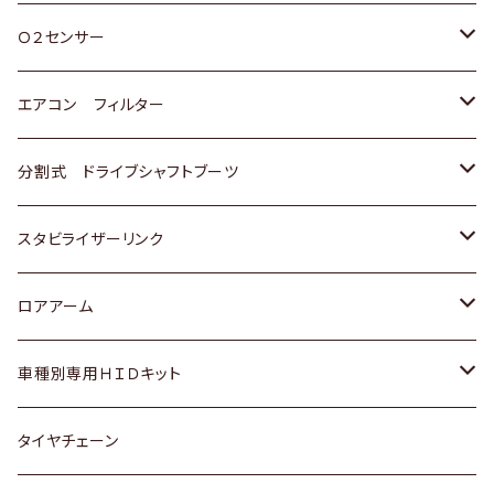
スバル
三菱
ダイハツ
ダイハツ
ホンダ
Ｏ２センサー
スバル
マツダ
三菱
スズキ
トヨタ
エアコン フィルター
三菱
スバル
日産
ホンダ
トヨタ
分割式 ドライブシャフトブーツ
スバル
いすゞ
スズキ
ホンダ
トヨタ
スタビライザーリンク
ダイハツ
日産
スズキ
ホンダ
トヨタ
ロアアーム
マツダ
ダイハツ
日産
スズキ
ホンダ
ホンダ
車種別専用ＨＩＤキット
三菱
マツダ
いすゞ
日産
スズキ
スズキ
トヨタ
タイヤチェーン