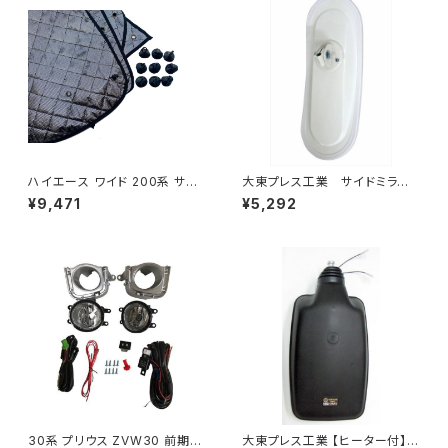
ハイエース ワイド 200系 サン
大東プレス工業 サイドミラー/
シェード キャンピング 4層構造
バックミラーH400 小判 DI-
¥9,471
¥5,292
車中泊 遮光 断熱 暑さ対策 盗
8 DI-8
難防止 目隠し 日よけ 10枚 JP-
TYD-HIACE-W-10P
30系 プリウス ZVW30 前期
大東プレス工業 【ヒーター付】