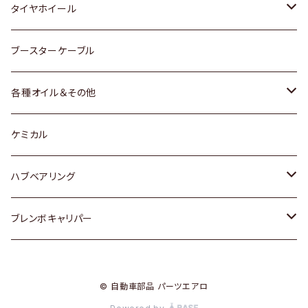
マツダ
スバル
三菱
ダイハツ
ダイハツ
日産
日産
タイヤホイール
レクサス
スバル
マツダ
スバル
ダイハツ
ダイハツ
トヨタ
ブースターケーブル
三菱
マツダ
マツダ
ホンダ
各種オイル＆その他
スバル
スバル
スズキ
ディーデル洗浄添加剤
ケミカル
日産
ハブベアリング
ダイハツ
トヨタ
ブレンボキャリパー
ホンダ
ホンダ
© 自動車部品 パーツエアロ
スズキ
日産