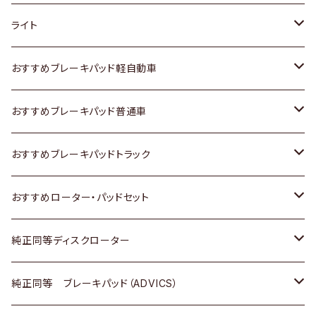
ホンダ
トヨタ
ライト
スズキ
ホンダ
トヨタ
おすすめブレーキパッド軽自動車
日産
スズキ
スズキ
トヨタ
おすすめブレーキパッド普通車
いすゞ
日産
日産
ホンダ
トヨタ
おすすめブレーキパッドトラック
ダイハツ
いすゞ
いすゞ
スズキ
ホンダ
トヨタ
おすすめローター・パッドセット
マツダ
ダイハツ
ダイハツ
日産
スズキ
日産
トヨタ
純正同等ディスクローター
三菱
マツダ
三菱
ダイハツ
日産
いすゞ
ホンダ
トヨタ
純正同等 ブレーキパッド（ADVICS）