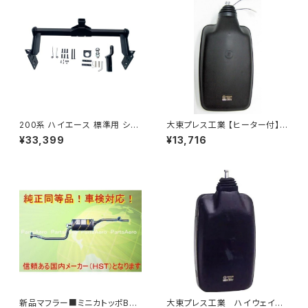
200系 ハイエース 標準用 シャ
大東プレス工業 【ヒーター付】
ックル 付き ヒッチ メンバー ボ
ハイウェイミラー R1000 326×
¥33,399
¥13,716
ールマウント ヒッチマウント トレ
206 リモコン無 ヒーター付 DI-
ーラー 牽引 SP 1000kg S-GL
6121CXY
DX JP-SY-FB04
新品マフラー■ミニカトッポBJ
大東プレス工業 ハイウェイミ