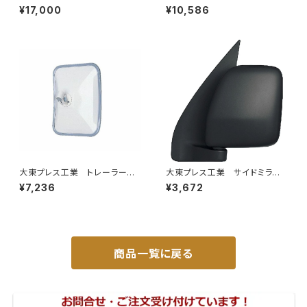
H42A H42V H47A H47V純
ラー 800Rヒーター無 トラッ
¥17,000
¥10,586
正同等/車検対応 065-75
ク用 トラック DI-6021AXY
大東プレス工業 トレーラーミ
大東プレス工業 サイドミラー/
ラー UD L013 NS角型
バックミラーダイハツ ハイゼッ
¥7,236
¥3,672
左 DI-58
トカーゴ 左 06年～ DI-64
9
商品一覧に戻る