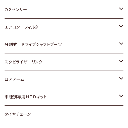
スバル
三菱
ダイハツ
ダイハツ
ホンダ
Ｏ２センサー
スバル
マツダ
三菱
スズキ
トヨタ
エアコン フィルター
三菱
スバル
日産
ホンダ
トヨタ
分割式 ドライブシャフトブーツ
スバル
いすゞ
スズキ
ホンダ
トヨタ
スタビライザーリンク
ダイハツ
日産
スズキ
ホンダ
トヨタ
ロアアーム
マツダ
ダイハツ
日産
スズキ
ホンダ
ホンダ
車種別専用ＨＩＤキット
三菱
マツダ
いすゞ
日産
スズキ
スズキ
トヨタ
タイヤチェーン