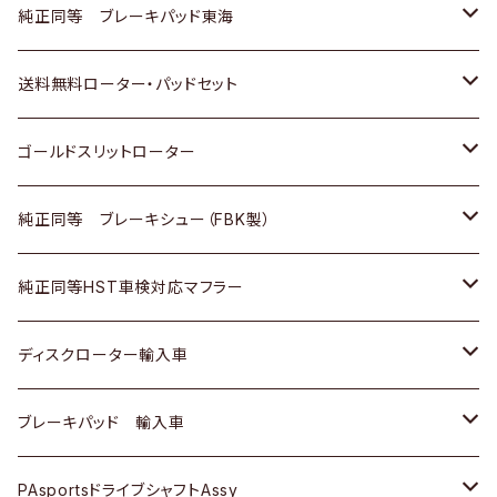
スバル
三菱
日野
マツダ
いすゞ
ダイハツ
スズキ
ホンダ
トヨタ
純正同等 ブレーキパッド東海
日野
日野
三菱ふそう
三菱
ダイハツ
マツダ
日産
スズキ
ホンダ
トヨタ
送料無料ローター・パッドセット
三菱ふそう
三菱ふそう
その他
スバル
マツダ
三菱
ダイハツ
日産
スズキ
ホンダ
トヨタ
ゴールドスリットローター
ＢＭＷ
三菱
マツダ
いすゞ
日産
日産
ホンダ
トヨタ
純正同等 ブレーキシュー（FBK製）
スバル
三菱
ダイハツ
ダイハツ
いすゞ
スズキ
ホンダ
ホンダ
純正同等HST車検対応マフラー
スバル
マツダ
マツダ
ダイハツ
日産
スズキ
スズキ
トヨタ
ディスクローター輸入車
三菱
三菱
マツダ
ダイハツ
日産
日産
ホンダ
ＡＵＤＩ
ブレーキパッド 輸入車
スバル
スバル
三菱
マツダ
ダイハツ
ダイハツ
スズキ
ＢＥＮＺ
ＢＥＮＺ
PAsportsドライブシャフトAssy