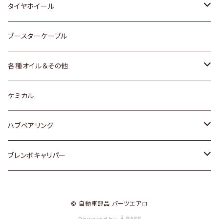
マツダ
スバル
三菱
ダイハツ
ダイハツ
日産
日産
タイヤホイール
レクサス
スバル
マツダ
スバル
ダイハツ
ダイハツ
トヨタ
ブースターケーブル
三菱
マツダ
マツダ
ホンダ
各種オイル＆その他
スバル
スバル
スズキ
ディーデル洗浄添加剤
ケミカル
日産
ハブベアリング
ダイハツ
トヨタ
ブレンボキャリパー
ホンダ
ホンダ
© 自動車部品 パーツエアロ
スズキ
日産