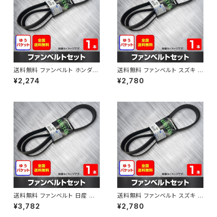
送料無料 ファンベルト ホンダ フ
送料無料 ファンベルト スズキ ス
ィット 型式GE6 H19.10～H25.
ペーシア 型式MK32S H25.03
¥2,274
¥2,780
09 （国内トップメーカー） 1本 H
～H30.02 （国内トップメーカ
AB-0003
ー） 1本 HAB-0004
送料無料 ファンベルト 日産 キ
送料無料 ファンベルト スズキ ワ
ューブ 型式Z12 H20.11～H24.
ゴンR 型式MH34S H24.09～
¥3,782
¥2,780
10 （国内トップメーカー） 1本 H
H29.02 （国内トップメーカー）