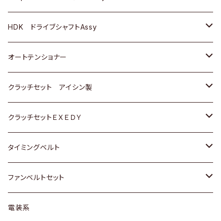
ＢＥＮＺ
スバル
三菱
マツダ
マツダ
日産
ＢＭＷ
ＢＭＷ
トヨタ
HDK ドライブシャフトAssy
スバル
三菱
三菱
いすゞ
GOLF
ＷＡＧＥＮ
ホンダ
スズキ
オートテンショナー
スバル
スバル
ダイハツ
ＷＡＧＥＮ
ＶＯＬＶＯ
スズキ
ダイハツ
トヨタ
クラッチセット アイシン製
マツダ
アストロ（シボレー）
日産
日産
ホンダ
クラッチセットＥＸＥＤＹ
三菱
クライスラー
ダイハツ
ホンダ
スズキ
ホンダ
タイミングベルト
スバル
マツダ
マツダ
ダイハツ
スズキ
トヨタ
ファンベルトセット
日野
三菱
マツダ
日産
スズキ
トヨタ
電装系