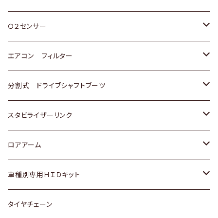
スバル
三菱
ダイハツ
ダイハツ
ホンダ
Ｏ２センサー
スバル
マツダ
三菱
スズキ
トヨタ
エアコン フィルター
三菱
スバル
日産
ホンダ
トヨタ
分割式 ドライブシャフトブーツ
スバル
いすゞ
スズキ
ホンダ
トヨタ
スタビライザーリンク
ダイハツ
日産
スズキ
ホンダ
トヨタ
ロアアーム
マツダ
ダイハツ
日産
スズキ
ホンダ
ホンダ
車種別専用ＨＩＤキット
三菱
マツダ
いすゞ
日産
スズキ
スズキ
トヨタ
タイヤチェーン