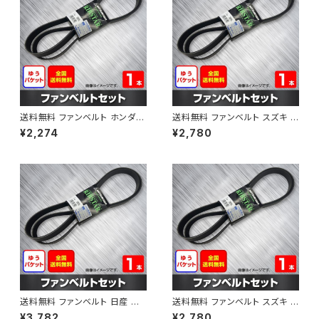
送料無料 ファンベルト ホンダ フ
送料無料 ファンベルト スズキ ス
ィット 型式GE6 H19.10～H25.
ペーシア 型式MK32S H25.03
¥2,274
¥2,780
09 （国内トップメーカー） 1本 H
～H30.02 （国内トップメーカ
AB-0003
ー） 1本 HAB-0004
送料無料 ファンベルト 日産 キ
送料無料 ファンベルト スズキ ワ
ューブ 型式Z12 H20.11～H24.
ゴンR 型式MH34S H24.09～
¥3,782
¥2,780