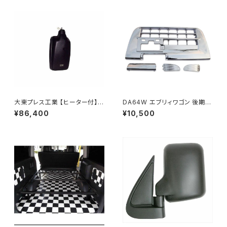
大東プレス工業 【ヒーター付】ハ
DA64W エブリィワゴン 後期型
イウェイリモコンミラー DI-722
平成22年5月～ フロント バンパ
¥86,400
¥10,500
1CXE
ー メッキ グリル セット PZター
ボ PZターボSP等 JP-T190