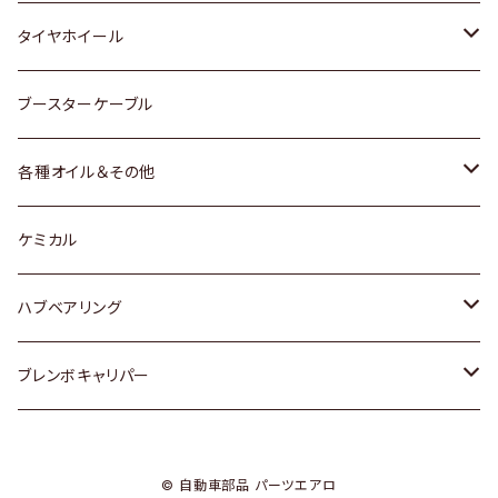
マツダ
スバル
三菱
ダイハツ
ダイハツ
日産
日産
タイヤホイール
レクサス
スバル
マツダ
スバル
ダイハツ
ダイハツ
トヨタ
ブースターケーブル
三菱
マツダ
マツダ
ホンダ
各種オイル＆その他
スバル
スバル
スズキ
ディーデル洗浄添加剤
ケミカル
日産
ハブベアリング
ダイハツ
トヨタ
ブレンボキャリパー
ホンダ
ホンダ
© 自動車部品 パーツエアロ