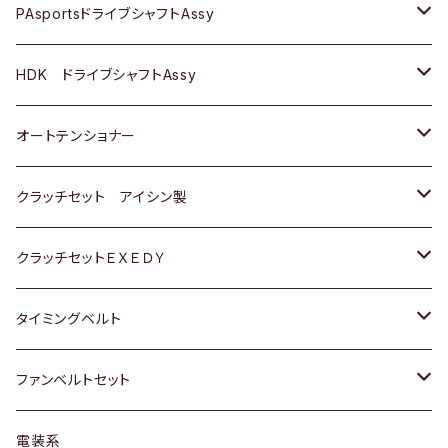
スバル
スバル
三菱
マツダ
ダイハツ
ダイハツ
スズキ
ＢＥＮＺ
ＢＥＮＺ
PAsportsドライブシャフトAssy
ＢＥＮＺ
スバル
三菱
マツダ
マツダ
日産
ＢＭＷ
ＢＭＷ
トヨタ
HDK ドライブシャフトAssy
スバル
三菱
三菱
いすゞ
GOLF
ＷＡＧＥＮ
ホンダ
スズキ
オートテンショナー
スバル
スバル
ダイハツ
ＷＡＧＥＮ
ＶＯＬＶＯ
スズキ
ダイハツ
トヨタ
クラッチセット アイシン製
マツダ
アストロ（シボレー）
日産
日産
ホンダ
クラッチセットＥＸＥＤＹ
三菱
クライスラー
ダイハツ
ホンダ
スズキ
ホンダ
タイミングベルト
スバル
マツダ
マツダ
ダイハツ
スズキ
トヨタ
ファンベルトセット
日野
三菱
マツダ
日産
スズキ
トヨタ
電装系