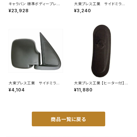
キャラバン 標準ボディープレミ
大東プレス工業 サイドミラー/
アムＧＸ/ＧＸライダ～用ベッドキ
バックミラー ダイハツ ハイ
¥23,928
¥3,240
ットフレーム GZ100-1
ゼット トラック 左 99年～
DI-639
大東プレス工業 サイドミラー/
大東プレス工業 【ヒーター付】サ
バックミラダイハツ ハイゼッ
イドミラー/バックミラー H40
¥4,104
¥11,880
ト 右 99年～ DI-646
0 ヒーター DI-8Z
商品一覧に戻る