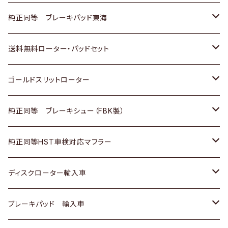
スバル
三菱
日野
マツダ
いすゞ
ダイハツ
スズキ
ホンダ
トヨタ
純正同等 ブレーキパッド東海
日野
日野
三菱ふそう
三菱
ダイハツ
マツダ
日産
スズキ
ホンダ
トヨタ
送料無料ローター・パッドセット
三菱ふそう
三菱ふそう
その他
スバル
マツダ
三菱
ダイハツ
日産
スズキ
ホンダ
トヨタ
ゴールドスリットローター
ＢＭＷ
三菱
マツダ
いすゞ
日産
日産
ホンダ
トヨタ
純正同等 ブレーキシュー（FBK製）
スバル
三菱
ダイハツ
ダイハツ
いすゞ
スズキ
ホンダ
ホンダ
純正同等HST車検対応マフラー
スバル
マツダ
マツダ
ダイハツ
日産
スズキ
スズキ
トヨタ
ディスクローター輸入車
三菱
三菱
マツダ
ダイハツ
日産
日産
ホンダ
ＡＵＤＩ
ブレーキパッド 輸入車