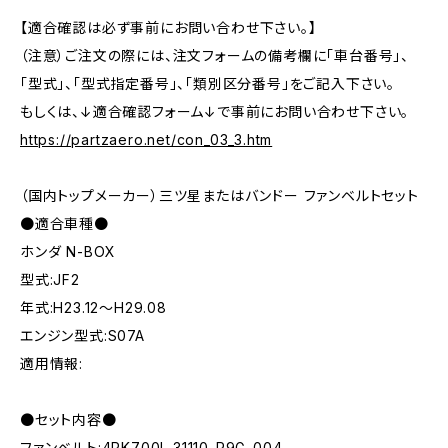
【適合確認は必ず事前にお問い合わせ下さい。】
（注意）ご注文の際には、注文フォームの備考欄に「車台番号」、
「型式」、「型式指定番号」、「類別区分番号」をご記入下さい。
もしくは、↓適合確認フォーム↓で事前にお問い合わせ下さい。
https://partzaero.net/con_03_3.htm
（国内トップメーカー）三ツ星またはバンドー ファンベルトセット
●適合車種●
ホンダ N-BOX
型式:JF2
年式:H23.12～H29.08
エンジン型式:S07A
適用情報:
●セット内容●
ファンベルト:4PK700L 31110-R9G-004