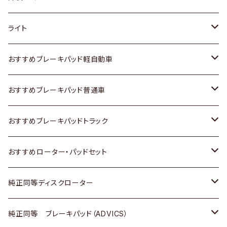
ホンダ
トヨタ
ライト
スズキ
ホンダ
トヨタ
おすすめブレーキパッド軽自動車
日産
スズキ
スズキ
トヨタ
おすすめブレーキパッド普通車
いすゞ
日産
日産
ホンダ
トヨタ
おすすめブレーキパッドトラック
ダイハツ
いすゞ
いすゞ
スズキ
ホンダ
トヨタ
おすすめローター・パッドセット
マツダ
ダイハツ
ダイハツ
日産
スズキ
日産
トヨタ
純正同等ディスクローター
三菱
マツダ
三菱
ダイハツ
日産
いすゞ
ホンダ
トヨタ
純正同等 ブレーキパッド（ADVICS）