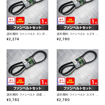
送料無料 ファンベルト ホンダ フ
送料無料 ファンベルト スズキ ス
ィット 型式GE6 H19.10～H25.
ペーシア 型式MK32S H25.03
¥2,274
¥2,780
09 （国内トップメーカー） 1本 H
～H30.02 （国内トップメーカ
AB-0003
ー） 1本 HAB-0004
送料無料 ファンベルト 日産 キ
送料無料 ファンベルト スズキ ワ
ューブ 型式Z12 H20.11～H24.
ゴンR 型式MH34S H24.09～
¥3,782
¥2,780
10 （国内トップメーカー） 1本 H
H29.02 （国内トップメーカー）