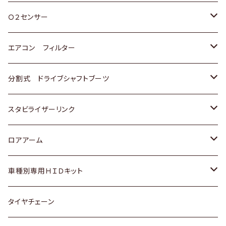
スバル
三菱
ダイハツ
ダイハツ
ホンダ
Ｏ２センサー
スバル
マツダ
三菱
スズキ
トヨタ
エアコン フィルター
三菱
スバル
日産
ホンダ
トヨタ
分割式 ドライブシャフトブーツ
スバル
いすゞ
スズキ
ホンダ
トヨタ
スタビライザーリンク
ダイハツ
日産
スズキ
ホンダ
トヨタ
ロアアーム
マツダ
ダイハツ
日産
スズキ
ホンダ
ホンダ
車種別専用ＨＩＤキット
三菱
マツダ
いすゞ
日産
スズキ
スズキ
トヨタ
タイヤチェーン