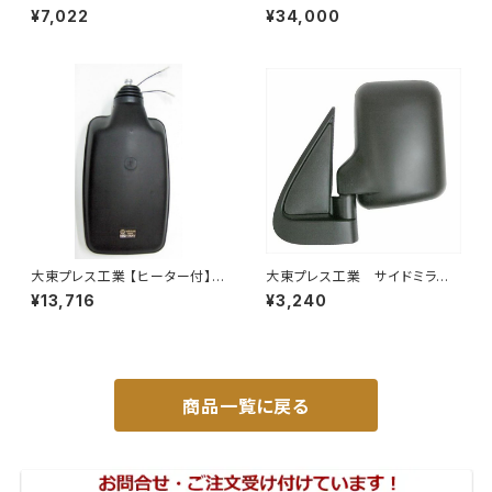
クミラー左 (助手席側) アクティ
レミオ ZRT261 トヨタ 本体オ
¥7,022
¥34,000
トラック HA6 HA7 DI-650
ールステンレス 車検対応 純正
同等
大東プレス工業 【ヒーター付】
大東プレス工業 サイドミラー/
ハイウェイミラー R1000 326×
バックミラー ダイハツ ハイ
¥13,716
¥3,240
206 リモコン無 ヒーター付 DI-
ゼット トラック 左 99年～
6121CXY
DI-639
商品一覧に戻る