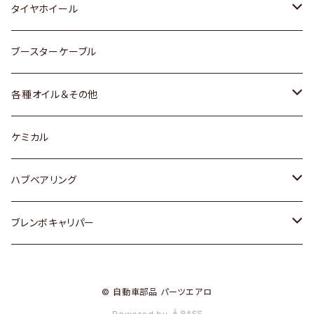
マツダ
スバル
三菱
ダイハツ
ダイハツ
日産
日産
タイヤホイール
レクサス
スバル
マツダ
スバル
ダイハツ
ダイハツ
トヨタ
ブースターケーブル
三菱
マツダ
マツダ
ホンダ
各種オイル＆その他
スバル
スバル
スズキ
ディーデル洗浄添加剤
ケミカル
日産
ハブベアリング
ダイハツ
トヨタ
ブレンボキャリパー
ホンダ
ホンダ
© 自動車部品 パーツエアロ
スズキ
日産