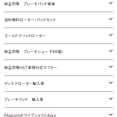
スバル
三菱
日野
マツダ
いすゞ
ダイハツ
スズキ
ホンダ
トヨタ
純正同等 ブレーキパッド東海
日野
日野
三菱ふそう
三菱
ダイハツ
マツダ
日産
スズキ
ホンダ
トヨタ
送料無料ローター・パッドセット
三菱ふそう
三菱ふそう
その他
スバル
マツダ
三菱
ダイハツ
日産
スズキ
ホンダ
トヨタ
ゴールドスリットローター
ＢＭＷ
三菱
マツダ
いすゞ
日産
日産
ホンダ
トヨタ
純正同等 ブレーキシュー（FBK製）
スバル
三菱
ダイハツ
ダイハツ
いすゞ
スズキ
ホンダ
ホンダ
純正同等HST車検対応マフラー
スバル
マツダ
マツダ
ダイハツ
日産
スズキ
スズキ
トヨタ
ディスクローター輸入車
三菱
三菱
マツダ
ダイハツ
日産
日産
ホンダ
ＡＵＤＩ
ブレーキパッド 輸入車
スバル
スバル
三菱
マツダ
ダイハツ
ダイハツ
スズキ
ＢＥＮＺ
ＢＥＮＺ
PAsportsドライブシャフトAssy