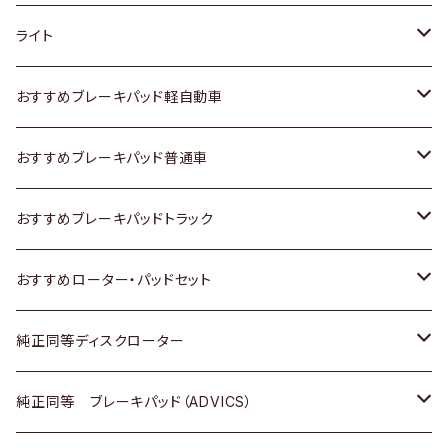
ホンダ
トヨタ
ライト
スズキ
ホンダ
トヨタ
おすすめブレーキパッド軽自動車
日産
スズキ
スズキ
トヨタ
おすすめブレーキパッド普通車
いすゞ
日産
日産
ホンダ
トヨタ
おすすめブレーキパッドトラック
ダイハツ
いすゞ
いすゞ
スズキ
ホンダ
トヨタ
おすすめローター・パッドセット
マツダ
ダイハツ
ダイハツ
日産
スズキ
日産
トヨタ
純正同等ディスクローター
三菱
マツダ
三菱
ダイハツ
日産
いすゞ
ホンダ
トヨタ
純正同等 ブレーキパッド（ADVICS）