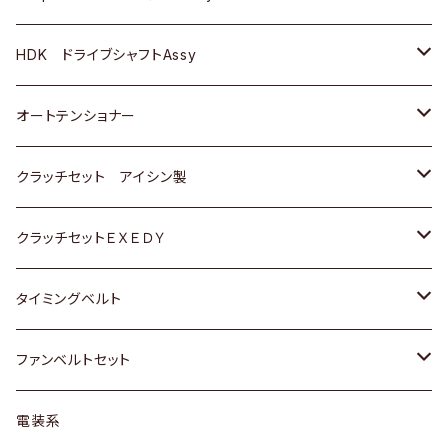
ＢＥＮＺ
スバル
三菱
マツダ
マツダ
日産
ＢＭＷ
ＢＭＷ
トヨタ
HDK ドライブシャフトAssy
スバル
三菱
三菱
いすゞ
GOLF
ＷＡＧＥＮ
ホンダ
スズキ
オートテンショナー
スバル
スバル
ダイハツ
ＷＡＧＥＮ
ＶＯＬＶＯ
スズキ
ダイハツ
トヨタ
クラッチセット アイシン製
マツダ
アストロ（シボレー）
日産
日産
ホンダ
クラッチセットＥＸＥＤＹ
三菱
クライスラー
ダイハツ
ホンダ
スズキ
ホンダ
タイミングベルト
スバル
マツダ
マツダ
ダイハツ
スズキ
トヨタ
ファンベルトセット
日野
三菱
マツダ
日産
スズキ
トヨタ
電装系