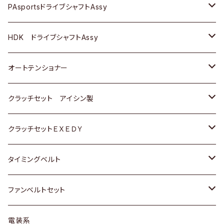
スバル
スバル
三菱
マツダ
ダイハツ
ダイハツ
スズキ
ＢＥＮＺ
ＢＥＮＺ
PAsportsドライブシャフトAssy
ＢＥＮＺ
スバル
三菱
マツダ
マツダ
日産
ＢＭＷ
ＢＭＷ
トヨタ
HDK ドライブシャフトAssy
スバル
三菱
三菱
いすゞ
GOLF
ＷＡＧＥＮ
ホンダ
スズキ
オートテンショナー
スバル
スバル
ダイハツ
ＷＡＧＥＮ
ＶＯＬＶＯ
スズキ
ダイハツ
トヨタ
クラッチセット アイシン製
マツダ
アストロ（シボレー）
日産
日産
ホンダ
クラッチセットＥＸＥＤＹ
三菱
クライスラー
ダイハツ
ホンダ
スズキ
ホンダ
タイミングベルト
スバル
マツダ
マツダ
ダイハツ
スズキ
トヨタ
ファンベルトセット
日野
三菱
マツダ
日産
スズキ
トヨタ
電装系