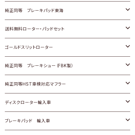
スバル
三菱
日野
マツダ
いすゞ
ダイハツ
スズキ
ホンダ
トヨタ
純正同等 ブレーキパッド東海
日野
日野
三菱ふそう
三菱
ダイハツ
マツダ
日産
スズキ
ホンダ
トヨタ
送料無料ローター・パッドセット
三菱ふそう
三菱ふそう
その他
スバル
マツダ
三菱
ダイハツ
日産
スズキ
ホンダ
トヨタ
ゴールドスリットローター
ＢＭＷ
三菱
マツダ
いすゞ
日産
日産
ホンダ
トヨタ
純正同等 ブレーキシュー（FBK製）
スバル
三菱
ダイハツ
ダイハツ
いすゞ
スズキ
ホンダ
ホンダ
純正同等HST車検対応マフラー
スバル
マツダ
マツダ
ダイハツ
日産
スズキ
スズキ
トヨタ
ディスクローター輸入車
三菱
三菱
マツダ
ダイハツ
日産
日産
ホンダ
ＡＵＤＩ
ブレーキパッド 輸入車