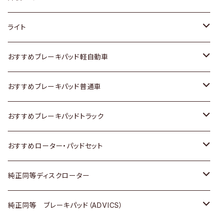
ホンダ
トヨタ
ライト
スズキ
ホンダ
トヨタ
おすすめブレーキパッド軽自動車
日産
スズキ
スズキ
トヨタ
おすすめブレーキパッド普通車
いすゞ
日産
日産
ホンダ
トヨタ
おすすめブレーキパッドトラック
ダイハツ
いすゞ
いすゞ
スズキ
ホンダ
トヨタ
おすすめローター・パッドセット
マツダ
ダイハツ
ダイハツ
日産
スズキ
日産
トヨタ
純正同等ディスクローター
三菱
マツダ
三菱
ダイハツ
日産
いすゞ
ホンダ
トヨタ
純正同等 ブレーキパッド（ADVICS）