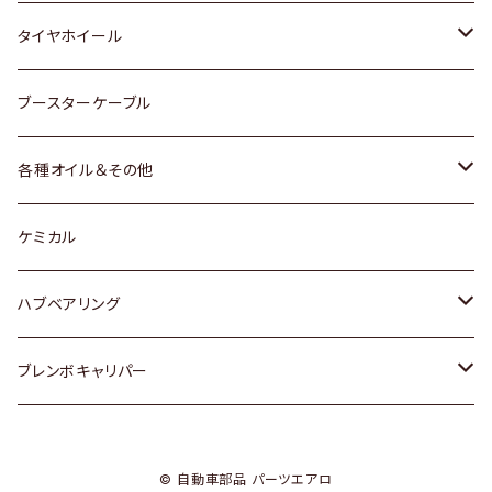
マツダ
スバル
三菱
ダイハツ
ダイハツ
日産
日産
タイヤホイール
レクサス
スバル
マツダ
スバル
ダイハツ
ダイハツ
トヨタ
ブースターケーブル
三菱
マツダ
マツダ
ホンダ
各種オイル＆その他
スバル
スバル
スズキ
ディーデル洗浄添加剤
ケミカル
日産
ハブベアリング
ダイハツ
トヨタ
ブレンボキャリパー
ホンダ
ホンダ
© 自動車部品 パーツエアロ