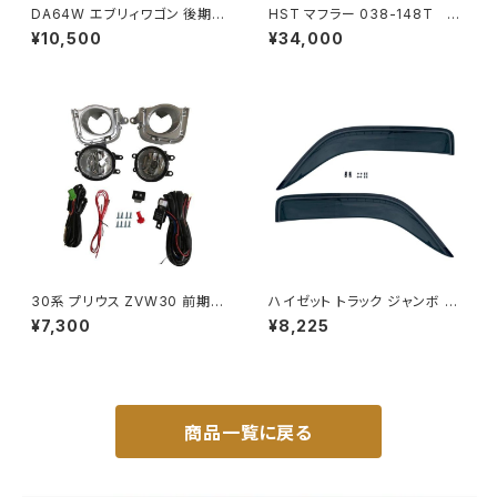
DA64W エブリィワゴン 後期型
HST マフラー 038-148T プ
平成22年5月～ フロント バンパ
レミオ ZRT261 トヨタ 本体オ
¥10,500
¥34,000
ー メッキ グリル セット PZター
ールステンレス 車検対応 純正
ボ PZターボSP等 JP-T190
同等
30系 プリウス ZVW30 前期
ハイゼット トラック ジャンボ S5
純正 タイプ フォグランプ ユニッ
00P S510P S500 S510 系 ワ
¥7,300
¥8,225
ト バルブ 配線 スイッチ H11 左
イド ドアバイザー止め具付ピク
右セット AP-PZF-30
シス サンバー サイド サンバイザ
ー JP-YD-HIJET
商品一覧に戻る