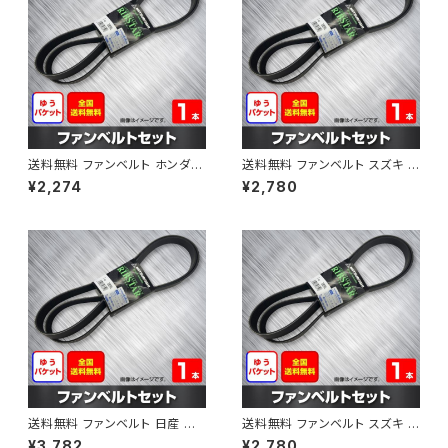
送料無料 ファンベルト ホンダ フ
送料無料 ファンベルト スズキ ス
ィット 型式GE6 H19.10～H25.
ペーシア 型式MK32S H25.03
¥2,274
¥2,780
09 （国内トップメーカー） 1本 H
～H30.02 （国内トップメーカ
AB-0003
ー） 1本 HAB-0004
送料無料 ファンベルト 日産 キ
送料無料 ファンベルト スズキ ワ
ューブ 型式Z12 H20.11～H24.
ゴンR 型式MH34S H24.09～
¥3,782
¥2,780