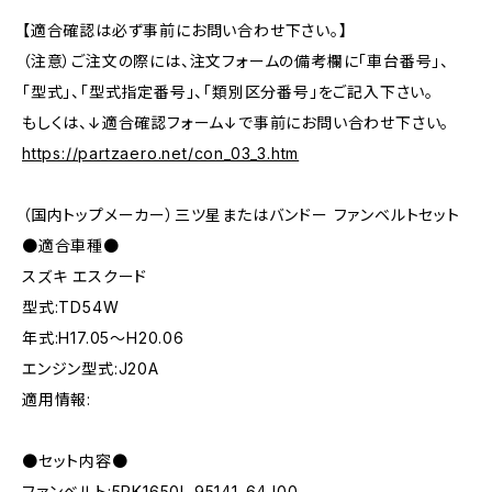
【適合確認は必ず事前にお問い合わせ下さい。】
（注意）ご注文の際には、注文フォームの備考欄に「車台番号」、
「型式」、「型式指定番号」、「類別区分番号」をご記入下さい。
もしくは、↓適合確認フォーム↓で事前にお問い合わせ下さい。
https://partzaero.net/con_03_3.htm
（国内トップメーカー）三ツ星またはバンドー ファンベルトセット
●適合車種●
スズキ エスクード
型式:TD54W
年式:H17.05～H20.06
エンジン型式:J20A
適用情報:
●セット内容●
ファンベルト:5PK1650L 95141-64J00