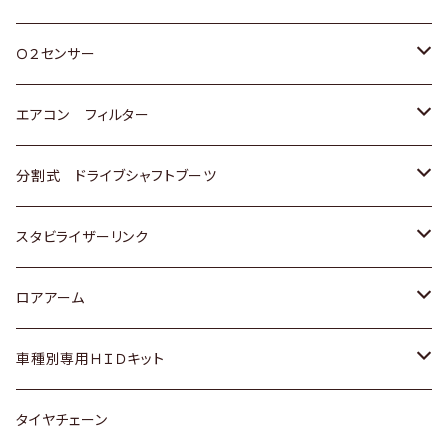
スバル
三菱
ダイハツ
ダイハツ
ホンダ
Ｏ２センサー
スバル
マツダ
三菱
スズキ
トヨタ
エアコン フィルター
三菱
スバル
日産
ホンダ
トヨタ
分割式 ドライブシャフトブーツ
スバル
いすゞ
スズキ
ホンダ
トヨタ
スタビライザーリンク
ダイハツ
日産
スズキ
ホンダ
トヨタ
ロアアーム
マツダ
ダイハツ
日産
スズキ
ホンダ
ホンダ
車種別専用ＨＩＤキット
三菱
マツダ
いすゞ
日産
スズキ
スズキ
トヨタ
タイヤチェーン