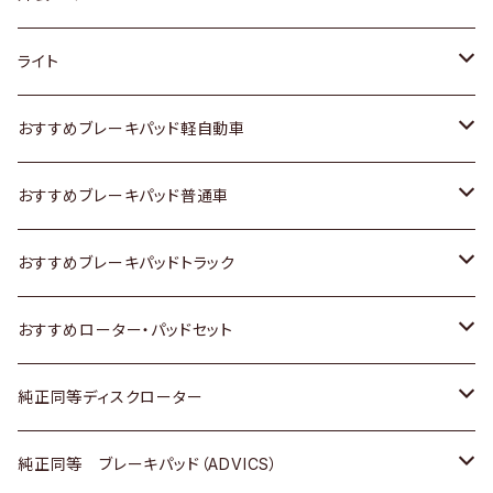
ホンダ
トヨタ
ライト
スズキ
ホンダ
トヨタ
おすすめブレーキパッド軽自動車
日産
スズキ
スズキ
トヨタ
おすすめブレーキパッド普通車
いすゞ
日産
日産
ホンダ
トヨタ
おすすめブレーキパッドトラック
ダイハツ
いすゞ
いすゞ
スズキ
ホンダ
トヨタ
おすすめローター・パッドセット
マツダ
ダイハツ
ダイハツ
日産
スズキ
日産
トヨタ
純正同等ディスクローター
三菱
マツダ
三菱
ダイハツ
日産
いすゞ
ホンダ
トヨタ
純正同等 ブレーキパッド（ADVICS）