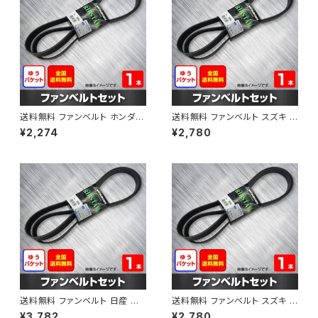
送料無料 ファンベルト ホンダ フ
送料無料 ファンベルト スズキ ス
ィット 型式GE6 H19.10～H25.
ペーシア 型式MK32S H25.03
¥2,274
¥2,780
09 （国内トップメーカー） 1本 H
～H30.02 （国内トップメーカ
AB-0003
ー） 1本 HAB-0004
送料無料 ファンベルト 日産 キ
送料無料 ファンベルト スズキ ワ
ューブ 型式Z12 H20.11～H24.
ゴンR 型式MH34S H24.09～
¥3,782
¥2,780