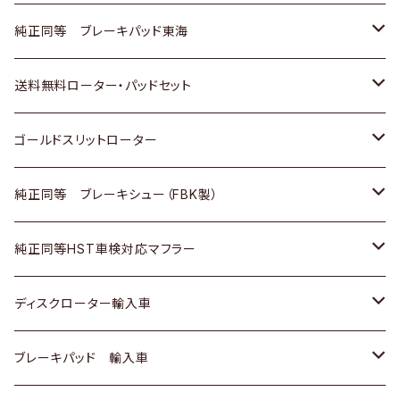
スバル
三菱
日野
マツダ
いすゞ
ダイハツ
スズキ
ホンダ
トヨタ
純正同等 ブレーキパッド東海
日野
日野
三菱ふそう
三菱
ダイハツ
マツダ
日産
スズキ
ホンダ
トヨタ
送料無料ローター・パッドセット
三菱ふそう
三菱ふそう
その他
スバル
マツダ
三菱
ダイハツ
日産
スズキ
ホンダ
トヨタ
ゴールドスリットローター
ＢＭＷ
三菱
マツダ
いすゞ
日産
日産
ホンダ
トヨタ
純正同等 ブレーキシュー（FBK製）
スバル
三菱
ダイハツ
ダイハツ
いすゞ
スズキ
ホンダ
ホンダ
純正同等HST車検対応マフラー
スバル
マツダ
マツダ
ダイハツ
日産
スズキ
スズキ
トヨタ
ディスクローター輸入車
三菱
三菱
マツダ
ダイハツ
日産
日産
ホンダ
ＡＵＤＩ
ブレーキパッド 輸入車