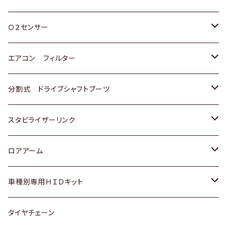
スバル
三菱
ダイハツ
ダイハツ
ホンダ
Ｏ２センサー
スバル
マツダ
三菱
スズキ
トヨタ
エアコン フィルター
三菱
スバル
日産
ホンダ
トヨタ
分割式 ドライブシャフトブーツ
スバル
いすゞ
スズキ
ホンダ
トヨタ
スタビライザーリンク
ダイハツ
日産
スズキ
ホンダ
トヨタ
ロアアーム
マツダ
ダイハツ
日産
スズキ
ホンダ
ホンダ
車種別専用ＨＩＤキット
三菱
マツダ
いすゞ
日産
スズキ
スズキ
トヨタ
タイヤチェーン