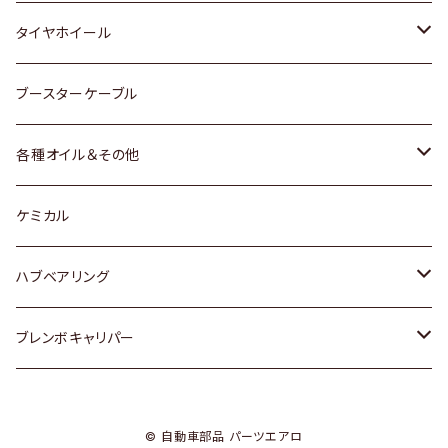
マツダ
スバル
三菱
ダイハツ
ダイハツ
日産
日産
タイヤホイール
レクサス
スバル
マツダ
スバル
ダイハツ
ダイハツ
トヨタ
ブースターケーブル
三菱
マツダ
マツダ
ホンダ
各種オイル＆その他
スバル
スバル
スズキ
ディーデル洗浄添加剤
ケミカル
日産
ハブベアリング
ダイハツ
トヨタ
ブレンボキャリパー
ホンダ
ホンダ
© 自動車部品 パーツエアロ