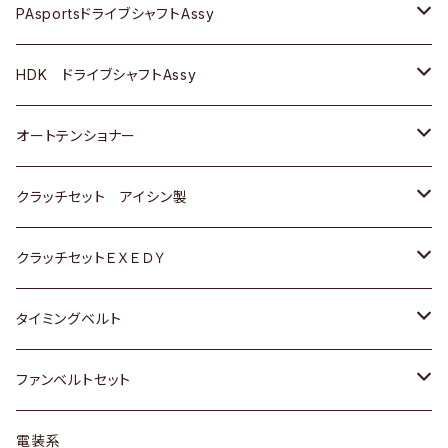
スバル
スバル
三菱
マツダ
ダイハツ
ダイハツ
スズキ
ＢＥＮＺ
ＢＥＮＺ
PAsportsドライブシャフトAssy
ＢＥＮＺ
スバル
三菱
マツダ
マツダ
日産
ＢＭＷ
ＢＭＷ
トヨタ
HDK ドライブシャフトAssy
スバル
三菱
三菱
いすゞ
GOLF
ＷＡＧＥＮ
ホンダ
スズキ
オートテンショナー
スバル
スバル
ダイハツ
ＷＡＧＥＮ
ＶＯＬＶＯ
スズキ
ダイハツ
トヨタ
クラッチセット アイシン製
マツダ
アストロ（シボレー）
日産
日産
ホンダ
クラッチセットＥＸＥＤＹ
三菱
クライスラー
ダイハツ
ホンダ
スズキ
ホンダ
タイミングベルト
スバル
マツダ
マツダ
ダイハツ
スズキ
トヨタ
ファンベルトセット
日野
三菱
マツダ
日産
スズキ
トヨタ
電装系