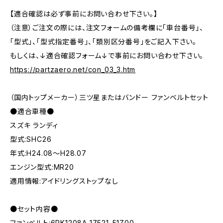
【適合確認は必ず事前にお問い合わせ下さい。】
（注意）ご注文の際には、注文フォームの備考欄に「車台番号」、
「型式」、「型式指定番号」、「類別区分番号」をご記入下さい。
もしくは、↓適合確認フォーム↓で事前にお問い合わせ下さい。
https://partzaero.net/con_03_3.htm
（国内トップメーカー）三ツ星またはバンドー ファンベルトセット
●適合車種●
スズキ ランディ
型式:SHC26
年式:H24.08～H28.07
エンジン型式:MR20
適用情報:アイドリングストップなし
●セット内容●
ファンベルト:6PK1208A 17521-51Z00