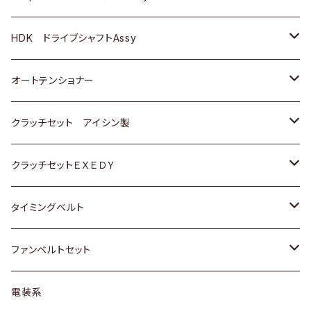
ＢＥＮＺ
スバル
三菱
マツダ
マツダ
日産
ＢＭＷ
ＢＭＷ
トヨタ
HDK ドライブシャフトAssy
スバル
三菱
三菱
いすゞ
GOLF
ＷＡＧＥＮ
ホンダ
スズキ
オートテンショナー
スバル
スバル
ダイハツ
ＷＡＧＥＮ
ＶＯＬＶＯ
スズキ
ダイハツ
トヨタ
クラッチセット アイシン製
マツダ
アストロ（シボレー）
日産
日産
ホンダ
クラッチセットＥＸＥＤＹ
三菱
クライスラー
ダイハツ
ホンダ
スズキ
ホンダ
タイミングベルト
スバル
マツダ
マツダ
ダイハツ
スズキ
トヨタ
ファンベルトセット
日野
三菱
マツダ
日産
スズキ
トヨタ
電装系