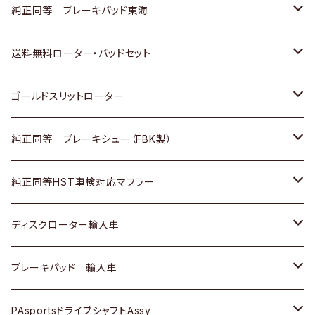
スバル
三菱
日野
マツダ
いすゞ
ダイハツ
スズキ
ホンダ
トヨタ
純正同等 ブレーキパッド東海
日野
日野
三菱ふそう
三菱
ダイハツ
マツダ
日産
スズキ
ホンダ
トヨタ
送料無料ローター・パッドセット
三菱ふそう
三菱ふそう
その他
スバル
マツダ
三菱
ダイハツ
日産
スズキ
ホンダ
トヨタ
ゴールドスリットローター
ＢＭＷ
三菱
マツダ
いすゞ
日産
日産
ホンダ
トヨタ
純正同等 ブレーキシュー（FBK製）
スバル
三菱
ダイハツ
ダイハツ
いすゞ
スズキ
ホンダ
ホンダ
純正同等HST車検対応マフラー
スバル
マツダ
マツダ
ダイハツ
日産
スズキ
スズキ
トヨタ
ディスクローター輸入車
三菱
三菱
マツダ
ダイハツ
日産
日産
ホンダ
ＡＵＤＩ
ブレーキパッド 輸入車
スバル
スバル
三菱
マツダ
ダイハツ
ダイハツ
スズキ
ＢＥＮＺ
ＢＥＮＺ
PAsportsドライブシャフトAssy