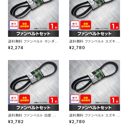
送料無料 ファンベルト ホンダ フ
送料無料 ファンベルト スズキ ス
ィット 型式GE6 H19.10～H25.
ペーシア 型式MK32S H25.03
¥2,274
¥2,780
09 （国内トップメーカー） 1本 H
～H30.02 （国内トップメーカ
AB-0003
ー） 1本 HAB-0004
送料無料 ファンベルト 日産 キ
送料無料 ファンベルト スズキ ワ
ューブ 型式Z12 H20.11～H24.
ゴンR 型式MH34S H24.09～
¥3,782
¥2,780
10 （国内トップメーカー） 1本 H
H29.02 （国内トップメーカー）