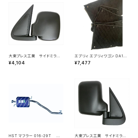
大東プレス工業 サイドミラー/
エブリィ エブリィワゴン DA17V
バックミラー ダイハツ ハイ
DA17W サンシェード エブリー
¥4,104
¥7,477
ゼット 左 99年～ DI-647
マルチサンシェード 車種専用 8
枚set カーテン 遮光 車中泊 JP
-TYD-DA17
HST マフラー 016-29T コ
大東プレス工業 サイドミラー/