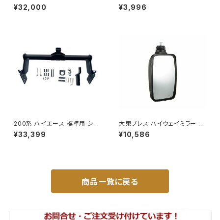
モ JVR2E26 イスズ 本体オー
バックミラー ダイハツ ハイ
¥32,000
¥3,996
ルステンレス 車検対応 純正同
ゼット トラック 右 99年～
等
DI-638
200系 ハイエース 標準用 シャ
大東プレス ハイウェイミラー 10
ックル 付き ヒッチ メンバー ボ
00R DI-6121AXY
¥33,399
¥10,586
ールマウント ヒッチマウント トレ
ーラー 牽引 SP 1000kg S-GL
DX JP-SY-FB04
商品一覧に戻る