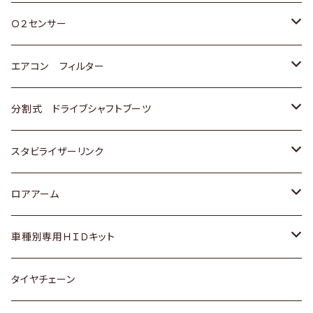
スバル
三菱
ダイハツ
ダイハツ
ホンダ
Ｏ２センサー
スバル
マツダ
三菱
スズキ
トヨタ
エアコン フィルター
三菱
スバル
日産
ホンダ
トヨタ
分割式 ドライブシャフトブーツ
スバル
いすゞ
スズキ
ホンダ
トヨタ
スタビライザーリンク
ダイハツ
日産
スズキ
ホンダ
トヨタ
ロアアーム
マツダ
ダイハツ
日産
スズキ
ホンダ
ホンダ
車種別専用ＨＩＤキット
三菱
マツダ
いすゞ
日産
スズキ
スズキ
トヨタ
タイヤチェーン