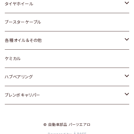
マツダ
スバル
三菱
ダイハツ
ダイハツ
日産
日産
タイヤホイール
レクサス
スバル
マツダ
スバル
ダイハツ
ダイハツ
トヨタ
ブースターケーブル
三菱
マツダ
マツダ
ホンダ
各種オイル＆その他
スバル
スバル
スズキ
ディーデル洗浄添加剤
ケミカル
日産
ハブベアリング
ダイハツ
トヨタ
ブレンボキャリパー
ホンダ
ホンダ
© 自動車部品 パーツエアロ
スズキ
日産