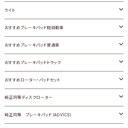
ホンダ
トヨタ
ライト
スズキ
ホンダ
トヨタ
おすすめブレーキパッド軽自動車
日産
スズキ
スズキ
トヨタ
おすすめブレーキパッド普通車
いすゞ
日産
日産
ホンダ
トヨタ
おすすめブレーキパッドトラック
ダイハツ
いすゞ
いすゞ
スズキ
ホンダ
トヨタ
おすすめローター・パッドセット
マツダ
ダイハツ
ダイハツ
日産
スズキ
日産
トヨタ
純正同等ディスクローター
三菱
マツダ
三菱
ダイハツ
日産
いすゞ
ホンダ
トヨタ
純正同等 ブレーキパッド（ADVICS）