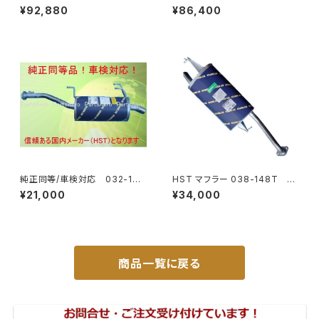
ハイウェイミラー リモコン+ヒー
イウェイリモコンミラー DI-722
¥92,880
¥86,400
ター付 DI-6121CXE
1CXE
純正同等/車検対応 032-132
HST マフラー 038-148T プ
タウンエース ライトエース トラ
レミオ ZRT261 トヨタ 本体オ
¥21,000
¥34,000
ック
ールステンレス 車検対応 純正
同等
商品一覧に戻る