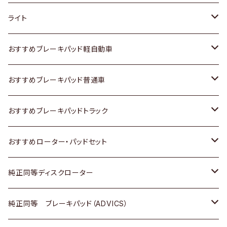
ホンダ
トヨタ
ライト
スズキ
ホンダ
トヨタ
おすすめブレーキパッド軽自動車
日産
スズキ
スズキ
トヨタ
おすすめブレーキパッド普通車
いすゞ
日産
日産
ホンダ
トヨタ
おすすめブレーキパッドトラック
ダイハツ
いすゞ
いすゞ
スズキ
ホンダ
トヨタ
おすすめローター・パッドセット
マツダ
ダイハツ
ダイハツ
日産
スズキ
日産
トヨタ
純正同等ディスクローター
三菱
マツダ
三菱
ダイハツ
日産
いすゞ
ホンダ
トヨタ
純正同等 ブレーキパッド（ADVICS）