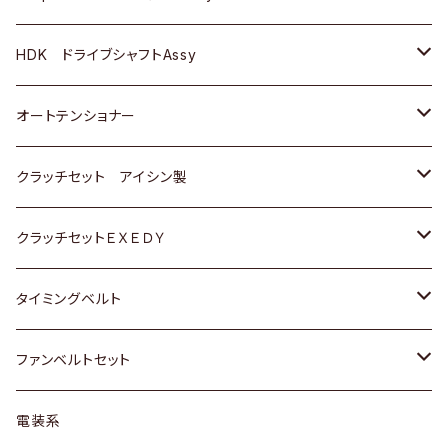
ＢＥＮＺ
スバル
三菱
マツダ
マツダ
日産
ＢＭＷ
ＢＭＷ
トヨタ
HDK ドライブシャフトAssy
スバル
三菱
三菱
いすゞ
GOLF
ＷＡＧＥＮ
ホンダ
スズキ
オートテンショナー
スバル
スバル
ダイハツ
ＷＡＧＥＮ
ＶＯＬＶＯ
スズキ
ダイハツ
トヨタ
クラッチセット アイシン製
マツダ
アストロ（シボレー）
日産
日産
ホンダ
クラッチセットＥＸＥＤＹ
三菱
クライスラー
ダイハツ
ホンダ
スズキ
ホンダ
タイミングベルト
スバル
マツダ
マツダ
ダイハツ
スズキ
トヨタ
ファンベルトセット
日野
三菱
マツダ
日産
スズキ
トヨタ
電装系