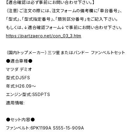
【適合確認は必ず事前にお問い合わせ下さい。】
（注意）ご注文の際には、注文フォームの備考欄に「車台番号」、
「型式」、「型式指定番号」、「類別区分番号」をご記入下さい。
もしくは、↓適合確認フォーム↓で事前にお問い合わせ下さい。
https://partzaero.net/con_03_3.htm
（国内トップメーカー）三ツ星またはバンドー ファンベルトセット
●適合車種●
マツダ デミオ
型式:DJ5FS
年式:H26.09～
エンジン型式:S5DPTS
適用情報:
●セット内容●
ファンベルト:6PK1199A S555-15-909A