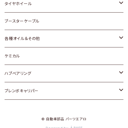
マツダ
スバル
三菱
ダイハツ
ダイハツ
日産
日産
タイヤホイール
レクサス
スバル
マツダ
スバル
ダイハツ
ダイハツ
トヨタ
ブースターケーブル
三菱
マツダ
マツダ
ホンダ
各種オイル＆その他
スバル
スバル
スズキ
ディーデル洗浄添加剤
ケミカル
日産
ハブベアリング
ダイハツ
トヨタ
ブレンボキャリパー
ホンダ
ホンダ
© 自動車部品 パーツエアロ
スズキ
日産