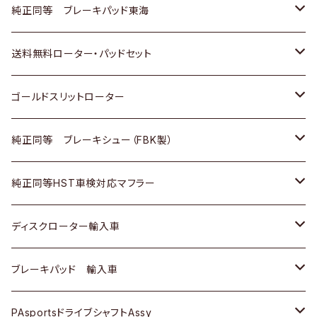
スバル
三菱
日野
マツダ
いすゞ
ダイハツ
スズキ
ホンダ
トヨタ
純正同等 ブレーキパッド東海
日野
日野
三菱ふそう
三菱
ダイハツ
マツダ
日産
スズキ
ホンダ
トヨタ
送料無料ローター・パッドセット
三菱ふそう
三菱ふそう
その他
スバル
マツダ
三菱
ダイハツ
日産
スズキ
ホンダ
トヨタ
ゴールドスリットローター
ＢＭＷ
三菱
マツダ
いすゞ
日産
日産
ホンダ
トヨタ
純正同等 ブレーキシュー（FBK製）
スバル
三菱
ダイハツ
ダイハツ
いすゞ
スズキ
ホンダ
ホンダ
純正同等HST車検対応マフラー
スバル
マツダ
マツダ
ダイハツ
日産
スズキ
スズキ
トヨタ
ディスクローター輸入車
三菱
三菱
マツダ
ダイハツ
日産
日産
ホンダ
ＡＵＤＩ
ブレーキパッド 輸入車
スバル
スバル
三菱
マツダ
ダイハツ
ダイハツ
スズキ
ＢＥＮＺ
ＢＥＮＺ
PAsportsドライブシャフトAssy