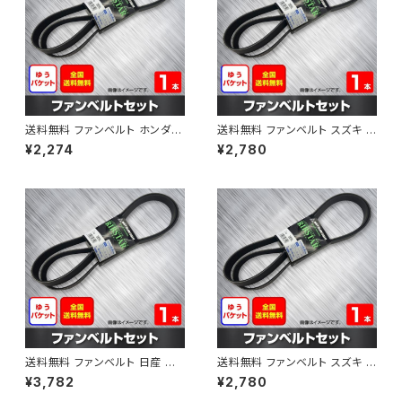
送料無料 ファンベルト ホンダ フ
送料無料 ファンベルト スズキ ス
ィット 型式GE6 H19.10～H25.
ペーシア 型式MK32S H25.03
¥2,274
¥2,780
09 （国内トップメーカー） 1本 H
～H30.02 （国内トップメーカ
AB-0003
ー） 1本 HAB-0004
送料無料 ファンベルト 日産 キ
送料無料 ファンベルト スズキ ワ
ューブ 型式Z12 H20.11～H24.
ゴンR 型式MH34S H24.09～
¥3,782
¥2,780
10 （国内トップメーカー） 1本 H
H29.02 （国内トップメーカー）