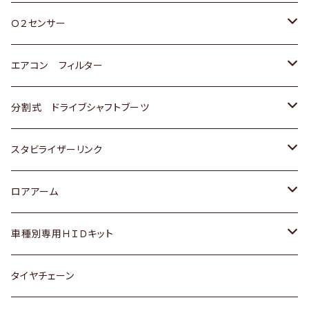
スバル
三菱
ダイハツ
ダイハツ
ホンダ
Ｏ２センサー
スバル
マツダ
三菱
スズキ
トヨタ
エアコン フィルター
三菱
スバル
日産
ホンダ
トヨタ
分割式 ドライブシャフトブーツ
スバル
いすゞ
スズキ
ホンダ
トヨタ
スタビライザーリンク
ダイハツ
日産
スズキ
ホンダ
トヨタ
ロアアーム
マツダ
ダイハツ
日産
スズキ
ホンダ
ホンダ
車種別専用ＨＩＤキット
三菱
マツダ
いすゞ
日産
スズキ
スズキ
トヨタ
タイヤチェーン