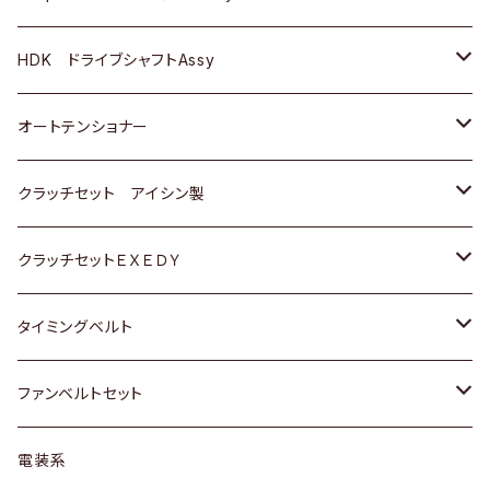
ＢＥＮＺ
スバル
三菱
マツダ
マツダ
日産
ＢＭＷ
ＢＭＷ
トヨタ
HDK ドライブシャフトAssy
スバル
三菱
三菱
いすゞ
GOLF
ＷＡＧＥＮ
ホンダ
スズキ
オートテンショナー
スバル
スバル
ダイハツ
ＷＡＧＥＮ
ＶＯＬＶＯ
スズキ
ダイハツ
トヨタ
クラッチセット アイシン製
マツダ
アストロ（シボレー）
日産
日産
ホンダ
クラッチセットＥＸＥＤＹ
三菱
クライスラー
ダイハツ
ホンダ
スズキ
ホンダ
タイミングベルト
スバル
マツダ
マツダ
ダイハツ
スズキ
トヨタ
ファンベルトセット
日野
三菱
マツダ
日産
スズキ
トヨタ
電装系