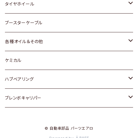
マツダ
スバル
三菱
ダイハツ
ダイハツ
日産
日産
タイヤホイール
レクサス
スバル
マツダ
スバル
ダイハツ
ダイハツ
トヨタ
ブースターケーブル
三菱
マツダ
マツダ
ホンダ
各種オイル＆その他
スバル
スバル
スズキ
ディーデル洗浄添加剤
ケミカル
日産
ハブベアリング
ダイハツ
トヨタ
ブレンボキャリパー
ホンダ
ホンダ
© 自動車部品 パーツエアロ
スズキ
日産