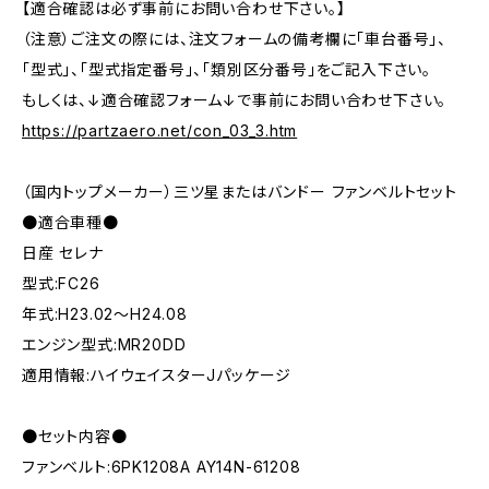
【適合確認は必ず事前にお問い合わせ下さい。】
（注意）ご注文の際には、注文フォームの備考欄に「車台番号」、
「型式」、「型式指定番号」、「類別区分番号」をご記入下さい。
もしくは、↓適合確認フォーム↓で事前にお問い合わせ下さい。
https://partzaero.net/con_03_3.htm
（国内トップメーカー）三ツ星またはバンドー ファンベルトセット
●適合車種●
日産 セレナ
型式:FC26
年式:H23.02～H24.08
エンジン型式:MR20DD
適用情報:ハイウェイスターJパッケージ
●セット内容●
ファンベルト:6PK1208A AY14N-61208