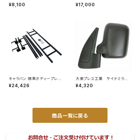
トレーラーﾐﾗｰ (SUS) L013 DI
H42A H42V H47A H47V純
¥8,100
¥17,000
-58SUS
正同等/車検対応 065-75
キャラバン 標準ボディープレミ
大東プレス工業 サイドミラー/
アムＧＸ/ＧＸライダ～用ベッドキ
バックミラースバル サンバー
¥24,426
¥4,320
ットフレーム GZ100-1
左 99年～ DI-641
商品一覧に戻る