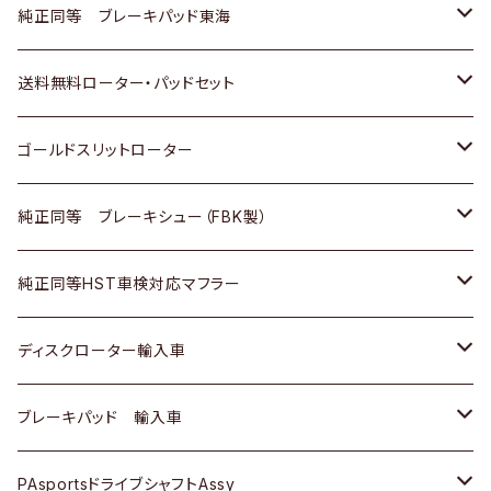
スバル
三菱
日野
マツダ
いすゞ
ダイハツ
スズキ
ホンダ
トヨタ
純正同等 ブレーキパッド東海
日野
日野
三菱ふそう
三菱
ダイハツ
マツダ
日産
スズキ
ホンダ
トヨタ
送料無料ローター・パッドセット
三菱ふそう
三菱ふそう
その他
スバル
マツダ
三菱
ダイハツ
日産
スズキ
ホンダ
トヨタ
ゴールドスリットローター
ＢＭＷ
三菱
マツダ
いすゞ
日産
日産
ホンダ
トヨタ
純正同等 ブレーキシュー（FBK製）
スバル
三菱
ダイハツ
ダイハツ
いすゞ
スズキ
ホンダ
ホンダ
純正同等HST車検対応マフラー
スバル
マツダ
マツダ
ダイハツ
日産
スズキ
スズキ
トヨタ
ディスクローター輸入車
三菱
三菱
マツダ
ダイハツ
日産
日産
ホンダ
ＡＵＤＩ
ブレーキパッド 輸入車
スバル
スバル
三菱
マツダ
ダイハツ
ダイハツ
スズキ
ＢＥＮＺ
ＢＥＮＺ
PAsportsドライブシャフトAssy