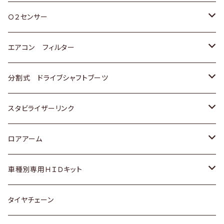
スバル
三菱
ダイハツ
ダイハツ
ホンダ
Ｏ２センサー
スバル
マツダ
三菱
スズキ
トヨタ
エアコン フィルター
三菱
スバル
日産
ホンダ
トヨタ
分割式 ドライブシャフトブーツ
スバル
いすゞ
スズキ
ホンダ
トヨタ
スタビライザーリンク
ダイハツ
日産
スズキ
ホンダ
トヨタ
ロアアーム
マツダ
ダイハツ
日産
スズキ
ホンダ
ホンダ
車種別専用ＨＩＤキット
三菱
マツダ
いすゞ
日産
スズキ
スズキ
トヨタ
タイヤチェーン