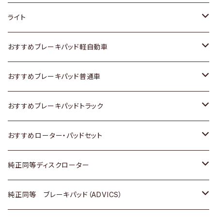
ホンダ
トヨタ
ライト
スズキ
ホンダ
トヨタ
おすすめブレーキパッド軽自動車
日産
スズキ
スズキ
トヨタ
おすすめブレーキパッド普通車
いすゞ
日産
日産
ホンダ
トヨタ
おすすめブレーキパッドトラック
ダイハツ
いすゞ
いすゞ
スズキ
ホンダ
トヨタ
おすすめローター・パッドセット
マツダ
ダイハツ
ダイハツ
日産
スズキ
日産
トヨタ
純正同等ディスクローター
三菱
マツダ
三菱
ダイハツ
日産
いすゞ
ホンダ
トヨタ
純正同等 ブレーキパッド（ADVICS）