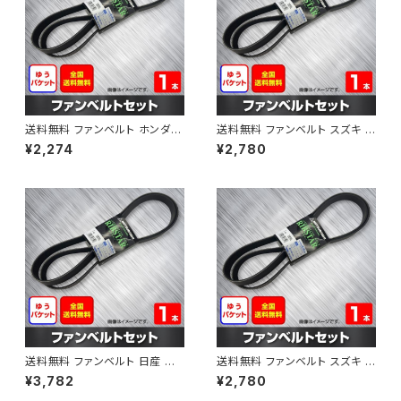
送料無料 ファンベルト ホンダ フ
送料無料 ファンベルト スズキ ス
ィット 型式GE6 H19.10～H25.
ペーシア 型式MK32S H25.03
¥2,274
¥2,780
09 （国内トップメーカー） 1本 H
～H30.02 （国内トップメーカ
AB-0003
ー） 1本 HAB-0004
送料無料 ファンベルト 日産 キ
送料無料 ファンベルト スズキ ワ
ューブ 型式Z12 H20.11～H24.
ゴンR 型式MH34S H24.09～
¥3,782
¥2,780
10 （国内トップメーカー） 1本 H
H29.02 （国内トップメーカー）