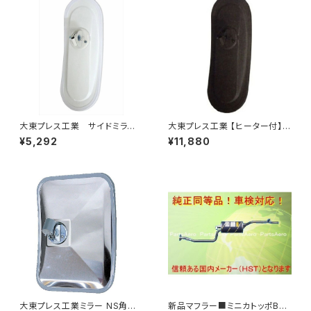
大東プレス工業 サイドミラー/
大東プレス工業 【ヒーター付】サ
バックミラーH400 小判 DI-
イドミラー/バックミラー H40
¥5,292
¥11,880
8 DI-8
0 ヒーター DI-8Z
大東プレス工業ミラー NS角型
新品マフラー■ミニカトッポBJ