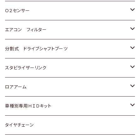
スバル
三菱
ダイハツ
ダイハツ
ホンダ
Ｏ２センサー
スバル
マツダ
三菱
スズキ
トヨタ
エアコン フィルター
三菱
スバル
日産
ホンダ
トヨタ
分割式 ドライブシャフトブーツ
スバル
いすゞ
スズキ
ホンダ
トヨタ
スタビライザーリンク
ダイハツ
日産
スズキ
ホンダ
トヨタ
ロアアーム
マツダ
ダイハツ
日産
スズキ
ホンダ
ホンダ
車種別専用ＨＩＤキット
三菱
マツダ
いすゞ
日産
スズキ
スズキ
トヨタ
タイヤチェーン