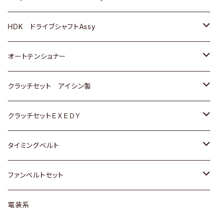
ＢＥＮＺ
スバル
三菱
マツダ
マツダ
日産
ＢＭＷ
ＢＭＷ
トヨタ
HDK ドライブシャフトAssy
スバル
三菱
三菱
いすゞ
GOLF
ＷＡＧＥＮ
ホンダ
スズキ
オートテンショナー
スバル
スバル
ダイハツ
ＷＡＧＥＮ
ＶＯＬＶＯ
スズキ
ダイハツ
トヨタ
クラッチセット アイシン製
マツダ
アストロ（シボレー）
日産
日産
ホンダ
クラッチセットＥＸＥＤＹ
三菱
クライスラー
ダイハツ
ホンダ
スズキ
ホンダ
タイミングベルト
スバル
マツダ
マツダ
ダイハツ
スズキ
トヨタ
ファンベルトセット
日野
三菱
マツダ
日産
スズキ
トヨタ
電装系