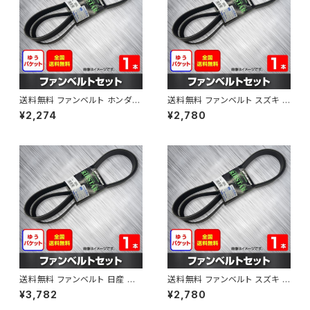
送料無料 ファンベルト ホンダ フ
送料無料 ファンベルト スズキ ス
ィット 型式GE6 H19.10～H25.
ペーシア 型式MK32S H25.03
¥2,274
¥2,780
09 （国内トップメーカー） 1本 H
～H30.02 （国内トップメーカ
AB-0003
ー） 1本 HAB-0004
送料無料 ファンベルト 日産 キ
送料無料 ファンベルト スズキ ワ
ューブ 型式Z12 H20.11～H24.
ゴンR 型式MH34S H24.09～
¥3,782
¥2,780
10 （国内トップメーカー） 1本 H
H29.02 （国内トップメーカー）