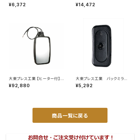
ックミラー77年いすゞ 300 L0
イウェイミラー ヒーター付 100
¥6,372
¥14,472
04 小判 DI-75
0R DI-5101CXY
大東プレス工業 【ヒーター付】
大東プレス工業 バックミラーH
ハイウェイミラー リモコン+ヒー
400 ｺﾊﾞﾝ L005 黒 J08
¥92,880
¥5,292
ター付 DI-6121CXE
330×170 DI-8B
商品一覧に戻る