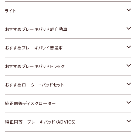
ホンダ
トヨタ
ライト
スズキ
ホンダ
トヨタ
おすすめブレーキパッド軽自動車
日産
スズキ
スズキ
トヨタ
おすすめブレーキパッド普通車
いすゞ
日産
日産
ホンダ
トヨタ
おすすめブレーキパッドトラック
ダイハツ
いすゞ
いすゞ
スズキ
ホンダ
トヨタ
おすすめローター・パッドセット
マツダ
ダイハツ
ダイハツ
日産
スズキ
日産
トヨタ
純正同等ディスクローター
三菱
マツダ
三菱
ダイハツ
日産
いすゞ
ホンダ
トヨタ
純正同等 ブレーキパッド（ADVICS）