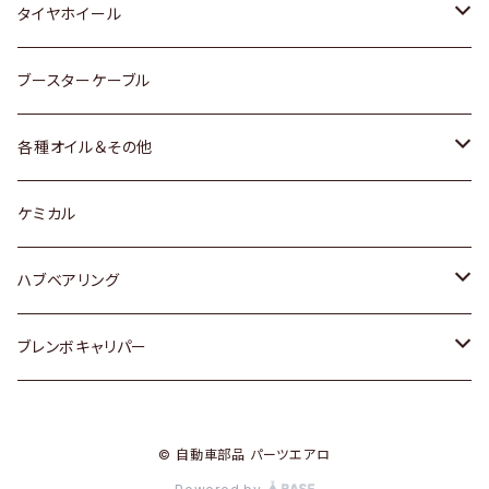
マツダ
スバル
三菱
ダイハツ
ダイハツ
日産
日産
タイヤホイール
レクサス
スバル
マツダ
スバル
ダイハツ
ダイハツ
トヨタ
ブースターケーブル
三菱
マツダ
マツダ
ホンダ
各種オイル＆その他
スバル
スバル
スズキ
ディーデル洗浄添加剤
ケミカル
日産
ハブベアリング
ダイハツ
トヨタ
ブレンボキャリパー
ホンダ
ホンダ
© 自動車部品 パーツエアロ
スズキ
日産