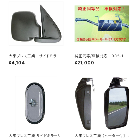
大東プレス工業 サイドミラー/
純正同等/車検対応 032-132
バックミラダイハツ ハイゼッ
タウンエース ライトエース トラ
¥4,104
¥21,000
ト 右 99年～ DI-646
ック
大東プレス工業 サイドミラー/バ
大東プレス工業 【ヒーター付】ハ