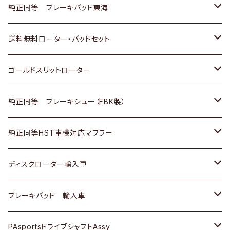
スバル
三菱
日野
マツダ
いすゞ
ダイハツ
スズキ
ホンダ
トヨタ
純正同等 ブレーキパッド東海
日野
日野
三菱ふそう
三菱
ダイハツ
マツダ
日産
スズキ
ホンダ
トヨタ
送料無料ローター・パッドセット
三菱ふそう
三菱ふそう
その他
スバル
マツダ
三菱
ダイハツ
日産
スズキ
ホンダ
トヨタ
ゴールドスリットローター
ＢＭＷ
三菱
マツダ
いすゞ
日産
日産
ホンダ
トヨタ
純正同等 ブレーキシュー（FBK製）
スバル
三菱
ダイハツ
ダイハツ
いすゞ
スズキ
ホンダ
ホンダ
純正同等HST車検対応マフラー
スバル
マツダ
マツダ
ダイハツ
日産
スズキ
スズキ
トヨタ
ディスクローター輸入車
三菱
三菱
マツダ
ダイハツ
日産
日産
ホンダ
ＡＵＤＩ
ブレーキパッド 輸入車
スバル
スバル
三菱
マツダ
ダイハツ
ダイハツ
スズキ
ＢＥＮＺ
ＢＥＮＺ
PAsportsドライブシャフトAssy