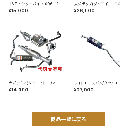
HST センターパイプ 096-116
大栄テクノ(ダイエイ） エキゾ
CP キャロル HB36S 本体オ
ーストパイプ MHD-7042EXP
¥15,000
¥26,000
ールステンレス パイプステンレ
ゼスト JE1 個人宅NG
ス 車検対応 純正同等 騒音規制
適合品
大栄テクノ(ダイエイ） リア
ライトエースバン/タウンエース
マフラー MHD-7040SUS ライ
バン S402U S412U オールス
¥14,000
¥27,000
フ JB5 個人宅NG
テンレスマフラー純正同等品 車
検対応 HST 032-140
商品一覧に戻る