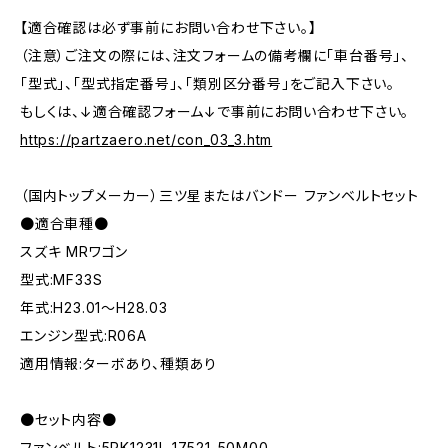
【適合確認は必ず事前にお問い合わせ下さい。】
（注意）ご注文の際には、注文フォームの備考欄に「車台番号」、
「型式」、「型式指定番号」、「類別区分番号」をご記入下さい。
もしくは、↓適合確認フォーム↓で事前にお問い合わせ下さい。
https://partzaero.net/con_03_3.htm
（国内トップメーカー）三ツ星またはバンドー ファンベルトセット
●適合車種●
スズキ MRワゴン
型式:MF33S
年式:H23.01～H28.03
エンジン型式:R06A
適用情報:ターボあり、種類あり
●セット内容●
ファンベルト:5PK1231L 17521-50M00