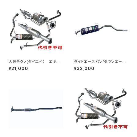
大栄テクノ(ダイエイ） エキゾ
ライトエースバン/タウンエース
ーストパイプ MHD-7034EXP
バン S402M S412M オールス
¥21,000
¥32,000
バモス/バモスホビオ HM1/2/3/
テンレスマフラー純正同等品 車
4 個人宅NG
検対応 HST 032-138