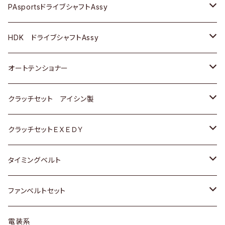
スバル
スバル
三菱
マツダ
ダイハツ
ダイハツ
スズキ
ＢＥＮＺ
ＢＥＮＺ
PAsportsドライブシャフトAssy
ＢＥＮＺ
スバル
三菱
マツダ
マツダ
日産
ＢＭＷ
ＢＭＷ
トヨタ
HDK ドライブシャフトAssy
スバル
三菱
三菱
いすゞ
GOLF
ＷＡＧＥＮ
ホンダ
スズキ
オートテンショナー
スバル
スバル
ダイハツ
ＷＡＧＥＮ
ＶＯＬＶＯ
スズキ
ダイハツ
トヨタ
クラッチセット アイシン製
マツダ
アストロ（シボレー）
日産
日産
ホンダ
クラッチセットＥＸＥＤＹ
三菱
クライスラー
ダイハツ
ホンダ
スズキ
ホンダ
タイミングベルト
スバル
マツダ
マツダ
ダイハツ
スズキ
トヨタ
ファンベルトセット
日野
三菱
マツダ
日産
スズキ
トヨタ
電装系