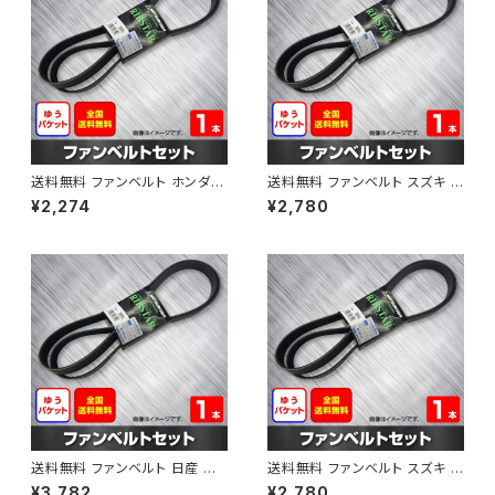
送料無料 ファンベルト ホンダ フ
送料無料 ファンベルト スズキ ス
ィット 型式GE6 H19.10～H25.
ペーシア 型式MK32S H25.03
¥2,274
¥2,780
09 （国内トップメーカー） 1本 H
～H30.02 （国内トップメーカ
AB-0003
ー） 1本 HAB-0004
送料無料 ファンベルト 日産 キ
送料無料 ファンベルト スズキ ワ
ューブ 型式Z12 H20.11～H24.
ゴンR 型式MH34S H24.09～
¥3,782
¥2,780