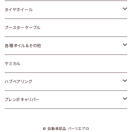
マツダ
スバル
三菱
ダイハツ
ダイハツ
日産
日産
タイヤホイール
レクサス
スバル
マツダ
スバル
ダイハツ
ダイハツ
トヨタ
ブースターケーブル
三菱
マツダ
マツダ
ホンダ
各種オイル＆その他
スバル
スバル
スズキ
ディーデル洗浄添加剤
ケミカル
日産
ハブベアリング
ダイハツ
トヨタ
ブレンボキャリパー
ホンダ
ホンダ
© 自動車部品 パーツエアロ