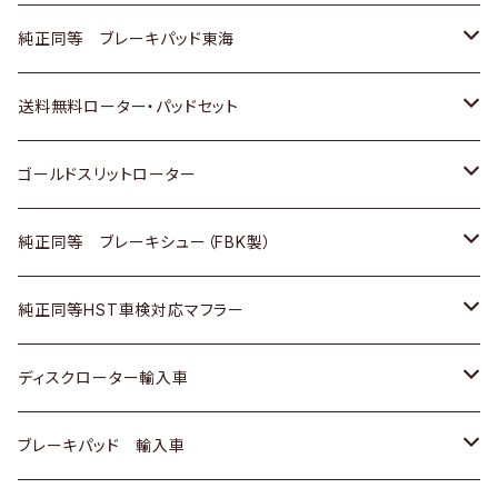
スバル
三菱
日野
マツダ
いすゞ
ダイハツ
スズキ
ホンダ
トヨタ
純正同等 ブレーキパッド東海
日野
日野
三菱ふそう
三菱
ダイハツ
マツダ
日産
スズキ
ホンダ
トヨタ
送料無料ローター・パッドセット
三菱ふそう
三菱ふそう
その他
スバル
マツダ
三菱
ダイハツ
日産
スズキ
ホンダ
トヨタ
ゴールドスリットローター
ＢＭＷ
三菱
マツダ
いすゞ
日産
日産
ホンダ
トヨタ
純正同等 ブレーキシュー（FBK製）
スバル
三菱
ダイハツ
ダイハツ
いすゞ
スズキ
ホンダ
ホンダ
純正同等HST車検対応マフラー
スバル
マツダ
マツダ
ダイハツ
日産
スズキ
スズキ
トヨタ
ディスクローター輸入車
三菱
三菱
マツダ
ダイハツ
日産
日産
ホンダ
ＡＵＤＩ
ブレーキパッド 輸入車