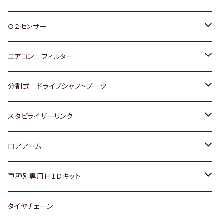
スバル
三菱
ダイハツ
ダイハツ
ホンダ
Ｏ２センサー
スバル
マツダ
三菱
スズキ
トヨタ
エアコン フィルター
三菱
スバル
日産
ホンダ
トヨタ
分割式 ドライブシャフトブーツ
スバル
いすゞ
スズキ
ホンダ
トヨタ
スタビライザーリンク
ダイハツ
日産
スズキ
ホンダ
トヨタ
ロアアーム
マツダ
ダイハツ
日産
スズキ
ホンダ
ホンダ
車種別専用ＨＩＤキット
三菱
マツダ
いすゞ
日産
スズキ
スズキ
トヨタ
タイヤチェーン