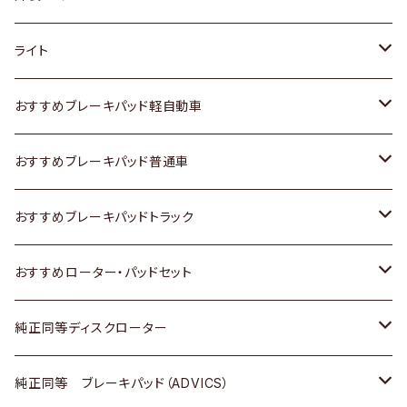
ホンダ
トヨタ
ライト
スズキ
ホンダ
トヨタ
おすすめブレーキパッド軽自動車
日産
スズキ
スズキ
トヨタ
おすすめブレーキパッド普通車
いすゞ
日産
日産
ホンダ
トヨタ
おすすめブレーキパッドトラック
ダイハツ
いすゞ
いすゞ
スズキ
ホンダ
トヨタ
おすすめローター・パッドセット
マツダ
ダイハツ
ダイハツ
日産
スズキ
日産
トヨタ
純正同等ディスクローター
三菱
マツダ
三菱
ダイハツ
日産
いすゞ
ホンダ
トヨタ
純正同等 ブレーキパッド（ADVICS）