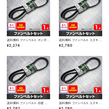
送料無料 ファンベルト ホンダ フ
送料無料 ファンベルト スズキ ス
ィット 型式GE6 H19.10～H25.
ペーシア 型式MK32S H25.03
¥2,274
¥2,780
09 （国内トップメーカー） 1本 H
～H30.02 （国内トップメーカ
AB-0003
ー） 1本 HAB-0004
送料無料 ファンベルト 日産 キ
送料無料 ファンベルト スズキ ワ
ューブ 型式Z12 H20.11～H24.
ゴンR 型式MH34S H24.09～
¥3,782
¥2,780