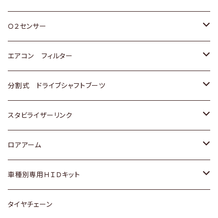
スバル
三菱
ダイハツ
ダイハツ
ホンダ
Ｏ２センサー
スバル
マツダ
三菱
スズキ
トヨタ
エアコン フィルター
三菱
スバル
日産
ホンダ
トヨタ
分割式 ドライブシャフトブーツ
スバル
いすゞ
スズキ
ホンダ
トヨタ
スタビライザーリンク
ダイハツ
日産
スズキ
ホンダ
トヨタ
ロアアーム
マツダ
ダイハツ
日産
スズキ
ホンダ
ホンダ
車種別専用ＨＩＤキット
三菱
マツダ
いすゞ
日産
スズキ
スズキ
トヨタ
タイヤチェーン