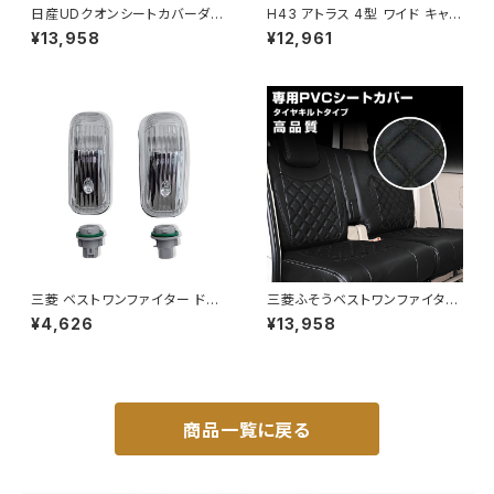
日産UDクオンシートカバーダイ
H43 アトラス 4型 ワイド キャブ
ヤカットステッチ艶無ブラックキ
H19/1-H24/10 シートカバー ダ
¥13,958
¥12,961
ルトPVCレザー助手運転席左右
イヤ ステッチ ブルー キルト 艶
セットヘッドレス一体型肘掛有 J
無し PVC 運転席 助手席 左右
P-YT003LR-BK
JP-YT018LR-BL
三菱 ベストワンファイター ドア
三菱ふそうベストワンファイター
サイドマーカー（灯火規制後用）
シートカバーダイヤカットブラッ
¥4,626
¥13,958
JP-LP016-CM-LR
クキルト艶無しPVCレザー運転
席+助手席左右セット JP-YT0
06LR-BK
商品一覧に戻る