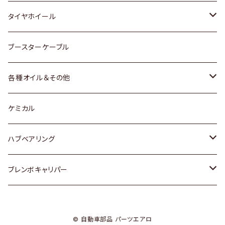
マツダ
スバル
三菱
ダイハツ
ダイハツ
日産
日産
タイヤホイール
レクサス
スバル
マツダ
スバル
ダイハツ
ダイハツ
トヨタ
ブースターケーブル
三菱
マツダ
マツダ
ホンダ
各種オイル＆その他
スバル
スバル
スズキ
ディーデル洗浄添加剤
ケミカル
日産
ハブベアリング
ダイハツ
トヨタ
ブレンボキャリパー
ホンダ
ホンダ
© 自動車部品 パーツエアロ