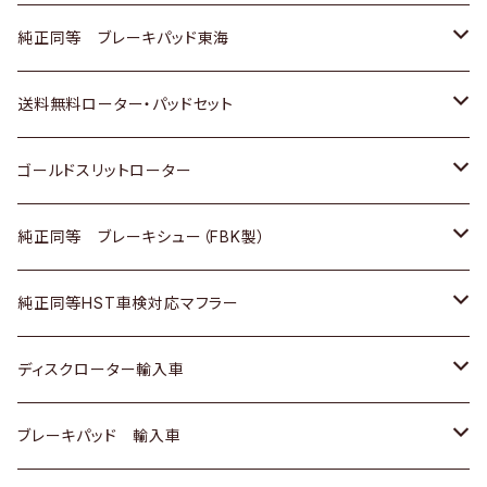
スバル
三菱
日野
マツダ
いすゞ
ダイハツ
スズキ
ホンダ
トヨタ
純正同等 ブレーキパッド東海
日野
日野
三菱ふそう
三菱
ダイハツ
マツダ
日産
スズキ
ホンダ
トヨタ
送料無料ローター・パッドセット
三菱ふそう
三菱ふそう
その他
スバル
マツダ
三菱
ダイハツ
日産
スズキ
ホンダ
トヨタ
ゴールドスリットローター
ＢＭＷ
三菱
マツダ
いすゞ
日産
日産
ホンダ
トヨタ
純正同等 ブレーキシュー（FBK製）
スバル
三菱
ダイハツ
ダイハツ
いすゞ
スズキ
ホンダ
ホンダ
純正同等HST車検対応マフラー
スバル
マツダ
マツダ
ダイハツ
日産
スズキ
スズキ
トヨタ
ディスクローター輸入車
三菱
三菱
マツダ
ダイハツ
日産
日産
ホンダ
ＡＵＤＩ
ブレーキパッド 輸入車