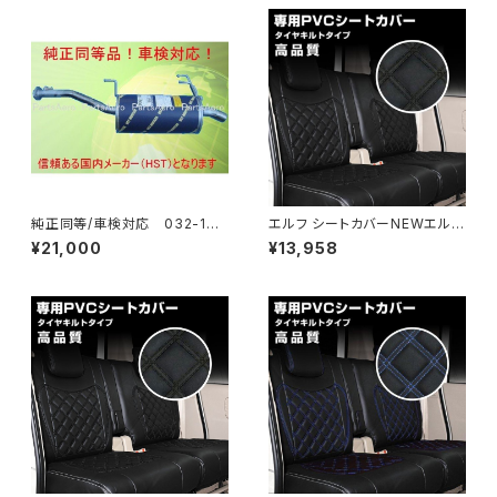
純正同等/車検対応 032-132
エルフ シートカバーNEWエルフ
タウンエース ライトエース トラ
PMエルフ いすゞ H05.08-H1
¥21,000
¥13,958
ック
8.12 シートカバー運転+助手席
ダイヤカットステッチブラックキ
ルト JP-YT043LR-BK