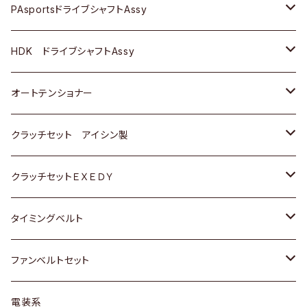
スバル
スバル
三菱
マツダ
ダイハツ
ダイハツ
スズキ
ＢＥＮＺ
ＢＥＮＺ
PAsportsドライブシャフトAssy
ＢＥＮＺ
スバル
三菱
マツダ
マツダ
日産
ＢＭＷ
ＢＭＷ
トヨタ
HDK ドライブシャフトAssy
スバル
三菱
三菱
いすゞ
GOLF
ＷＡＧＥＮ
ホンダ
スズキ
オートテンショナー
スバル
スバル
ダイハツ
ＷＡＧＥＮ
ＶＯＬＶＯ
スズキ
ダイハツ
トヨタ
クラッチセット アイシン製
マツダ
アストロ（シボレー）
日産
日産
ホンダ
クラッチセットＥＸＥＤＹ
三菱
クライスラー
ダイハツ
ホンダ
スズキ
ホンダ
タイミングベルト
スバル
マツダ
マツダ
ダイハツ
スズキ
トヨタ
ファンベルトセット
日野
三菱
マツダ
日産
スズキ
トヨタ
電装系