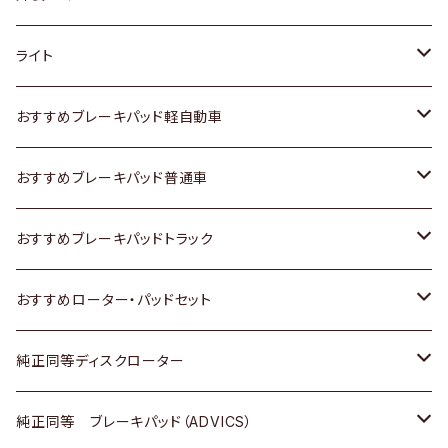
ホンダ
トヨタ
ライト
スズキ
ホンダ
トヨタ
おすすめブレーキパッド軽自動車
日産
スズキ
スズキ
トヨタ
おすすめブレーキパッド普通車
いすゞ
日産
日産
ホンダ
トヨタ
おすすめブレーキパッドトラック
ダイハツ
いすゞ
いすゞ
スズキ
ホンダ
トヨタ
おすすめローター・パッドセット
マツダ
ダイハツ
ダイハツ
日産
スズキ
日産
トヨタ
純正同等ディスクローター
三菱
マツダ
三菱
ダイハツ
日産
いすゞ
ホンダ
トヨタ
純正同等 ブレーキパッド（ADVICS）