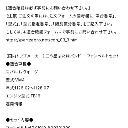
【適合確認は必ず事前にお問い合わせ下さい。】
（注意）ご注文の際には、注文フォームの備考欄に「車台番号」、
「型式」、「型式指定番号」、「類別区分番号」をご記入下さい。
もしくは、↓適合確認フォーム↓で事前にお問い合わせ下さい。
https://partzaero.net/con_03_3.htm
（国内トップメーカー）三ツ星またはバンドー ファンベルトセット
●適合車種●
スバル レヴォーグ
型式:VM4
年式:H26.02～H28.07
エンジン型式:FB16
適用情報:
●セット内容●
ファンベルト:6PK1910 809221200