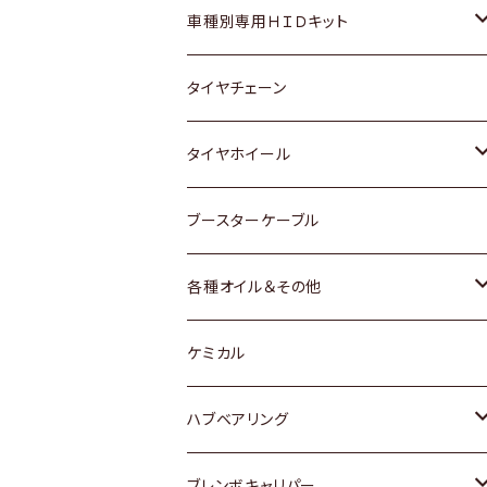
マツダ
ダイハツ
日産
スズキ
ホンダ
ホンダ
車種別専用ＨＩＤキット
三菱
マツダ
いすゞ
日産
スズキ
スズキ
トヨタ
タイヤチェーン
マツダ
スバル
三菱
ダイハツ
ダイハツ
日産
日産
タイヤホイール
レクサス
スバル
マツダ
スバル
ダイハツ
ダイハツ
トヨタ
ブースターケーブル
三菱
マツダ
マツダ
ホンダ
各種オイル＆その他
スバル
スバル
スズキ
ディーデル洗浄添加剤
ケミカル
日産
ハブベアリング
ダイハツ
トヨタ
ブレンボキャリパー