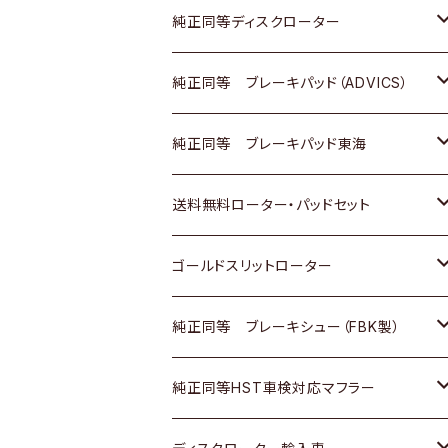
マツダ
ダイハツ
ダイハツ
日産
スズキ
日産
トヨタ
純正同等ディスクローター
三菱
マツダ
三菱
ダイハツ
日産
いすゞ
ホンダ
トヨタ
純正同等 ブレーキパッド（ADVICS）
スバル
三菱
日野
マツダ
いすゞ
ダイハツ
スズキ
ホンダ
トヨタ
純正同等 ブレーキパッド東海
日野
日野
三菱ふそう
三菱
ダイハツ
マツダ
日産
スズキ
ホンダ
トヨタ
送料無料ローター・パッドセット
三菱ふそう
三菱ふそう
その他
スバル
マツダ
三菱
ダイハツ
日産
スズキ
ホンダ
トヨタ
ゴールドスリットローター
ＢＭＷ
三菱
マツダ
いすゞ
日産
日産
ホンダ
トヨタ
純正同等 ブレーキシュー（FBK製）
スバル
三菱
ダイハツ
ダイハツ
いすゞ
スズキ
ホンダ
ホンダ
純正同等HST車検対応マフラー
スバル
マツダ
マツダ
ダイハツ
日産
スズキ
スズキ
トヨタ