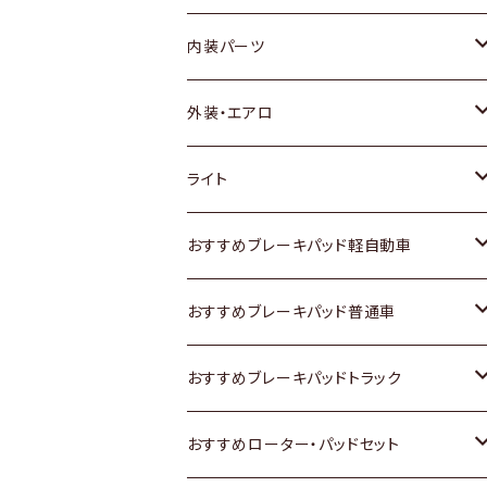
内装パーツ
トヨタ
外装・エアロ
ホンダ
トヨタ
ライト
スズキ
ホンダ
トヨタ
おすすめブレーキパッド軽自動車
日産
スズキ
スズキ
トヨタ
おすすめブレーキパッド普通車
いすゞ
日産
日産
ホンダ
トヨタ
おすすめブレーキパッドトラック
ダイハツ
いすゞ
いすゞ
スズキ
ホンダ
トヨタ
おすすめローター・パッドセット