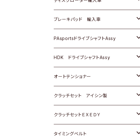
ディスクローター輸入車
三菱
三菱
マツダ
ダイハツ
日産
日産
ホンダ
ＡＵＤＩ
ブレーキパッド 輸入車
スバル
スバル
三菱
マツダ
ダイハツ
ダイハツ
スズキ
ＢＥＮＺ
ＢＥＮＺ
PAsportsドライブシャフトAssy
ＢＥＮＺ
スバル
三菱
マツダ
マツダ
日産
ＢＭＷ
ＢＭＷ
トヨタ
HDK ドライブシャフトAssy
スバル
三菱
三菱
いすゞ
GOLF
ＷＡＧＥＮ
ホンダ
スズキ
オートテンショナー
スバル
スバル
ダイハツ
ＷＡＧＥＮ
ＶＯＬＶＯ
スズキ
ダイハツ
トヨタ
クラッチセット アイシン製
マツダ
アストロ（シボレー）
日産
日産
ホンダ
クラッチセットＥＸＥＤＹ
三菱
クライスラー
ダイハツ
ホンダ
スズキ
ホンダ
タイミングベルト