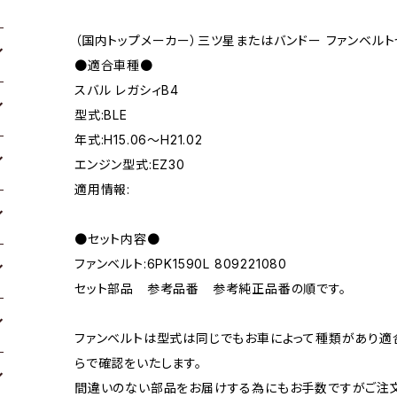
（国内トップメーカー）三ツ星またはバンドー ファンベルト
●適合車種●
スバル レガシィB4
型式:BLE
年式:H15.06～H21.02
エンジン型式:EZ30
適用情報:
●セット内容●
ファンベルト:6PK1590L 809221080
セット部品 参考品番 参考純正品番の順です。
ファンベルトは型式は同じでもお車によって種類があり適
らで確認をいたします。
間違いのない部品をお届けする為にもお手数ですがご注