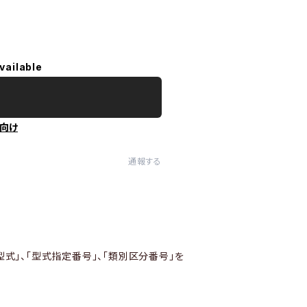
vailable
向け
通報する
型式」、「型式指定番号」、「類別区分番号」を