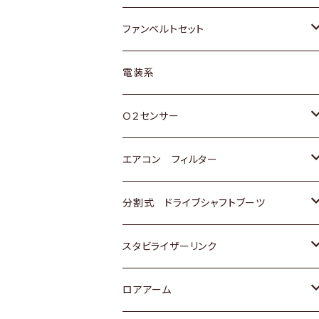
スバル
マツダ
マツダ
ダイハツ
スズキ
トヨタ
ファンベルトセット
日野
三菱
マツダ
日産
スズキ
トヨタ
電装系
スバル
三菱
ダイハツ
ダイハツ
ホンダ
Ｏ２センサー
スバル
マツダ
三菱
スズキ
トヨタ
エアコン フィルター
三菱
スバル
日産
ホンダ
トヨタ
分割式 ドライブシャフトブーツ
スバル
いすゞ
スズキ
ホンダ
トヨタ
スタビライザーリンク
ダイハツ
日産
スズキ
ホンダ
トヨタ
ロアアーム