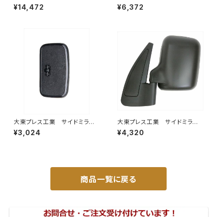
イウェイミラー ヒーター付 100
ックミラー77年いすゞ 300 L0
¥14,472
¥6,372
0R DI-5101CXY
04 小判 DI-75
大東プレス工業 サイドミラー/
大東プレス工業 サイドミラー/
バックミラー 日産 バネット8
バックミラースバル サンバー
¥3,024
¥4,320
0~ DI-55
左 99年～ DI-641
商品一覧に戻る