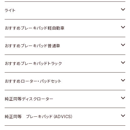
ホンダ
トヨタ
ライト
スズキ
ホンダ
トヨタ
おすすめブレーキパッド軽自動車
日産
スズキ
スズキ
トヨタ
おすすめブレーキパッド普通車
いすゞ
日産
日産
ホンダ
トヨタ
おすすめブレーキパッドトラック
ダイハツ
いすゞ
いすゞ
スズキ
ホンダ
トヨタ
おすすめローター・パッドセット
マツダ
ダイハツ
ダイハツ
日産
スズキ
日産
トヨタ
純正同等ディスクローター
三菱
マツダ
三菱
ダイハツ
日産
いすゞ
ホンダ
トヨタ
純正同等 ブレーキパッド（ADVICS）