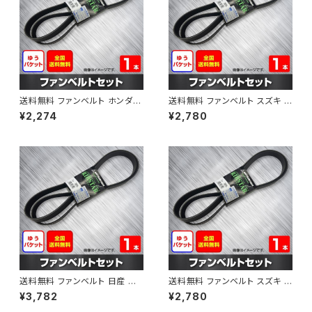
送料無料 ファンベルト ホンダ フ
送料無料 ファンベルト スズキ ス
ィット 型式GE6 H19.10～H25.
ペーシア 型式MK32S H25.03
¥2,274
¥2,780
09 （国内トップメーカー） 1本 H
～H30.02 （国内トップメーカ
AB-0003
ー） 1本 HAB-0004
送料無料 ファンベルト 日産 キ
送料無料 ファンベルト スズキ ワ
ューブ 型式Z12 H20.11～H24.
ゴンR 型式MH34S H24.09～
¥3,782
¥2,780
10 （国内トップメーカー） 1本 H
H29.02 （国内トップメーカー）