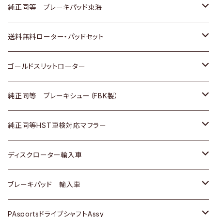
スバル
三菱
日野
マツダ
いすゞ
ダイハツ
スズキ
ホンダ
トヨタ
純正同等 ブレーキパッド東海
日野
日野
三菱ふそう
三菱
ダイハツ
マツダ
日産
スズキ
ホンダ
トヨタ
送料無料ローター・パッドセット
三菱ふそう
三菱ふそう
その他
スバル
マツダ
三菱
ダイハツ
日産
スズキ
ホンダ
トヨタ
ゴールドスリットローター
ＢＭＷ
三菱
マツダ
いすゞ
日産
日産
ホンダ
トヨタ
純正同等 ブレーキシュー（FBK製）
スバル
三菱
ダイハツ
ダイハツ
いすゞ
スズキ
ホンダ
ホンダ
純正同等HST車検対応マフラー
スバル
マツダ
マツダ
ダイハツ
日産
スズキ
スズキ
トヨタ
ディスクローター輸入車
三菱
三菱
マツダ
ダイハツ
日産
日産
ホンダ
ＡＵＤＩ
ブレーキパッド 輸入車
スバル
スバル
三菱
マツダ
ダイハツ
ダイハツ
スズキ
ＢＥＮＺ
ＢＥＮＺ
PAsportsドライブシャフトAssy