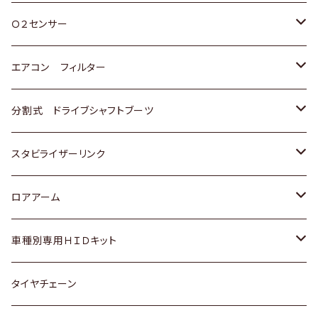
スバル
三菱
ダイハツ
ダイハツ
ホンダ
Ｏ２センサー
スバル
マツダ
三菱
スズキ
トヨタ
エアコン フィルター
三菱
スバル
日産
ホンダ
トヨタ
分割式 ドライブシャフトブーツ
スバル
いすゞ
スズキ
ホンダ
トヨタ
スタビライザーリンク
ダイハツ
日産
スズキ
ホンダ
トヨタ
ロアアーム
マツダ
ダイハツ
日産
スズキ
ホンダ
ホンダ
車種別専用ＨＩＤキット
三菱
マツダ
いすゞ
日産
スズキ
スズキ
トヨタ
タイヤチェーン