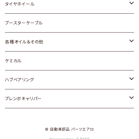
マツダ
スバル
三菱
ダイハツ
ダイハツ
日産
日産
タイヤホイール
レクサス
スバル
マツダ
スバル
ダイハツ
ダイハツ
トヨタ
ブースターケーブル
三菱
マツダ
マツダ
ホンダ
各種オイル＆その他
スバル
スバル
スズキ
ディーデル洗浄添加剤
ケミカル
日産
ハブベアリング
ダイハツ
トヨタ
ブレンボキャリパー
ホンダ
ホンダ
© 自動車部品 パーツエアロ
スズキ
日産