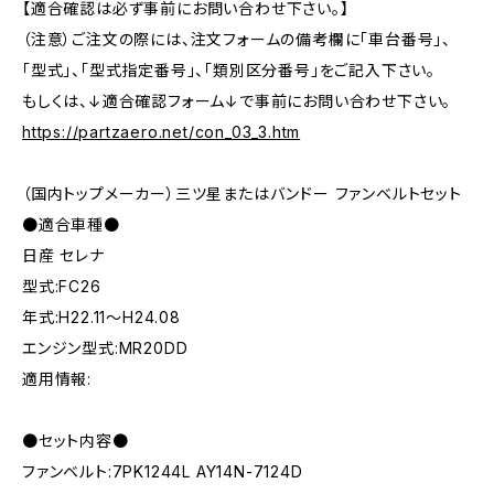
【適合確認は必ず事前にお問い合わせ下さい。】
（注意）ご注文の際には、注文フォームの備考欄に「車台番号」、
「型式」、「型式指定番号」、「類別区分番号」をご記入下さい。
もしくは、↓適合確認フォーム↓で事前にお問い合わせ下さい。
https://partzaero.net/con_03_3.htm
（国内トップメーカー）三ツ星またはバンドー ファンベルトセット
●適合車種●
日産 セレナ
型式:FC26
年式:H22.11～H24.08
エンジン型式:MR20DD
適用情報:
●セット内容●
ファンベルト:7PK1244L AY14N-7124D