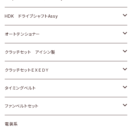
ＢＥＮＺ
スバル
三菱
マツダ
マツダ
日産
ＢＭＷ
ＢＭＷ
トヨタ
HDK ドライブシャフトAssy
スバル
三菱
三菱
いすゞ
GOLF
ＷＡＧＥＮ
ホンダ
スズキ
オートテンショナー
スバル
スバル
ダイハツ
ＷＡＧＥＮ
ＶＯＬＶＯ
スズキ
ダイハツ
トヨタ
クラッチセット アイシン製
マツダ
アストロ（シボレー）
日産
日産
ホンダ
クラッチセットＥＸＥＤＹ
三菱
クライスラー
ダイハツ
ホンダ
スズキ
ホンダ
タイミングベルト
スバル
マツダ
マツダ
ダイハツ
スズキ
トヨタ
ファンベルトセット
日野
三菱
マツダ
日産
スズキ
トヨタ
電装系