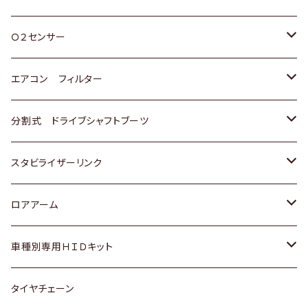
スバル
三菱
ダイハツ
ダイハツ
ホンダ
Ｏ２センサー
スバル
マツダ
三菱
スズキ
トヨタ
エアコン フィルター
三菱
スバル
日産
ホンダ
トヨタ
分割式 ドライブシャフトブーツ
スバル
いすゞ
スズキ
ホンダ
トヨタ
スタビライザーリンク
ダイハツ
日産
スズキ
ホンダ
トヨタ
ロアアーム
マツダ
ダイハツ
日産
スズキ
ホンダ
ホンダ
車種別専用ＨＩＤキット
三菱
マツダ
いすゞ
日産
スズキ
スズキ
トヨタ
タイヤチェーン