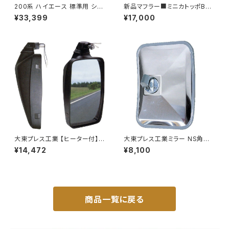
200系 ハイエース 標準用 シャ
新品マフラー■ミニカトッポBJ
ックル 付き ヒッチ メンバー ボ
H42A H42V H47A H47V純
¥33,399
¥17,000
ールマウント ヒッチマウント トレ
正同等/車検対応 065-75
ーラー 牽引 SP 1000kg S-GL
DX JP-SY-FB04
大東プレス工業 【ヒーター付】ハ
大東プレス工業ミラー NS角型
イウェイミラー ヒーター付 100
トレーラーﾐﾗｰ (SUS) L013 DI
¥14,472
¥8,100
0R DI-5101CXY
-58SUS
商品一覧に戻る