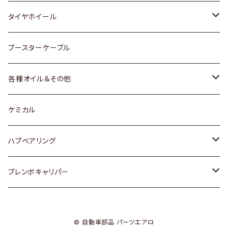
マツダ
スバル
三菱
ダイハツ
ダイハツ
日産
日産
タイヤホイール
レクサス
スバル
マツダ
スバル
ダイハツ
ダイハツ
トヨタ
ブースターケーブル
三菱
マツダ
マツダ
ホンダ
各種オイル＆その他
スバル
スバル
スズキ
ディーデル洗浄添加剤
ケミカル
日産
ハブベアリング
ダイハツ
トヨタ
ブレンボキャリパー
ホンダ
ホンダ
© 自動車部品 パーツエアロ