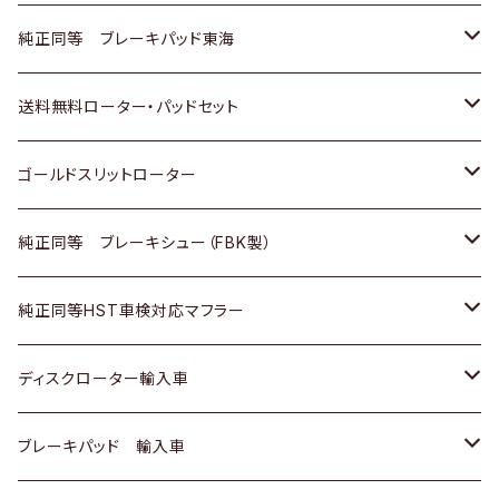
スバル
三菱
日野
マツダ
いすゞ
ダイハツ
スズキ
ホンダ
トヨタ
純正同等 ブレーキパッド東海
日野
日野
三菱ふそう
三菱
ダイハツ
マツダ
日産
スズキ
ホンダ
トヨタ
送料無料ローター・パッドセット
三菱ふそう
三菱ふそう
その他
スバル
マツダ
三菱
ダイハツ
日産
スズキ
ホンダ
トヨタ
ゴールドスリットローター
ＢＭＷ
三菱
マツダ
いすゞ
日産
日産
ホンダ
トヨタ
純正同等 ブレーキシュー（FBK製）
スバル
三菱
ダイハツ
ダイハツ
いすゞ
スズキ
ホンダ
ホンダ
純正同等HST車検対応マフラー
スバル
マツダ
マツダ
ダイハツ
日産
スズキ
スズキ
トヨタ
ディスクローター輸入車
三菱
三菱
マツダ
ダイハツ
日産
日産
ホンダ
ＡＵＤＩ
ブレーキパッド 輸入車