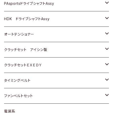
スバル
スバル
三菱
マツダ
ダイハツ
ダイハツ
スズキ
ＢＥＮＺ
ＢＥＮＺ
PAsportsドライブシャフトAssy
ＢＥＮＺ
スバル
三菱
マツダ
マツダ
日産
ＢＭＷ
ＢＭＷ
トヨタ
HDK ドライブシャフトAssy
スバル
三菱
三菱
いすゞ
GOLF
ＷＡＧＥＮ
ホンダ
スズキ
オートテンショナー
スバル
スバル
ダイハツ
ＷＡＧＥＮ
ＶＯＬＶＯ
スズキ
ダイハツ
トヨタ
クラッチセット アイシン製
マツダ
アストロ（シボレー）
日産
日産
ホンダ
クラッチセットＥＸＥＤＹ
三菱
クライスラー
ダイハツ
ホンダ
スズキ
ホンダ
タイミングベルト
スバル
マツダ
マツダ
ダイハツ
スズキ
トヨタ
ファンベルトセット
日野
三菱
マツダ
日産
スズキ
トヨタ
電装系