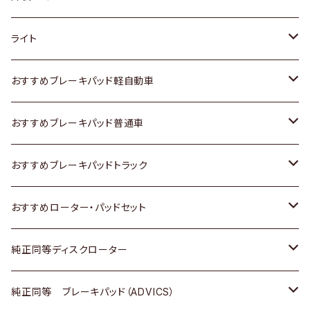
ホンダ
トヨタ
ライト
スズキ
ホンダ
トヨタ
おすすめブレーキパッド軽自動車
日産
スズキ
スズキ
トヨタ
おすすめブレーキパッド普通車
いすゞ
日産
日産
ホンダ
トヨタ
おすすめブレーキパッドトラック
ダイハツ
いすゞ
いすゞ
スズキ
ホンダ
トヨタ
おすすめローター・パッドセット
マツダ
ダイハツ
ダイハツ
日産
スズキ
日産
トヨタ
純正同等ディスクローター
三菱
マツダ
三菱
ダイハツ
日産
いすゞ
ホンダ
トヨタ
純正同等 ブレーキパッド（ADVICS）