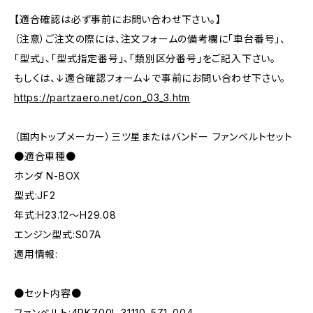
【適合確認は必ず事前にお問い合わせ下さい。】
（注意）ご注文の際には、注文フォームの備考欄に「車台番号」、
「型式」、「型式指定番号」、「類別区分番号」をご記入下さい。
もしくは、↓適合確認フォーム↓で事前にお問い合わせ下さい。
https://partzaero.net/con_03_3.htm
（国内トップメーカー）三ツ星またはバンドー ファンベルトセット
●適合車種●
ホンダ N-BOX
型式:JF2
年式:H23.12～H29.08
エンジン型式:S07A
適用情報:
●セット内容●
ファンベルト:4PK700L 31110-5Z1-004