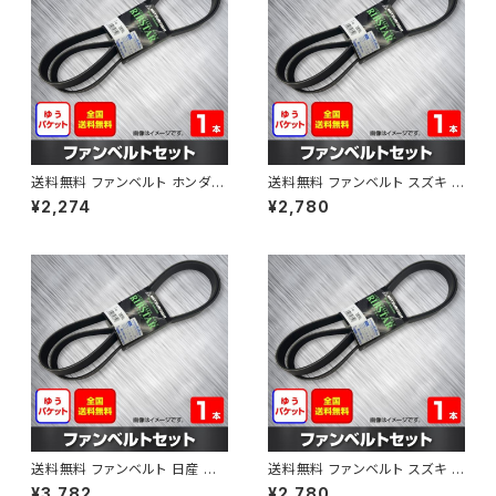
送料無料 ファンベルト ホンダ フ
送料無料 ファンベルト スズキ ス
ィット 型式GE6 H19.10～H25.
ペーシア 型式MK32S H25.03
¥2,274
¥2,780
09 （国内トップメーカー） 1本 H
～H30.02 （国内トップメーカ
AB-0003
ー） 1本 HAB-0004
送料無料 ファンベルト 日産 キ
送料無料 ファンベルト スズキ ワ
ューブ 型式Z12 H20.11～H24.
ゴンR 型式MH34S H24.09～
¥3,782
¥2,780