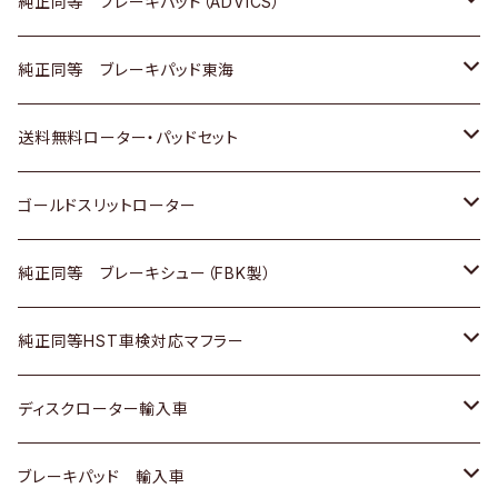
三菱
マツダ
三菱
ダイハツ
日産
いすゞ
ホンダ
トヨタ
純正同等 ブレーキパッド（ADVICS）
スバル
三菱
日野
マツダ
いすゞ
ダイハツ
スズキ
ホンダ
トヨタ
純正同等 ブレーキパッド東海
日野
日野
三菱ふそう
三菱
ダイハツ
マツダ
日産
スズキ
ホンダ
トヨタ
送料無料ローター・パッドセット
三菱ふそう
三菱ふそう
その他
スバル
マツダ
三菱
ダイハツ
日産
スズキ
ホンダ
トヨタ
ゴールドスリットローター
ＢＭＷ
三菱
マツダ
いすゞ
日産
日産
ホンダ
トヨタ
純正同等 ブレーキシュー（FBK製）
スバル
三菱
ダイハツ
ダイハツ
いすゞ
スズキ
ホンダ
ホンダ
純正同等HST車検対応マフラー
スバル
マツダ
マツダ
ダイハツ
日産
スズキ
スズキ
トヨタ
ディスクローター輸入車
三菱
三菱
マツダ
ダイハツ
日産
日産
ホンダ
ＡＵＤＩ
ブレーキパッド 輸入車