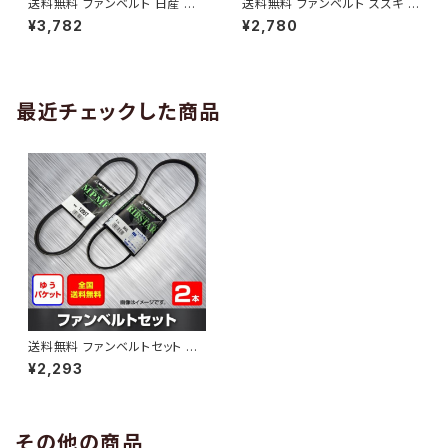
送料無料 ファンベルト 日産 キ
送料無料 ファンベルト スズキ ワ
ューブ 型式Z12 H20.11～H24.
ゴンR 型式MH34S H24.09～
¥3,782
¥2,780
10 （国内トップメーカー） 1本 H
H29.02 （国内トップメーカー）
AB-0005
1本 HAB-0006
最近チェックした商品
送料無料 ファンベルトセット ホ
ンダ バモスホビオ 型式HM3 H
¥2,293
15.04～ （国内トップメーカー）
2本セット HAB-1330
その他の商品