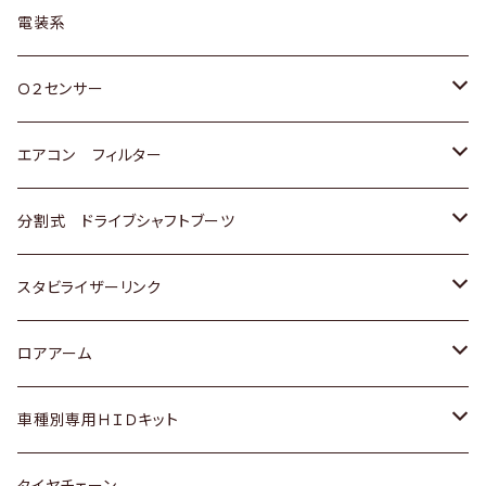
日野
三菱
マツダ
日産
スズキ
トヨタ
電装系
スバル
三菱
ダイハツ
ダイハツ
ホンダ
Ｏ２センサー
スバル
マツダ
三菱
スズキ
トヨタ
エアコン フィルター
三菱
スバル
日産
ホンダ
トヨタ
分割式 ドライブシャフトブーツ
スバル
いすゞ
スズキ
ホンダ
トヨタ
スタビライザーリンク
ダイハツ
日産
スズキ
ホンダ
トヨタ
ロアアーム
マツダ
ダイハツ
日産
スズキ
ホンダ
ホンダ
車種別専用ＨＩＤキット
三菱
マツダ
いすゞ
日産
スズキ
スズキ
トヨタ
タイヤチェーン