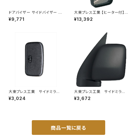
ドアバイザー サイドバイザー タ
大東プレス工業 【ヒーター付】ハ
ンク 900系 ルーミー 900系 M
イウェイミラー ヒーター付 100
¥9,771
¥13,392
900A M910A サイドドア 金具
0R トラック用 DI-5111CXY
付き ZERO DS13
大東プレス工業 サイドミラー/
大東プレス工業 サイドミラー/
バックミラー 日産 バネット8
バックミラーダイハツ ハイゼッ
¥3,024
¥3,672
0~ DI-55
トカーゴ 左 06年～ DI-64
9
商品一覧に戻る