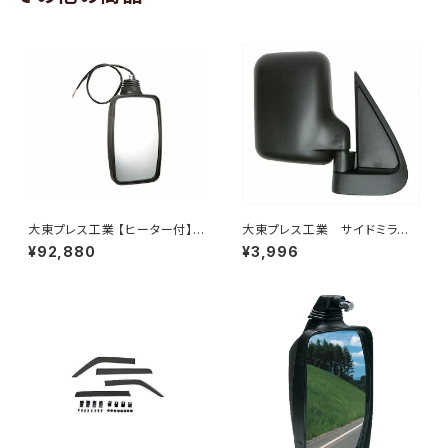
大東プレス工業 【ヒーター付】
大東プレス工業 サイドミラー/
ハイウェイミラー リモコン+ヒー
バックミラー ダイハツ ハイ
¥92,880
¥3,996
ター付 DI-6121CXE
ゼット トラック 右 99年～
DI-638