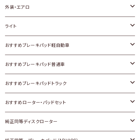
トヨタ
外装・エアロ
ホンダ
トヨタ
ライト
スズキ
ホンダ
トヨタ
おすすめブレーキパッド軽自動車
日産
スズキ
スズキ
トヨタ
おすすめブレーキパッド普通車
いすゞ
日産
日産
ホンダ
トヨタ
おすすめブレーキパッドトラック
ダイハツ
いすゞ
いすゞ
スズキ
ホンダ
トヨタ
おすすめローター・パッドセット
マツダ
ダイハツ
ダイハツ
日産
スズキ
日産
トヨタ
純正同等ディスクローター