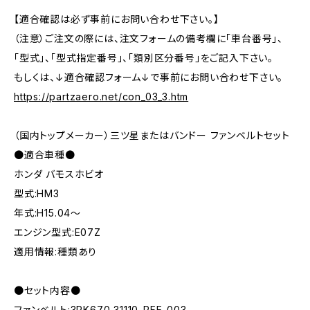
【適合確認は必ず事前にお問い合わせ下さい。】
（注意）ご注文の際には、注文フォームの備考欄に「車台番号」、
「型式」、「型式指定番号」、「類別区分番号」をご記入下さい。
もしくは、↓適合確認フォーム↓で事前にお問い合わせ下さい。
https://partzaero.net/con_03_3.htm
（国内トップメーカー）三ツ星またはバンドー ファンベルトセット
●適合車種●
ホンダ バモスホビオ
型式:HM3
年式:H15.04～
エンジン型式:E07Z
適用情報:種類あり
●セット内容●
ファンベルト:3PK670 31110-PFE-003