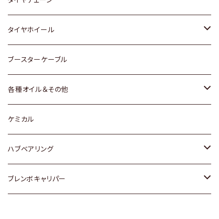
マツダ
スバル
三菱
ダイハツ
ダイハツ
日産
日産
タイヤホイール
レクサス
スバル
マツダ
スバル
ダイハツ
ダイハツ
トヨタ
ブースターケーブル
三菱
マツダ
マツダ
ホンダ
各種オイル＆その他
スバル
スバル
スズキ
ディーデル洗浄添加剤
ケミカル
日産
ハブベアリング
ダイハツ
トヨタ
ブレンボキャリパー
ホンダ
ホンダ