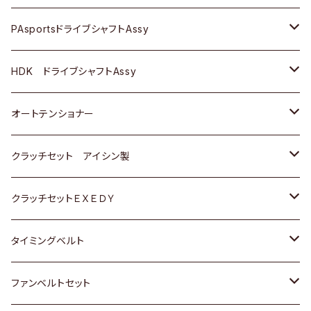
スバル
スバル
三菱
マツダ
ダイハツ
ダイハツ
スズキ
ＢＥＮＺ
ＢＥＮＺ
PAsportsドライブシャフトAssy
ＢＥＮＺ
スバル
三菱
マツダ
マツダ
日産
ＢＭＷ
ＢＭＷ
トヨタ
HDK ドライブシャフトAssy
スバル
三菱
三菱
いすゞ
GOLF
ＷＡＧＥＮ
ホンダ
スズキ
オートテンショナー
スバル
スバル
ダイハツ
ＷＡＧＥＮ
ＶＯＬＶＯ
スズキ
ダイハツ
トヨタ
クラッチセット アイシン製
マツダ
アストロ（シボレー）
日産
日産
ホンダ
クラッチセットＥＸＥＤＹ
三菱
クライスラー
ダイハツ
ホンダ
スズキ
ホンダ
タイミングベルト
スバル
マツダ
マツダ
ダイハツ
スズキ
トヨタ
ファンベルトセット