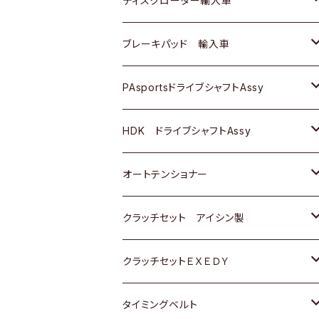
ディスクローター輸入車
三菱
三菱
マツダ
ダイハツ
日産
日産
ホンダ
ＡＵＤＩ
ブレーキパッド 輸入車
スバル
スバル
三菱
マツダ
ダイハツ
ダイハツ
スズキ
ＢＥＮＺ
ＢＥＮＺ
PAsportsドライブシャフトAssy
ＢＥＮＺ
スバル
三菱
マツダ
マツダ
日産
ＢＭＷ
ＢＭＷ
トヨタ
HDK ドライブシャフトAssy
スバル
三菱
三菱
いすゞ
GOLF
ＷＡＧＥＮ
ホンダ
スズキ
オートテンショナー
スバル
スバル
ダイハツ
ＷＡＧＥＮ
ＶＯＬＶＯ
スズキ
ダイハツ
トヨタ
クラッチセット アイシン製
マツダ
アストロ（シボレー）
日産
日産
ホンダ
クラッチセットＥＸＥＤＹ
三菱
クライスラー
ダイハツ
ホンダ
スズキ
ホンダ
タイミングベルト