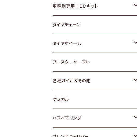
マツダ
ダイハツ
日産
スズキ
ホンダ
ホンダ
車種別専用ＨＩＤキット
三菱
マツダ
いすゞ
日産
スズキ
スズキ
トヨタ
タイヤチェーン
マツダ
スバル
三菱
ダイハツ
ダイハツ
日産
日産
タイヤホイール
レクサス
スバル
マツダ
スバル
ダイハツ
ダイハツ
トヨタ
ブースターケーブル
三菱
マツダ
マツダ
ホンダ
各種オイル＆その他
スバル
スバル
スズキ
ディーデル洗浄添加剤
ケミカル
日産
ハブベアリング
ダイハツ
トヨタ
ブレンボキャリパー