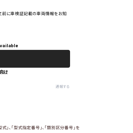
文前に車検証記載の車両情報をお知
vailable
向け
通報する
型式」、「型式指定番号」、「類別区分番号」を