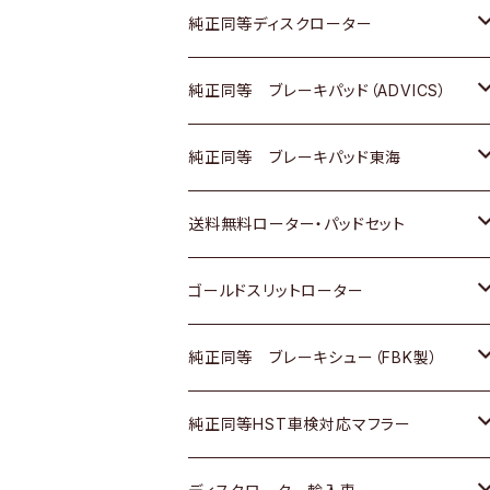
マツダ
ダイハツ
ダイハツ
日産
スズキ
日産
トヨタ
純正同等ディスクローター
三菱
マツダ
三菱
ダイハツ
日産
いすゞ
ホンダ
トヨタ
純正同等 ブレーキパッド（ADVICS）
スバル
三菱
日野
マツダ
いすゞ
ダイハツ
スズキ
ホンダ
トヨタ
純正同等 ブレーキパッド東海
日野
日野
三菱ふそう
三菱
ダイハツ
マツダ
日産
スズキ
ホンダ
トヨタ
送料無料ローター・パッドセット
三菱ふそう
三菱ふそう
その他
スバル
マツダ
三菱
ダイハツ
日産
スズキ
ホンダ
トヨタ
ゴールドスリットローター
ＢＭＷ
三菱
マツダ
いすゞ
日産
日産
ホンダ
トヨタ
純正同等 ブレーキシュー（FBK製）
スバル
三菱
ダイハツ
ダイハツ
いすゞ
スズキ
ホンダ
ホンダ
純正同等HST車検対応マフラー
スバル
マツダ
マツダ
ダイハツ
日産
スズキ
スズキ
トヨタ