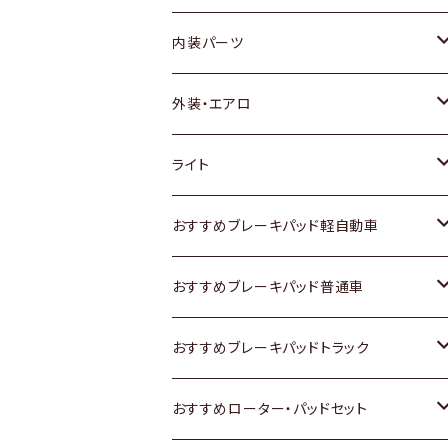
内装パーツ
トヨタ
外装・エアロ
ホンダ
トヨタ
ライト
スズキ
ホンダ
トヨタ
おすすめブレーキパッド軽自動車
日産
スズキ
スズキ
トヨタ
おすすめブレーキパッド普通車
いすゞ
日産
日産
ホンダ
トヨタ
おすすめブレーキパッドトラック
ダイハツ
いすゞ
いすゞ
スズキ
ホンダ
トヨタ
おすすめローター・パッドセット