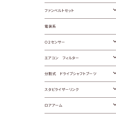
スバル
マツダ
マツダ
ダイハツ
スズキ
トヨタ
ファンベルトセット
日野
三菱
マツダ
日産
スズキ
トヨタ
電装系
スバル
三菱
ダイハツ
ダイハツ
ホンダ
Ｏ２センサー
スバル
マツダ
三菱
スズキ
トヨタ
エアコン フィルター
三菱
スバル
日産
ホンダ
トヨタ
分割式 ドライブシャフトブーツ
スバル
いすゞ
スズキ
ホンダ
トヨタ
スタビライザーリンク
ダイハツ
日産
スズキ
ホンダ
トヨタ
ロアアーム