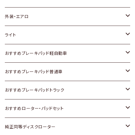
トヨタ
外装・エアロ
ホンダ
トヨタ
ライト
スズキ
ホンダ
トヨタ
おすすめブレーキパッド軽自動車
日産
スズキ
スズキ
トヨタ
おすすめブレーキパッド普通車
いすゞ
日産
日産
ホンダ
トヨタ
おすすめブレーキパッドトラック
ダイハツ
いすゞ
いすゞ
スズキ
ホンダ
トヨタ
おすすめローター・パッドセット
マツダ
ダイハツ
ダイハツ
日産
スズキ
日産
トヨタ
純正同等ディスクローター