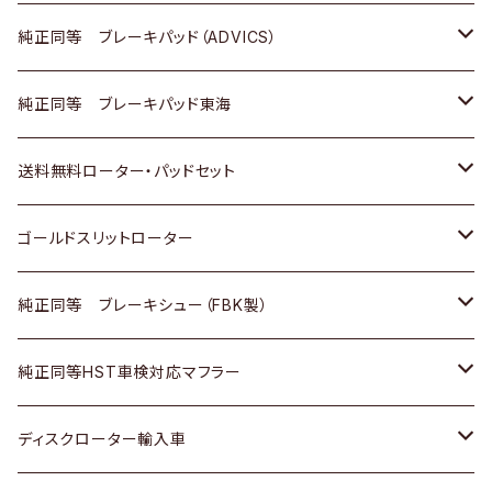
三菱
マツダ
三菱
ダイハツ
日産
いすゞ
ホンダ
トヨタ
純正同等 ブレーキパッド（ADVICS）
スバル
三菱
日野
マツダ
いすゞ
ダイハツ
スズキ
ホンダ
トヨタ
純正同等 ブレーキパッド東海
日野
日野
三菱ふそう
三菱
ダイハツ
マツダ
日産
スズキ
ホンダ
トヨタ
送料無料ローター・パッドセット
三菱ふそう
三菱ふそう
その他
スバル
マツダ
三菱
ダイハツ
日産
スズキ
ホンダ
トヨタ
ゴールドスリットローター
ＢＭＷ
三菱
マツダ
いすゞ
日産
日産
ホンダ
トヨタ
純正同等 ブレーキシュー（FBK製）
スバル
三菱
ダイハツ
ダイハツ
いすゞ
スズキ
ホンダ
ホンダ
純正同等HST車検対応マフラー
スバル
マツダ
マツダ
ダイハツ
日産
スズキ
スズキ
トヨタ
ディスクローター輸入車