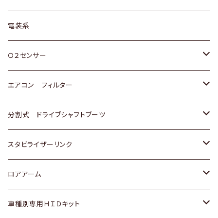
日野
三菱
マツダ
日産
スズキ
トヨタ
電装系
スバル
三菱
ダイハツ
ダイハツ
ホンダ
Ｏ２センサー
スバル
マツダ
三菱
スズキ
トヨタ
エアコン フィルター
三菱
スバル
日産
ホンダ
トヨタ
分割式 ドライブシャフトブーツ
スバル
いすゞ
スズキ
ホンダ
トヨタ
スタビライザーリンク
ダイハツ
日産
スズキ
ホンダ
トヨタ
ロアアーム
マツダ
ダイハツ
日産
スズキ
ホンダ
ホンダ
車種別専用ＨＩＤキット