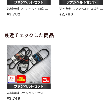
送料無料 ファンベルト 日産 キ
送料無料 ファンベルト スズキ ワ
ューブ 型式Z12 H20.11～H24.
ゴンR 型式MH34S H24.09～
¥3,782
¥2,780
10 （国内トップメーカー） 1本 H
H29.02 （国内トップメーカー）
AB-0005
1本 HAB-0006
最近チェックした商品
送料無料 ファンベルトセット 三
菱 ミニキャブ 型式U41T H02.1
¥3,749
2～H11.08 （国内トップメーカ
ー） 3本セット HAB-0107