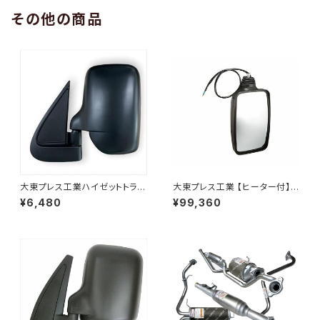
その他の商品
大東プレス工業ハイゼットトラッ
大東プレス工業 【ヒーター付】ハ
ク S201C S211C S201P S211
イウェイミラー リモコン+ヒータ
¥6,480
¥99,360
Pサイドミラー/ドアミラー (助手
ー付 DI-6021CXE
席側) 左 DI-651