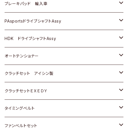
三菱
三菱
マツダ
ダイハツ
日産
日産
ホンダ
ＡＵＤＩ
ブレーキパッド 輸入車
スバル
スバル
三菱
マツダ
ダイハツ
ダイハツ
スズキ
ＢＥＮＺ
ＢＥＮＺ
PAsportsドライブシャフトAssy
ＢＥＮＺ
スバル
三菱
マツダ
マツダ
日産
ＢＭＷ
ＢＭＷ
トヨタ
HDK ドライブシャフトAssy
スバル
三菱
三菱
いすゞ
GOLF
ＷＡＧＥＮ
ホンダ
スズキ
オートテンショナー
スバル
スバル
ダイハツ
ＷＡＧＥＮ
ＶＯＬＶＯ
スズキ
ダイハツ
トヨタ
クラッチセット アイシン製
マツダ
アストロ（シボレー）
日産
日産
ホンダ
クラッチセットＥＸＥＤＹ
三菱
クライスラー
ダイハツ
ホンダ
スズキ
ホンダ
タイミングベルト
スバル
マツダ
マツダ
ダイハツ
スズキ
トヨタ
ファンベルトセット