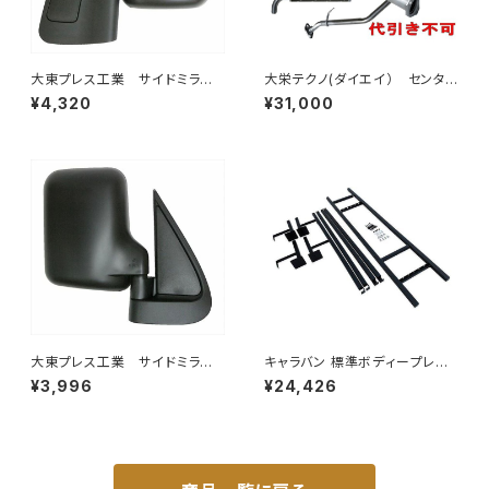
大東プレス工業 サイドミラー/
大栄テクノ(ダイエイ） センタ
バックミラースバル サンバー
ーパイプ 'MMT-6497CP キッ
¥4,320
¥31,000
左 99年～ DI-641
クス H59A 個人宅NG
大東プレス工業 サイドミラー/
キャラバン 標準ボディープレミ
バックミラー ダイハツ ハイ
アムＧＸ/ＧＸライダ～用ベッドキ
¥3,996
¥24,426
ゼット トラック 右 99年～
ットフレーム GZ100-1
DI-638