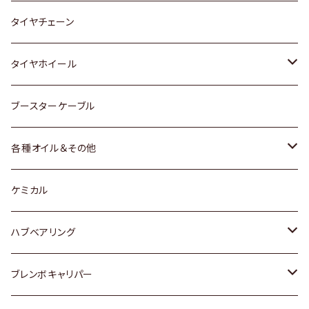
三菱
マツダ
いすゞ
日産
スズキ
スズキ
トヨタ
タイヤチェーン
マツダ
スバル
三菱
ダイハツ
ダイハツ
日産
日産
タイヤホイール
レクサス
スバル
マツダ
スバル
ダイハツ
ダイハツ
トヨタ
ブースターケーブル
三菱
マツダ
マツダ
ホンダ
各種オイル＆その他
スバル
スバル
スズキ
ディーデル洗浄添加剤
ケミカル
日産
ハブベアリング
ダイハツ
トヨタ
ブレンボキャリパー