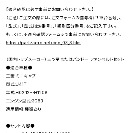
【適合確認は必ず事前にお問い合わせ下さい。】
（注意）ご注文の際には、注文フォームの備考欄に「車台番号」、
「型式」、「型式指定番号」、「類別区分番号」をご記入下さい。
もしくは、↓適合確認フォーム↓で事前にお問い合わせ下さい。
https://partzaero.net/con_03_3.htm
（国内トップメーカー）三ツ星またはバンドー ファンベルトセット
●適合車種●
三菱 ミニキャブ
型式:U41T
年式:H02.12～H11.08
エンジン型式:3G83
適用情報:種類あり
●セット内容●