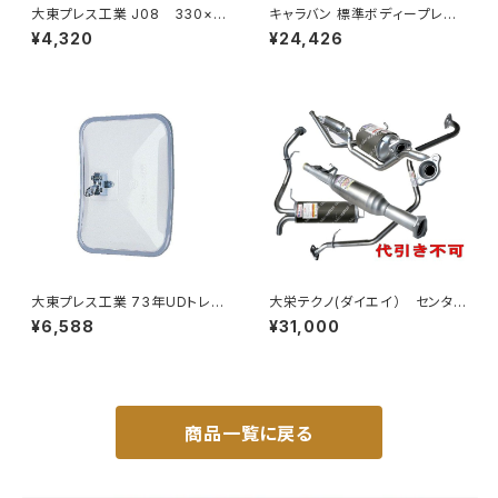
大東プレス工業 J08 330×1
キャラバン 標準ボディープレミ
70 サイドミラー/バックミラー
アムＧＸ/ＧＸライダ～用ベッドキ
¥4,320
¥24,426
L012 黒 DI-7B
ットフレーム GZ100-1
大東プレス工業 73年UDトレー
大栄テクノ(ダイエイ） センタ
ラーミラーL013 （P付） DI-52
ーパイプ 'MMT-6497CP キッ
¥6,588
¥31,000
クス H59A 個人宅NG
商品一覧に戻る