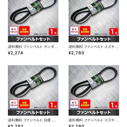
送料無料 ファンベルト ホンダ フ
送料無料 ファンベルト スズキ ス
ィット 型式GE6 H19.10～H25.
ペーシア 型式MK32S H25.03
¥2,274
¥2,780
09 （国内トップメーカー） 1本 H
～H30.02 （国内トップメーカ
AB-0003
ー） 1本 HAB-0004
送料無料 ファンベルト 日産 キ
送料無料 ファンベルト スズキ ワ
ューブ 型式Z12 H20.11～H24.
ゴンR 型式MH34S H24.09～
¥3,782
¥2,780