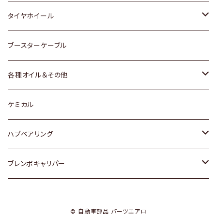
マツダ
スバル
三菱
ダイハツ
ダイハツ
日産
日産
タイヤホイール
レクサス
スバル
マツダ
スバル
ダイハツ
ダイハツ
トヨタ
ブースターケーブル
三菱
マツダ
マツダ
ホンダ
各種オイル＆その他
スバル
スバル
スズキ
ディーデル洗浄添加剤
ケミカル
日産
ハブベアリング
ダイハツ
トヨタ
ブレンボキャリパー
ホンダ
ホンダ
© 自動車部品 パーツエアロ