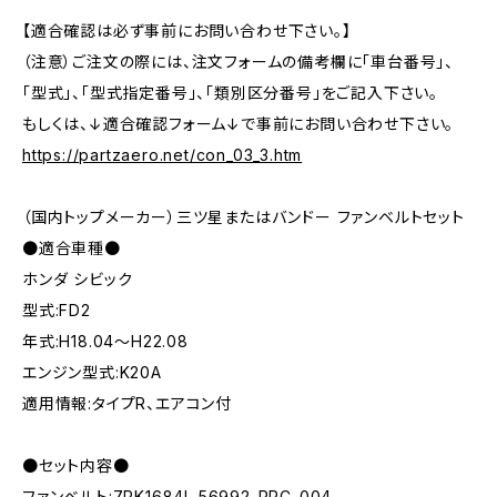
【適合確認は必ず事前にお問い合わせ下さい。】
（注意）ご注文の際には、注文フォームの備考欄に「車台番号」、
「型式」、「型式指定番号」、「類別区分番号」をご記入下さい。
もしくは、↓適合確認フォーム↓で事前にお問い合わせ下さい。
https://partzaero.net/con_03_3.htm
（国内トップメーカー）三ツ星またはバンドー ファンベルトセット
●適合車種●
ホンダ シビック
型式:FD2
年式:H18.04～H22.08
エンジン型式:K20A
適用情報:タイプR、エアコン付
●セット内容●
ファンベルト:7PK1684L 56992-RRC-004