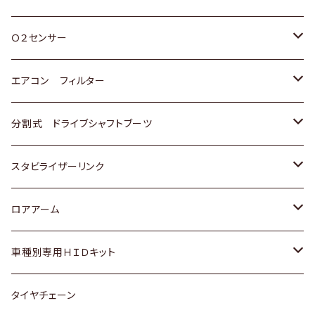
スバル
三菱
ダイハツ
ダイハツ
ホンダ
Ｏ２センサー
スバル
マツダ
三菱
スズキ
トヨタ
エアコン フィルター
三菱
スバル
日産
ホンダ
トヨタ
分割式 ドライブシャフトブーツ
スバル
いすゞ
スズキ
ホンダ
トヨタ
スタビライザーリンク
ダイハツ
日産
スズキ
ホンダ
トヨタ
ロアアーム
マツダ
ダイハツ
日産
スズキ
ホンダ
ホンダ
車種別専用ＨＩＤキット
三菱
マツダ
いすゞ
日産
スズキ
スズキ
トヨタ
タイヤチェーン