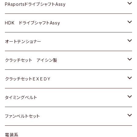
スバル
スバル
三菱
マツダ
ダイハツ
ダイハツ
スズキ
ＢＥＮＺ
ＢＥＮＺ
PAsportsドライブシャフトAssy
ＢＥＮＺ
スバル
三菱
マツダ
マツダ
日産
ＢＭＷ
ＢＭＷ
トヨタ
HDK ドライブシャフトAssy
スバル
三菱
三菱
いすゞ
GOLF
ＷＡＧＥＮ
ホンダ
スズキ
オートテンショナー
スバル
スバル
ダイハツ
ＷＡＧＥＮ
ＶＯＬＶＯ
スズキ
ダイハツ
トヨタ
クラッチセット アイシン製
マツダ
アストロ（シボレー）
日産
日産
ホンダ
クラッチセットＥＸＥＤＹ
三菱
クライスラー
ダイハツ
ホンダ
スズキ
ホンダ
タイミングベルト
スバル
マツダ
マツダ
ダイハツ
スズキ
トヨタ
ファンベルトセット
日野
三菱
マツダ
日産
スズキ
トヨタ
電装系