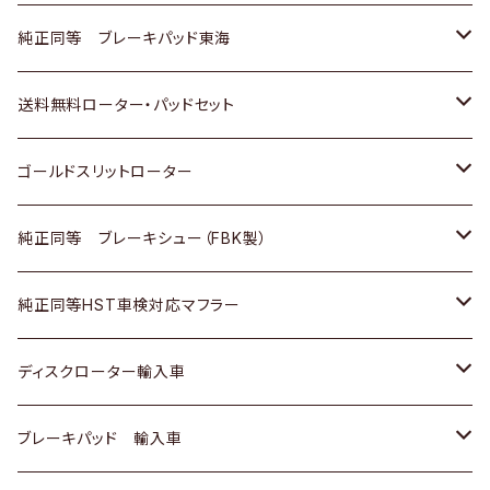
スバル
三菱
日野
マツダ
いすゞ
ダイハツ
スズキ
ホンダ
トヨタ
純正同等 ブレーキパッド東海
日野
日野
三菱ふそう
三菱
ダイハツ
マツダ
日産
スズキ
ホンダ
トヨタ
送料無料ローター・パッドセット
三菱ふそう
三菱ふそう
その他
スバル
マツダ
三菱
ダイハツ
日産
スズキ
ホンダ
トヨタ
ゴールドスリットローター
ＢＭＷ
三菱
マツダ
いすゞ
日産
日産
ホンダ
トヨタ
純正同等 ブレーキシュー（FBK製）
スバル
三菱
ダイハツ
ダイハツ
いすゞ
スズキ
ホンダ
ホンダ
純正同等HST車検対応マフラー
スバル
マツダ
マツダ
ダイハツ
日産
スズキ
スズキ
トヨタ
ディスクローター輸入車
三菱
三菱
マツダ
ダイハツ
日産
日産
ホンダ
ＡＵＤＩ
ブレーキパッド 輸入車