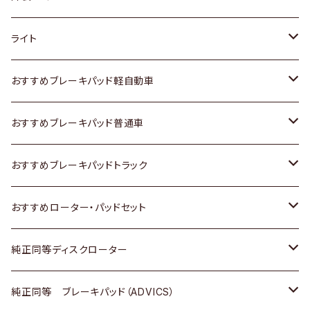
ホンダ
トヨタ
ライト
スズキ
ホンダ
トヨタ
おすすめブレーキパッド軽自動車
日産
スズキ
スズキ
トヨタ
おすすめブレーキパッド普通車
いすゞ
日産
日産
ホンダ
トヨタ
おすすめブレーキパッドトラック
ダイハツ
いすゞ
いすゞ
スズキ
ホンダ
トヨタ
おすすめローター・パッドセット
マツダ
ダイハツ
ダイハツ
日産
スズキ
日産
トヨタ
純正同等ディスクローター
三菱
マツダ
三菱
ダイハツ
日産
いすゞ
ホンダ
トヨタ
純正同等 ブレーキパッド（ADVICS）