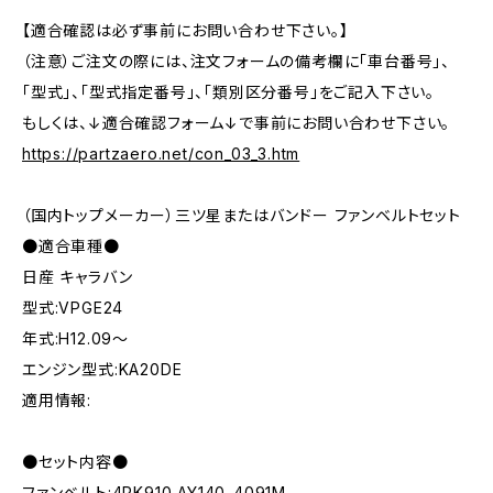
【適合確認は必ず事前にお問い合わせ下さい。】
（注意）ご注文の際には、注文フォームの備考欄に「車台番号」、
「型式」、「型式指定番号」、「類別区分番号」をご記入下さい。
もしくは、↓適合確認フォーム↓で事前にお問い合わせ下さい。
https://partzaero.net/con_03_3.htm
（国内トップメーカー）三ツ星またはバンドー ファンベルトセット
●適合車種●
日産 キャラバン
型式:VPGE24
年式:H12.09～
エンジン型式:KA20DE
適用情報:
●セット内容●
ファンベルト:4PK910 AY140-4091M