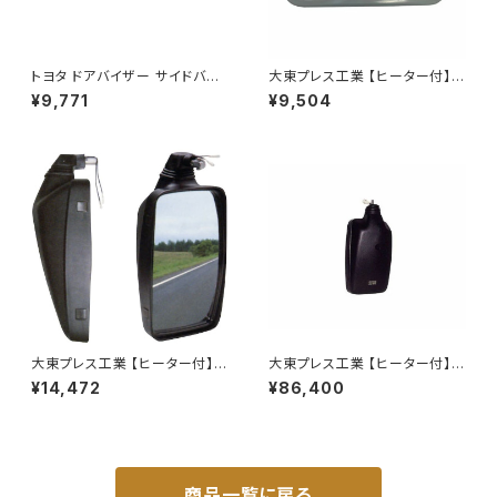
トヨタ ドアバイザー サイドバイ
大東プレス工業 【ヒーター付】サ
ザー タンク 900系 ルーミー 9
イドミラー/バックミラーJ08 DI
¥9,771
¥9,504
00系 M900A M910A サイドド
-7Z
ア 金具付き ZERO DS13
大東プレス工業 【ヒーター付】ハ
大東プレス工業 【ヒーター付】ハ
イウェイミラー ヒーター付 100
イウェイリモコンミラー DI-722
¥14,472
¥86,400
0R DI-5101CXY
1CXE
商品一覧に戻る