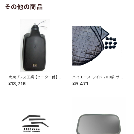
その他の商品
大東プレス工業 【ヒーター付】
ハイエース ワイド 200系 サン
ハイウェイミラー R1000 326×
シェード キャンピング 4層構造
¥13,716
¥9,471
206 リモコン無 ヒーター付 DI-
車中泊 遮光 断熱 暑さ対策 盗
6121CXY
難防止 目隠し 日よけ 10枚 JP-
TYD-HIACE-W-10P