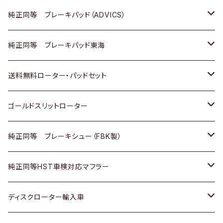
三菱
マツダ
三菱
ダイハツ
日産
いすゞ
ホンダ
トヨタ
純正同等 ブレーキパッド（ADVICS）
スバル
三菱
日野
マツダ
いすゞ
ダイハツ
スズキ
ホンダ
トヨタ
純正同等 ブレーキパッド東海
日野
日野
三菱ふそう
三菱
ダイハツ
マツダ
日産
スズキ
ホンダ
トヨタ
送料無料ローター・パッドセット
三菱ふそう
三菱ふそう
その他
スバル
マツダ
三菱
ダイハツ
日産
スズキ
ホンダ
トヨタ
ゴールドスリットローター
ＢＭＷ
三菱
マツダ
いすゞ
日産
日産
ホンダ
トヨタ
純正同等 ブレーキシュー（FBK製）
スバル
三菱
ダイハツ
ダイハツ
いすゞ
スズキ
ホンダ
ホンダ
純正同等HST車検対応マフラー
スバル
マツダ
マツダ
ダイハツ
日産
スズキ
スズキ
トヨタ
ディスクローター輸入車