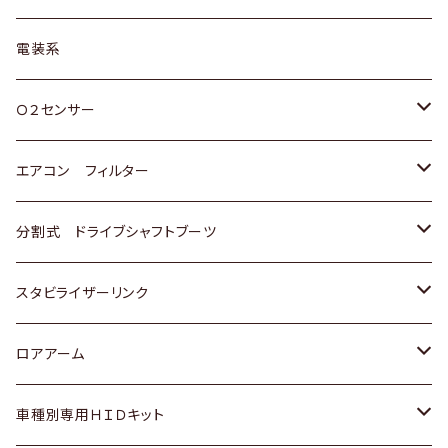
日野
三菱
マツダ
日産
スズキ
トヨタ
電装系
スバル
三菱
ダイハツ
ダイハツ
ホンダ
Ｏ２センサー
スバル
マツダ
三菱
スズキ
トヨタ
エアコン フィルター
三菱
スバル
日産
ホンダ
トヨタ
分割式 ドライブシャフトブーツ
スバル
いすゞ
スズキ
ホンダ
トヨタ
スタビライザーリンク
ダイハツ
日産
スズキ
ホンダ
トヨタ
ロアアーム
マツダ
ダイハツ
日産
スズキ
ホンダ
ホンダ
車種別専用ＨＩＤキット