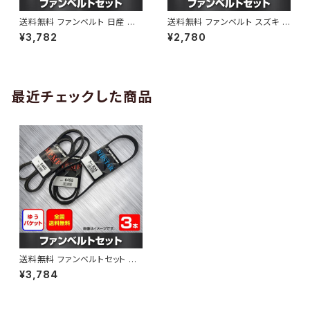
送料無料 ファンベルト 日産 キ
送料無料 ファンベルト スズキ ワ
ューブ 型式Z12 H20.11～H24.
ゴンR 型式MH34S H24.09～
¥3,782
¥2,780
10 （国内トップメーカー） 1本 H
H29.02 （国内トップメーカー）
AB-0005
1本 HAB-0006
最近チェックした商品
送料無料 ファンベルトセット 日
産 キャラバン 型式VPGE24 H1
¥3,784
2.09～ （国内トップメーカー） 3
本セット HAB-0094