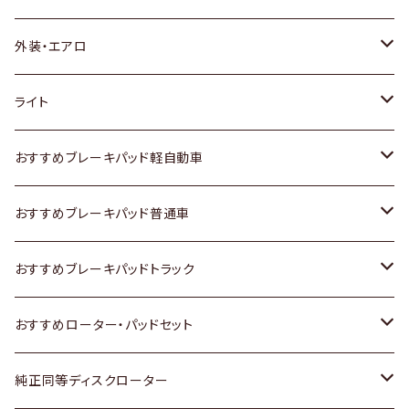
トヨタ
外装・エアロ
ホンダ
トヨタ
ライト
スズキ
ホンダ
トヨタ
おすすめブレーキパッド軽自動車
日産
スズキ
スズキ
トヨタ
おすすめブレーキパッド普通車
いすゞ
日産
日産
ホンダ
トヨタ
おすすめブレーキパッドトラック
ダイハツ
いすゞ
いすゞ
スズキ
ホンダ
トヨタ
おすすめローター・パッドセット
マツダ
ダイハツ
ダイハツ
日産
スズキ
日産
トヨタ
純正同等ディスクローター