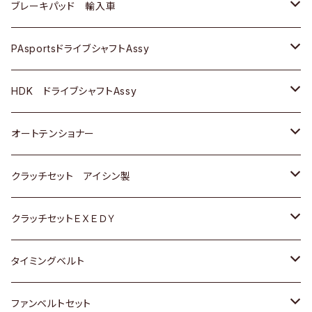
三菱
三菱
マツダ
ダイハツ
日産
日産
ホンダ
ＡＵＤＩ
ブレーキパッド 輸入車
スバル
スバル
三菱
マツダ
ダイハツ
ダイハツ
スズキ
ＢＥＮＺ
ＢＥＮＺ
PAsportsドライブシャフトAssy
ＢＥＮＺ
スバル
三菱
マツダ
マツダ
日産
ＢＭＷ
ＢＭＷ
トヨタ
HDK ドライブシャフトAssy
スバル
三菱
三菱
いすゞ
GOLF
ＷＡＧＥＮ
ホンダ
スズキ
オートテンショナー
スバル
スバル
ダイハツ
ＷＡＧＥＮ
ＶＯＬＶＯ
スズキ
ダイハツ
トヨタ
クラッチセット アイシン製
マツダ
アストロ（シボレー）
日産
日産
ホンダ
クラッチセットＥＸＥＤＹ
三菱
クライスラー
ダイハツ
ホンダ
スズキ
ホンダ
タイミングベルト
スバル
マツダ
マツダ
ダイハツ
スズキ
トヨタ
ファンベルトセット