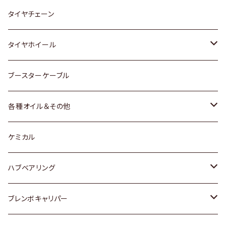
三菱
マツダ
いすゞ
日産
スズキ
スズキ
トヨタ
タイヤチェーン
マツダ
スバル
三菱
ダイハツ
ダイハツ
日産
日産
タイヤホイール
レクサス
スバル
マツダ
スバル
ダイハツ
ダイハツ
トヨタ
ブースターケーブル
三菱
マツダ
マツダ
ホンダ
各種オイル＆その他
スバル
スバル
スズキ
ディーデル洗浄添加剤
ケミカル
日産
ハブベアリング
ダイハツ
トヨタ
ブレンボキャリパー