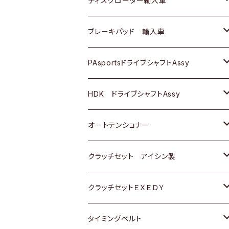
ディスクローター輸入車
三菱
三菱
マツダ
ダイハツ
日産
日産
ホンダ
ＡＵＤＩ
ブレーキパッド 輸入車
スバル
スバル
三菱
マツダ
ダイハツ
ダイハツ
スズキ
ＢＥＮＺ
ＢＥＮＺ
PAsportsドライブシャフトAssy
ＢＥＮＺ
スバル
三菱
マツダ
マツダ
日産
ＢＭＷ
ＢＭＷ
トヨタ
HDK ドライブシャフトAssy
スバル
三菱
三菱
いすゞ
GOLF
ＷＡＧＥＮ
ホンダ
スズキ
オートテンショナー
スバル
スバル
ダイハツ
ＷＡＧＥＮ
ＶＯＬＶＯ
スズキ
ダイハツ
トヨタ
クラッチセット アイシン製
マツダ
アストロ（シボレー）
日産
日産
ホンダ
クラッチセットＥＸＥＤＹ
三菱
クライスラー
ダイハツ
ホンダ
スズキ
ホンダ
タイミングベルト