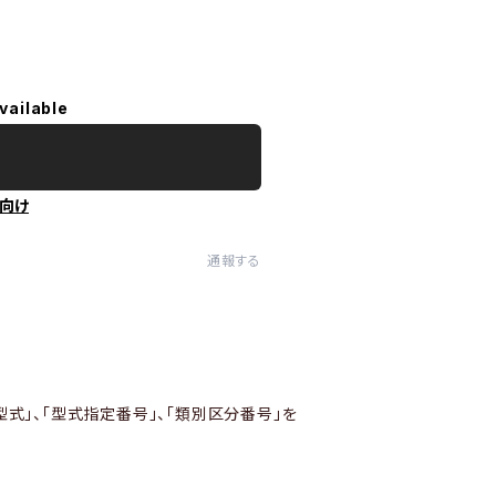
vailable
向け
通報する
型式」、「型式指定番号」、「類別区分番号」を