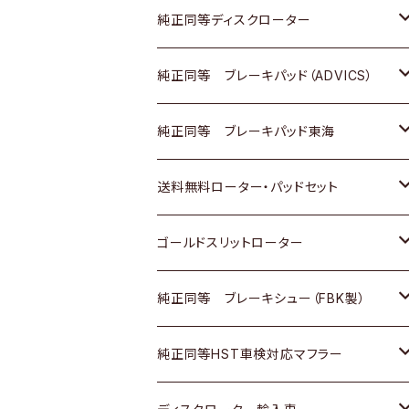
マツダ
ダイハツ
ダイハツ
日産
スズキ
日産
トヨタ
純正同等ディスクローター
三菱
マツダ
三菱
ダイハツ
日産
いすゞ
ホンダ
トヨタ
純正同等 ブレーキパッド（ADVICS）
スバル
三菱
日野
マツダ
いすゞ
ダイハツ
スズキ
ホンダ
トヨタ
純正同等 ブレーキパッド東海
日野
日野
三菱ふそう
三菱
ダイハツ
マツダ
日産
スズキ
ホンダ
トヨタ
送料無料ローター・パッドセット
三菱ふそう
三菱ふそう
その他
スバル
マツダ
三菱
ダイハツ
日産
スズキ
ホンダ
トヨタ
ゴールドスリットローター
ＢＭＷ
三菱
マツダ
いすゞ
日産
日産
ホンダ
トヨタ
純正同等 ブレーキシュー（FBK製）
スバル
三菱
ダイハツ
ダイハツ
いすゞ
スズキ
ホンダ
ホンダ
純正同等HST車検対応マフラー
スバル
マツダ
マツダ
ダイハツ
日産
スズキ
スズキ
トヨタ