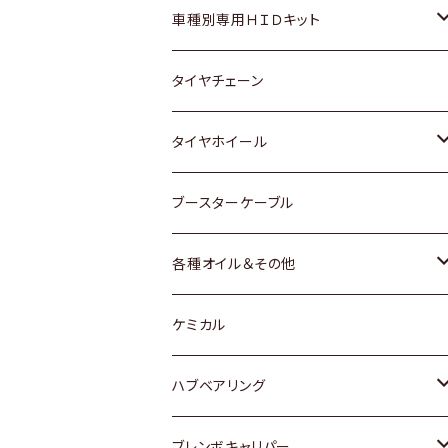
マツダ
ダイハツ
日産
スズキ
ホンダ
ホンダ
車種別専用ＨＩＤキット
三菱
マツダ
いすゞ
日産
スズキ
スズキ
トヨタ
タイヤチェーン
マツダ
スバル
三菱
ダイハツ
ダイハツ
日産
日産
タイヤホイール
レクサス
スバル
マツダ
スバル
ダイハツ
ダイハツ
トヨタ
ブースターケーブル
三菱
マツダ
マツダ
ホンダ
各種オイル＆その他
スバル
スバル
スズキ
ディーデル洗浄添加剤
ケミカル
日産
ハブベアリング
ダイハツ
トヨタ
ブレンボキャリパー