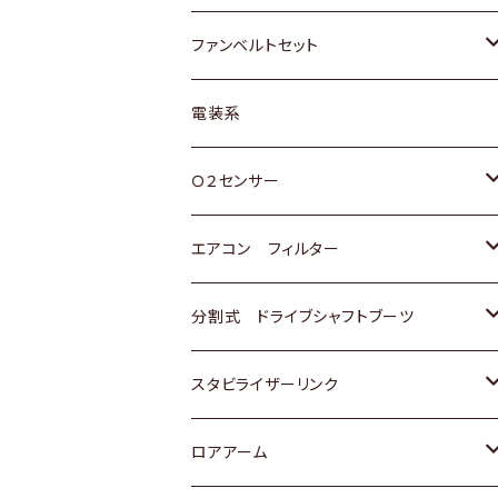
スバル
マツダ
マツダ
ダイハツ
スズキ
トヨタ
ファンベルトセット
日野
三菱
マツダ
日産
スズキ
トヨタ
電装系
スバル
三菱
ダイハツ
ダイハツ
ホンダ
Ｏ２センサー
スバル
マツダ
三菱
スズキ
トヨタ
エアコン フィルター
三菱
スバル
日産
ホンダ
トヨタ
分割式 ドライブシャフトブーツ
スバル
いすゞ
スズキ
ホンダ
トヨタ
スタビライザーリンク
ダイハツ
日産
スズキ
ホンダ
トヨタ
ロアアーム