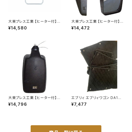
大東プレス工業 【ヒーター付】
大東プレス工業 【ヒーター付】ハ
サイドミラー/バックミラー トレ
イウェイミラー ヒーター付 100
¥14,580
¥14,472
ーラー ヒーター付 DI-58Z
0R DI-5101CXY
大東プレス工業 【ヒーター付】ハ
エブリィ エブリィワゴン DA17V
イウェイミラー ヒーター付 80
DA17W サンシェード エブリー
¥14,796
¥7,477
0Rトラック用 DI-6021CXY
マルチサンシェード 車種専用 8
枚set カーテン 遮光 車中泊 JP
-TYD-DA17