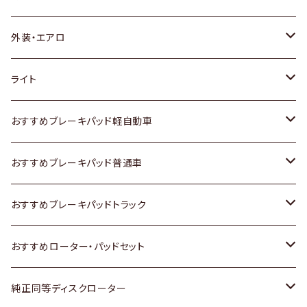
トヨタ
外装・エアロ
ホンダ
トヨタ
ライト
スズキ
ホンダ
トヨタ
おすすめブレーキパッド軽自動車
日産
スズキ
スズキ
トヨタ
おすすめブレーキパッド普通車
いすゞ
日産
日産
ホンダ
トヨタ
おすすめブレーキパッドトラック
ダイハツ
いすゞ
いすゞ
スズキ
ホンダ
トヨタ
おすすめローター・パッドセット
マツダ
ダイハツ
ダイハツ
日産
スズキ
日産
トヨタ
純正同等ディスクローター