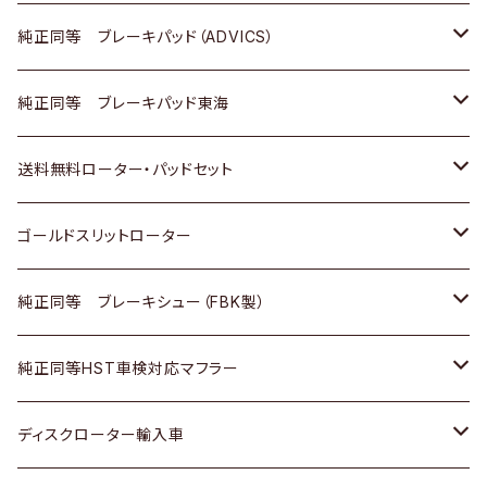
三菱
マツダ
三菱
ダイハツ
日産
いすゞ
ホンダ
トヨタ
純正同等 ブレーキパッド（ADVICS）
スバル
三菱
日野
マツダ
いすゞ
ダイハツ
スズキ
ホンダ
トヨタ
純正同等 ブレーキパッド東海
日野
日野
三菱ふそう
三菱
ダイハツ
マツダ
日産
スズキ
ホンダ
トヨタ
送料無料ローター・パッドセット
三菱ふそう
三菱ふそう
その他
スバル
マツダ
三菱
ダイハツ
日産
スズキ
ホンダ
トヨタ
ゴールドスリットローター
ＢＭＷ
三菱
マツダ
いすゞ
日産
日産
ホンダ
トヨタ
純正同等 ブレーキシュー（FBK製）
スバル
三菱
ダイハツ
ダイハツ
いすゞ
スズキ
ホンダ
ホンダ
純正同等HST車検対応マフラー
スバル
マツダ
マツダ
ダイハツ
日産
スズキ
スズキ
トヨタ
ディスクローター輸入車