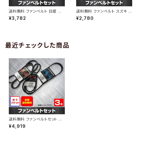
送料無料 ファンベルト 日産 キ
送料無料 ファンベルト スズキ ワ
ューブ 型式Z12 H20.11～H24.
ゴンR 型式MH34S H24.09～
¥3,782
¥2,780
10 （国内トップメーカー） 1本 H
H29.02 （国内トップメーカー）
AB-0005
1本 HAB-0006
最近チェックした商品
送料無料 ファンベルトセット 日
産 クリッパー 型式U72T H22.1
¥4,919
0～H24.11 （国内トップメーカ
ー） 3本セット HAB-0072