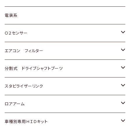
日野
三菱
マツダ
日産
スズキ
トヨタ
電装系
スバル
三菱
ダイハツ
ダイハツ
ホンダ
Ｏ２センサー
スバル
マツダ
三菱
スズキ
トヨタ
エアコン フィルター
三菱
スバル
日産
ホンダ
トヨタ
分割式 ドライブシャフトブーツ
スバル
いすゞ
スズキ
ホンダ
トヨタ
スタビライザーリンク
ダイハツ
日産
スズキ
ホンダ
トヨタ
ロアアーム
マツダ
ダイハツ
日産
スズキ
ホンダ
ホンダ
車種別専用ＨＩＤキット