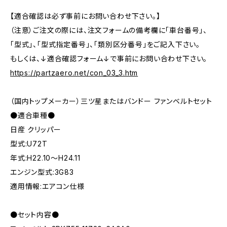
【適合確認は必ず事前にお問い合わせ下さい。】
（注意）ご注文の際には、注文フォームの備考欄に「車台番号」、
「型式」、「型式指定番号」、「類別区分番号」をご記入下さい。
もしくは、↓適合確認フォーム↓で事前にお問い合わせ下さい。
https://partzaero.net/con_03_3.htm
（国内トップメーカー）三ツ星またはバンドー ファンベルトセット
●適合車種●
日産 クリッパー
型式:U72T
年式:H22.10～H24.11
エンジン型式:3G83
適用情報:エアコン仕様
●セット内容●