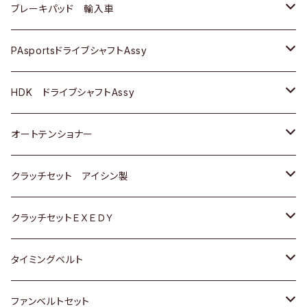
三菱
三菱
マツダ
ダイハツ
日産
日産
ホンダ
ＡＵＤＩ
ブレーキパッド 輸入車
スバル
スバル
三菱
マツダ
ダイハツ
ダイハツ
スズキ
ＢＥＮＺ
ＢＥＮＺ
PAsportsドライブシャフトAssy
ＢＥＮＺ
スバル
三菱
マツダ
マツダ
日産
ＢＭＷ
ＢＭＷ
トヨタ
HDK ドライブシャフトAssy
スバル
三菱
三菱
いすゞ
GOLF
ＷＡＧＥＮ
ホンダ
スズキ
オートテンショナー
スバル
スバル
ダイハツ
ＷＡＧＥＮ
ＶＯＬＶＯ
スズキ
ダイハツ
トヨタ
クラッチセット アイシン製
マツダ
アストロ（シボレー）
日産
日産
ホンダ
クラッチセットＥＸＥＤＹ
三菱
クライスラー
ダイハツ
ホンダ
スズキ
ホンダ
タイミングベルト
スバル
マツダ
マツダ
ダイハツ
スズキ
トヨタ
ファンベルトセット