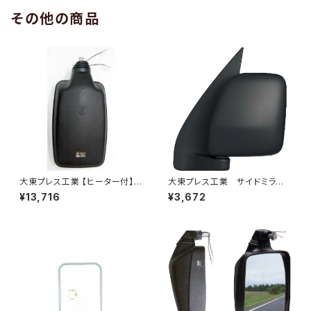
その他の商品
大東プレス工業 【ヒーター付】
大東プレス工業 サイドミラー/
ハイウェイミラー R1000 326×
バックミラーダイハツ ハイゼッ
¥13,716
¥3,672
206 リモコン無 ヒーター付 DI-
トカーゴ 左 06年～ DI-64
6121CXY
9