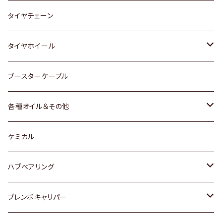
三菱
マツダ
いすゞ
日産
スズキ
スズキ
トヨタ
タイヤチェーン
マツダ
スバル
三菱
ダイハツ
ダイハツ
日産
日産
タイヤホイール
レクサス
スバル
マツダ
スバル
ダイハツ
ダイハツ
トヨタ
ブースターケーブル
三菱
マツダ
マツダ
ホンダ
各種オイル＆その他
スバル
スバル
スズキ
ディーデル洗浄添加剤
ケミカル
日産
ハブベアリング
ダイハツ
トヨタ
ブレンボキャリパー