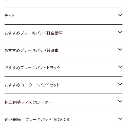
ホンダ
トヨタ
ライト
スズキ
ホンダ
トヨタ
おすすめブレーキパッド軽自動車
日産
スズキ
スズキ
トヨタ
おすすめブレーキパッド普通車
いすゞ
日産
日産
ホンダ
トヨタ
おすすめブレーキパッドトラック
ダイハツ
いすゞ
いすゞ
スズキ
ホンダ
トヨタ
おすすめローター・パッドセット
マツダ
ダイハツ
ダイハツ
日産
スズキ
日産
トヨタ
純正同等ディスクローター
三菱
マツダ
三菱
ダイハツ
日産
いすゞ
ホンダ
トヨタ
純正同等 ブレーキパッド（ADVICS）