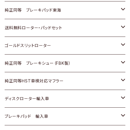
スバル
三菱
日野
マツダ
いすゞ
ダイハツ
スズキ
ホンダ
トヨタ
純正同等 ブレーキパッド東海
日野
日野
三菱ふそう
三菱
ダイハツ
マツダ
日産
スズキ
ホンダ
トヨタ
送料無料ローター・パッドセット
三菱ふそう
三菱ふそう
その他
スバル
マツダ
三菱
ダイハツ
日産
スズキ
ホンダ
トヨタ
ゴールドスリットローター
ＢＭＷ
三菱
マツダ
いすゞ
日産
日産
ホンダ
トヨタ
純正同等 ブレーキシュー（FBK製）
スバル
三菱
ダイハツ
ダイハツ
いすゞ
スズキ
ホンダ
ホンダ
純正同等HST車検対応マフラー
スバル
マツダ
マツダ
ダイハツ
日産
スズキ
スズキ
トヨタ
ディスクローター輸入車
三菱
三菱
マツダ
ダイハツ
日産
日産
ホンダ
ＡＵＤＩ
ブレーキパッド 輸入車