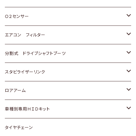
スバル
三菱
ダイハツ
ダイハツ
ホンダ
Ｏ２センサー
スバル
マツダ
三菱
スズキ
トヨタ
エアコン フィルター
三菱
スバル
日産
ホンダ
トヨタ
分割式 ドライブシャフトブーツ
スバル
いすゞ
スズキ
ホンダ
トヨタ
スタビライザーリンク
ダイハツ
日産
スズキ
ホンダ
トヨタ
ロアアーム
マツダ
ダイハツ
日産
スズキ
ホンダ
ホンダ
車種別専用ＨＩＤキット
三菱
マツダ
いすゞ
日産
スズキ
スズキ
トヨタ
タイヤチェーン