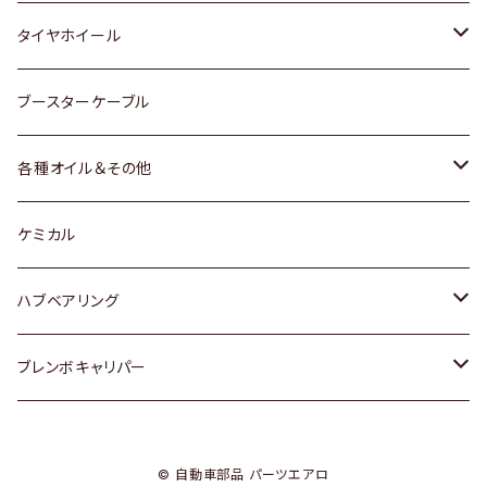
マツダ
スバル
三菱
ダイハツ
ダイハツ
日産
日産
タイヤホイール
レクサス
スバル
マツダ
スバル
ダイハツ
ダイハツ
トヨタ
ブースターケーブル
三菱
マツダ
マツダ
ホンダ
各種オイル＆その他
スバル
スバル
スズキ
ディーデル洗浄添加剤
ケミカル
日産
ハブベアリング
ダイハツ
トヨタ
ブレンボキャリパー
ホンダ
ホンダ
© 自動車部品 パーツエアロ