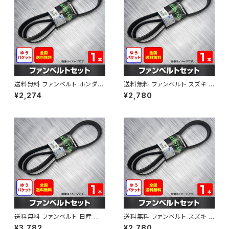
送料無料 ファンベルト ホンダ フ
送料無料 ファンベルト スズキ ス
ィット 型式GE6 H19.10～H25.
ペーシア 型式MK32S H25.03
¥2,274
¥2,780
09 （国内トップメーカー） 1本 H
～H30.02 （国内トップメーカ
AB-0003
ー） 1本 HAB-0004
送料無料 ファンベルト 日産 キ
送料無料 ファンベルト スズキ ワ
ューブ 型式Z12 H20.11～H24.
ゴンR 型式MH34S H24.09～
¥3,782
¥2,780