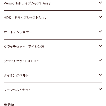
スバル
スバル
三菱
マツダ
ダイハツ
ダイハツ
スズキ
ＢＥＮＺ
ＢＥＮＺ
PAsportsドライブシャフトAssy
ＢＥＮＺ
スバル
三菱
マツダ
マツダ
日産
ＢＭＷ
ＢＭＷ
トヨタ
HDK ドライブシャフトAssy
スバル
三菱
三菱
いすゞ
GOLF
ＷＡＧＥＮ
ホンダ
スズキ
オートテンショナー
スバル
スバル
ダイハツ
ＷＡＧＥＮ
ＶＯＬＶＯ
スズキ
ダイハツ
トヨタ
クラッチセット アイシン製
マツダ
アストロ（シボレー）
日産
日産
ホンダ
クラッチセットＥＸＥＤＹ
三菱
クライスラー
ダイハツ
ホンダ
スズキ
ホンダ
タイミングベルト
スバル
マツダ
マツダ
ダイハツ
スズキ
トヨタ
ファンベルトセット
日野
三菱
マツダ
日産
スズキ
トヨタ
電装系