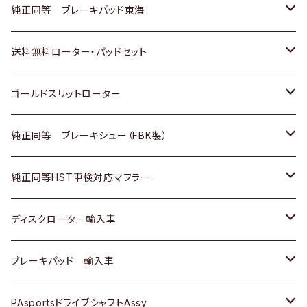
スバル
三菱
日野
マツダ
いすゞ
ダイハツ
スズキ
ホンダ
トヨタ
純正同等 ブレーキパッド東海
日野
日野
三菱ふそう
三菱
ダイハツ
マツダ
日産
スズキ
ホンダ
トヨタ
送料無料ローター・パッドセット
三菱ふそう
三菱ふそう
その他
スバル
マツダ
三菱
ダイハツ
日産
スズキ
ホンダ
トヨタ
ゴールドスリットローター
ＢＭＷ
三菱
マツダ
いすゞ
日産
日産
ホンダ
トヨタ
純正同等 ブレーキシュー（FBK製）
スバル
三菱
ダイハツ
ダイハツ
いすゞ
スズキ
ホンダ
ホンダ
純正同等HST車検対応マフラー
スバル
マツダ
マツダ
ダイハツ
日産
スズキ
スズキ
トヨタ
ディスクローター輸入車
三菱
三菱
マツダ
ダイハツ
日産
日産
ホンダ
ＡＵＤＩ
ブレーキパッド 輸入車
スバル
スバル
三菱
マツダ
ダイハツ
ダイハツ
スズキ
ＢＥＮＺ
ＢＥＮＺ
PAsportsドライブシャフトAssy