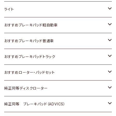
ホンダ
トヨタ
ライト
スズキ
ホンダ
トヨタ
おすすめブレーキパッド軽自動車
日産
スズキ
スズキ
トヨタ
おすすめブレーキパッド普通車
いすゞ
日産
日産
ホンダ
トヨタ
おすすめブレーキパッドトラック
ダイハツ
いすゞ
いすゞ
スズキ
ホンダ
トヨタ
おすすめローター・パッドセット
マツダ
ダイハツ
ダイハツ
日産
スズキ
日産
トヨタ
純正同等ディスクローター
三菱
マツダ
三菱
ダイハツ
日産
いすゞ
ホンダ
トヨタ
純正同等 ブレーキパッド（ADVICS）