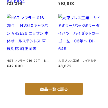
ックル 付き ヒッチ メンバー ボ
ハイウェイミラー リモコン+ヒー
¥33,399
¥92,880
ールマウント ヒッチマウント トレ
ター付 DI-6121CXE
ーラー 牽引 SP 1000kg S-GL
DX JP-SY-FB04
HST マフラー 016-29T NV
大東プレス工業 サイドミラー/
350キャラバン VR2E26 ニッサ
バックミラーダイハツ ハイゼッ
¥32,000
¥3,672
ン 本体オールステンレス 車検
トカーゴ 左 06年～ DI-64
対応 純正同等
9
商品一覧に戻る