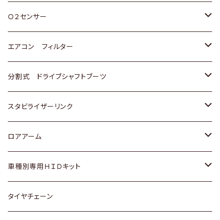
スバル
三菱
ダイハツ
ダイハツ
ホンダ
Ｏ２センサー
スバル
マツダ
三菱
スズキ
トヨタ
エアコン フィルター
三菱
スバル
日産
ホンダ
トヨタ
分割式 ドライブシャフトブーツ
スバル
いすゞ
スズキ
ホンダ
トヨタ
スタビライザーリンク
ダイハツ
日産
スズキ
ホンダ
トヨタ
ロアアーム
マツダ
ダイハツ
日産
スズキ
ホンダ
ホンダ
車種別専用ＨＩＤキット
三菱
マツダ
いすゞ
日産
スズキ
スズキ
トヨタ
タイヤチェーン