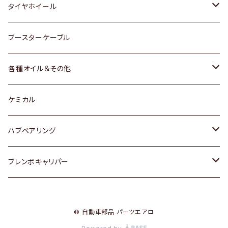
マツダ
スバル
三菱
ダイハツ
ダイハツ
日産
日産
タイヤホイール
レクサス
スバル
マツダ
スバル
ダイハツ
ダイハツ
トヨタ
ブースターケーブル
三菱
マツダ
マツダ
ホンダ
各種オイル＆その他
スバル
スバル
スズキ
ディーデル洗浄添加剤
ケミカル
日産
ハブベアリング
ダイハツ
トヨタ
ブレンボキャリパー
ホンダ
ホンダ
© 自動車部品 パーツエアロ
スズキ
日産