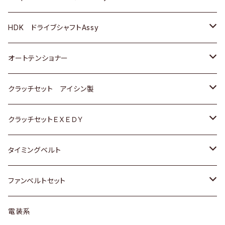
ＢＥＮＺ
スバル
三菱
マツダ
マツダ
日産
ＢＭＷ
ＢＭＷ
トヨタ
HDK ドライブシャフトAssy
スバル
三菱
三菱
いすゞ
GOLF
ＷＡＧＥＮ
ホンダ
スズキ
オートテンショナー
スバル
スバル
ダイハツ
ＷＡＧＥＮ
ＶＯＬＶＯ
スズキ
ダイハツ
トヨタ
クラッチセット アイシン製
マツダ
アストロ（シボレー）
日産
日産
ホンダ
クラッチセットＥＸＥＤＹ
三菱
クライスラー
ダイハツ
ホンダ
スズキ
ホンダ
タイミングベルト
スバル
マツダ
マツダ
ダイハツ
スズキ
トヨタ
ファンベルトセット
日野
三菱
マツダ
日産
スズキ
トヨタ
電装系