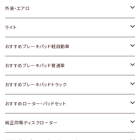
トヨタ
外装・エアロ
ホンダ
トヨタ
ライト
スズキ
ホンダ
トヨタ
おすすめブレーキパッド軽自動車
日産
スズキ
スズキ
トヨタ
おすすめブレーキパッド普通車
いすゞ
日産
日産
ホンダ
トヨタ
おすすめブレーキパッドトラック
ダイハツ
いすゞ
いすゞ
スズキ
ホンダ
トヨタ
おすすめローター・パッドセット
マツダ
ダイハツ
ダイハツ
日産
スズキ
日産
トヨタ
純正同等ディスクローター