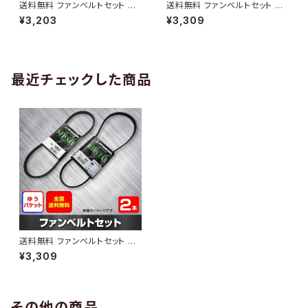
送料無料 ファンベルトセット マ
送料無料 ファンベルトセット マ
ツダ ボンゴブローニィ 型式SK5
ツダ ファミリアS-ワゴン 型式B
¥3,203
¥3,309
HV H11.06～H16.11 （国内トッ
J5W H10.04～H12.10 （国内ト
プメーカー） 2本セット HAB-12
ップメーカー） 2本セット HAB-1
93
294
最近チェックした商品
送料無料 ファンベルトセット マ
ツダ ロードスター 型式NB6C
¥3,309
H09.12～H12.06 （国内トップ
メーカー） 2本セット HAB-129
5
その他の商品