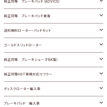
三菱
マツダ
三菱
ダイハツ
日産
いすゞ
ホンダ
トヨタ
純正同等 ブレーキパッド（ADVICS）
スバル
三菱
日野
マツダ
いすゞ
ダイハツ
スズキ
ホンダ
トヨタ
純正同等 ブレーキパッド東海
日野
日野
三菱ふそう
三菱
ダイハツ
マツダ
日産
スズキ
ホンダ
トヨタ
送料無料ローター・パッドセット
三菱ふそう
三菱ふそう
その他
スバル
マツダ
三菱
ダイハツ
日産
スズキ
ホンダ
トヨタ
ゴールドスリットローター
ＢＭＷ
三菱
マツダ
いすゞ
日産
日産
ホンダ
トヨタ
純正同等 ブレーキシュー（FBK製）
スバル
三菱
ダイハツ
ダイハツ
いすゞ
スズキ
ホンダ
ホンダ
純正同等HST車検対応マフラー
スバル
マツダ
マツダ
ダイハツ
日産
スズキ
スズキ
トヨタ
ディスクローター輸入車
三菱
三菱
マツダ
ダイハツ
日産
日産
ホンダ
ＡＵＤＩ
ブレーキパッド 輸入車