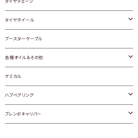
三菱
マツダ
いすゞ
日産
スズキ
スズキ
トヨタ
タイヤチェーン
マツダ
スバル
三菱
ダイハツ
ダイハツ
日産
日産
タイヤホイール
レクサス
スバル
マツダ
スバル
ダイハツ
ダイハツ
トヨタ
ブースターケーブル
三菱
マツダ
マツダ
ホンダ
各種オイル＆その他
スバル
スバル
スズキ
ディーデル洗浄添加剤
ケミカル
日産
ハブベアリング
ダイハツ
トヨタ
ブレンボキャリパー
ホンダ
ホンダ