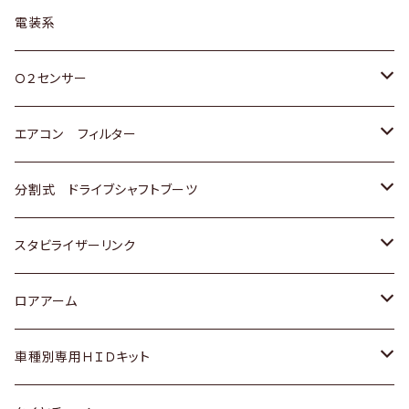
日野
三菱
マツダ
日産
スズキ
トヨタ
電装系
スバル
三菱
ダイハツ
ダイハツ
ホンダ
Ｏ２センサー
スバル
マツダ
三菱
スズキ
トヨタ
エアコン フィルター
三菱
スバル
日産
ホンダ
トヨタ
分割式 ドライブシャフトブーツ
スバル
いすゞ
スズキ
ホンダ
トヨタ
スタビライザーリンク
ダイハツ
日産
スズキ
ホンダ
トヨタ
ロアアーム
マツダ
ダイハツ
日産
スズキ
ホンダ
ホンダ
車種別専用ＨＩＤキット