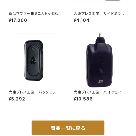
新品マフラー■ミニカトッポBJ
大東プレス工業 サイドミラー/
H42A H42V H47A H47V純
バックミラダイハツ ハイゼッ
¥17,000
¥4,104
正同等/車検対応 065-75
ト 右 99年～ DI-646
大東プレス工業 バックミラーH
大東プレス工業 ハイウェイミ
400 ｺﾊﾞﾝ L005 黒 J08
ラー 800Rヒーター無 トラッ
¥5,292
¥10,586
330×170 DI-8B
ク用 トラック DI-6021AXY
商品一覧に戻る