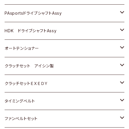
スバル
スバル
三菱
マツダ
ダイハツ
ダイハツ
スズキ
ＢＥＮＺ
ＢＥＮＺ
PAsportsドライブシャフトAssy
ＢＥＮＺ
スバル
三菱
マツダ
マツダ
日産
ＢＭＷ
ＢＭＷ
トヨタ
HDK ドライブシャフトAssy
スバル
三菱
三菱
いすゞ
GOLF
ＷＡＧＥＮ
ホンダ
スズキ
オートテンショナー
スバル
スバル
ダイハツ
ＷＡＧＥＮ
ＶＯＬＶＯ
スズキ
ダイハツ
トヨタ
クラッチセット アイシン製
マツダ
アストロ（シボレー）
日産
日産
ホンダ
クラッチセットＥＸＥＤＹ
三菱
クライスラー
ダイハツ
ホンダ
スズキ
ホンダ
タイミングベルト
スバル
マツダ
マツダ
ダイハツ
スズキ
トヨタ
ファンベルトセット