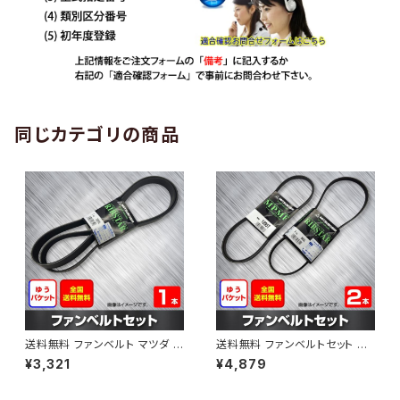
同じカテゴリの商品
送料無料 ファンベルト マツダ C
送料無料 ファンベルトセット マ
X-3 型式DK5AW H28.10～H
ツダ カペラ 型式GF8P H11.09
¥3,321
¥4,879
30.05 （国内トップメーカー） 1
～H14.03 （国内トップメーカ
本 HAB-1199
ー） 2本セット HAB-1205