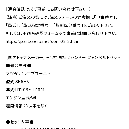
【適合確認は必ず事前にお問い合わせ下さい。】
（注意）ご注文の際には、注文フォームの備考欄に「車台番号」、
「型式」、「型式指定番号」、「類別区分番号」をご記入下さい。
もしくは、↓適合確認フォーム↓で事前にお問い合わせ下さい。
https://partzaero.net/con_03_3.htm
（国内トップメーカー）三ツ星またはバンドー ファンベルトセット
●適合車種●
マツダ ボンゴブローニィ
型式:SK5HV
年式:H11.06～H16.11
エンジン型式:WL
適用情報:冷凍車を除く
●セット内容●