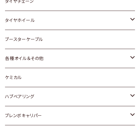
三菱
マツダ
いすゞ
日産
スズキ
スズキ
トヨタ
タイヤチェーン
マツダ
スバル
三菱
ダイハツ
ダイハツ
日産
日産
タイヤホイール
レクサス
スバル
マツダ
スバル
ダイハツ
ダイハツ
トヨタ
ブースターケーブル
三菱
マツダ
マツダ
ホンダ
各種オイル＆その他
スバル
スバル
スズキ
ディーデル洗浄添加剤
ケミカル
日産
ハブベアリング
ダイハツ
トヨタ
ブレンボキャリパー
ホンダ
ホンダ