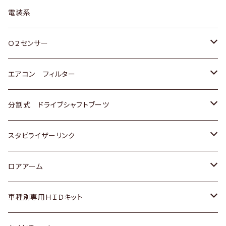
日野
三菱
マツダ
日産
スズキ
トヨタ
電装系
スバル
三菱
ダイハツ
ダイハツ
ホンダ
Ｏ２センサー
スバル
マツダ
三菱
スズキ
トヨタ
エアコン フィルター
三菱
スバル
日産
ホンダ
トヨタ
分割式 ドライブシャフトブーツ
スバル
いすゞ
スズキ
ホンダ
トヨタ
スタビライザーリンク
ダイハツ
日産
スズキ
ホンダ
トヨタ
ロアアーム
マツダ
ダイハツ
日産
スズキ
ホンダ
ホンダ
車種別専用ＨＩＤキット