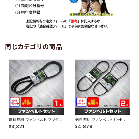
同じカテゴリの商品
送料無料 ファンベルト マツダ C
送料無料 ファンベルトセット マ
X-3 型式DK5AW H28.10～H
ツダ カペラ 型式GF8P H11.09
¥3,321
¥4,879
30.05 （国内トップメーカー） 1
～H14.03 （国内トップメーカ
本 HAB-1199
ー） 2本セット HAB-1205