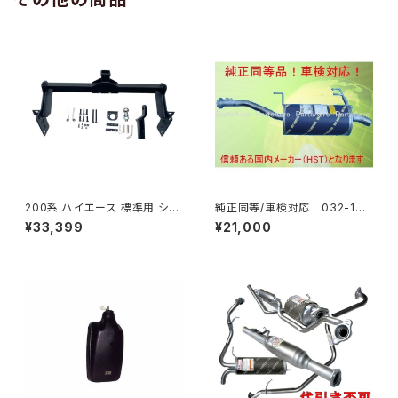
200系 ハイエース 標準用 シャ
純正同等/車検対応 032-132
ックル 付き ヒッチ メンバー ボ
タウンエース ライトエース トラ
¥33,399
¥21,000
ールマウント ヒッチマウント トレ
ック
ーラー 牽引 SP 1000kg S-GL
DX JP-SY-FB04