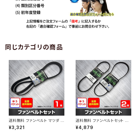
同じカテゴリの商品
送料無料 ファンベルト マツダ C
送料無料 ファンベルトセット マ
X-3 型式DK5AW H28.10～H
ツダ カペラ 型式GF8P H11.09
¥3,321
¥4,879
30.05 （国内トップメーカー） 1
～H14.03 （国内トップメーカ
本 HAB-1199
ー） 2本セット HAB-1205