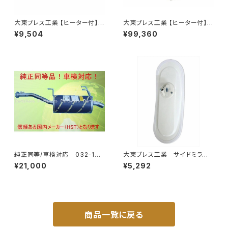
大東プレス工業 【ヒーター付】サ
大東プレス工業 【ヒーター付】ハ
イドミラー/バックミラーJ08 DI
イウェイミラー リモコン+ヒータ
¥9,504
¥99,360
-7Z
ー付 DI-6021CXE
純正同等/車検対応 032-132
大東プレス工業 サイドミラー/
タウンエース ライトエース トラ
バックミラーH400 小判 DI-
¥21,000
¥5,292
ック
8 DI-8
商品一覧に戻る