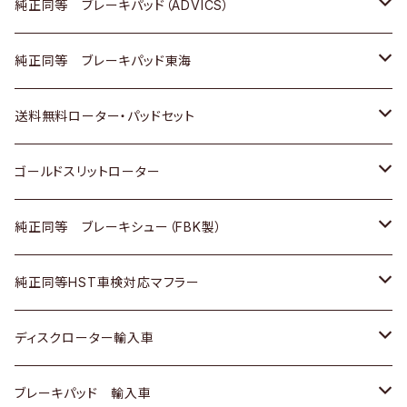
三菱
マツダ
三菱
ダイハツ
日産
いすゞ
ホンダ
トヨタ
純正同等 ブレーキパッド（ADVICS）
スバル
三菱
日野
マツダ
いすゞ
ダイハツ
スズキ
ホンダ
トヨタ
純正同等 ブレーキパッド東海
日野
日野
三菱ふそう
三菱
ダイハツ
マツダ
日産
スズキ
ホンダ
トヨタ
送料無料ローター・パッドセット
三菱ふそう
三菱ふそう
その他
スバル
マツダ
三菱
ダイハツ
日産
スズキ
ホンダ
トヨタ
ゴールドスリットローター
ＢＭＷ
三菱
マツダ
いすゞ
日産
日産
ホンダ
トヨタ
純正同等 ブレーキシュー（FBK製）
スバル
三菱
ダイハツ
ダイハツ
いすゞ
スズキ
ホンダ
ホンダ
純正同等HST車検対応マフラー
スバル
マツダ
マツダ
ダイハツ
日産
スズキ
スズキ
トヨタ
ディスクローター輸入車
三菱
三菱
マツダ
ダイハツ
日産
日産
ホンダ
ＡＵＤＩ
ブレーキパッド 輸入車