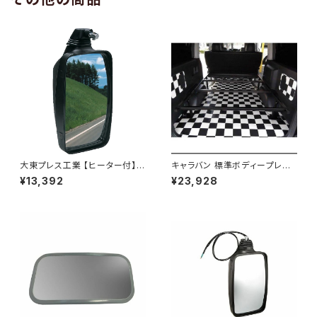
大東プレス工業 【ヒーター付】ハ
キャラバン 標準ボディープレミ
イウェイミラー ヒーター付 100
アムＧＸ/ＧＸライダ～用ベッドキ
¥13,392
¥23,928
0R トラック用 DI-5111CXY
ットフレーム GZ100-1