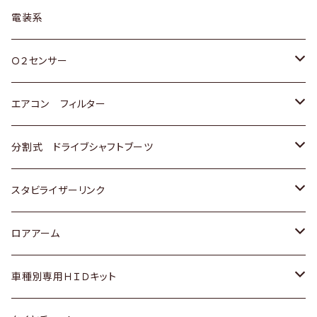
日野
三菱
マツダ
日産
スズキ
トヨタ
電装系
スバル
三菱
ダイハツ
ダイハツ
ホンダ
Ｏ２センサー
スバル
マツダ
三菱
スズキ
トヨタ
エアコン フィルター
三菱
スバル
日産
ホンダ
トヨタ
分割式 ドライブシャフトブーツ
スバル
いすゞ
スズキ
ホンダ
トヨタ
スタビライザーリンク
ダイハツ
日産
スズキ
ホンダ
トヨタ
ロアアーム
マツダ
ダイハツ
日産
スズキ
ホンダ
ホンダ
車種別専用ＨＩＤキット