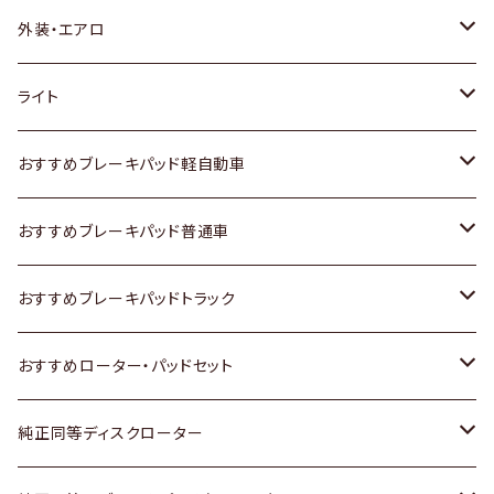
トヨタ
外装・エアロ
ホンダ
トヨタ
ライト
スズキ
ホンダ
トヨタ
おすすめブレーキパッド軽自動車
日産
スズキ
スズキ
トヨタ
おすすめブレーキパッド普通車
いすゞ
日産
日産
ホンダ
トヨタ
おすすめブレーキパッドトラック
ダイハツ
いすゞ
いすゞ
スズキ
ホンダ
トヨタ
おすすめローター・パッドセット
マツダ
ダイハツ
ダイハツ
日産
スズキ
日産
トヨタ
純正同等ディスクローター