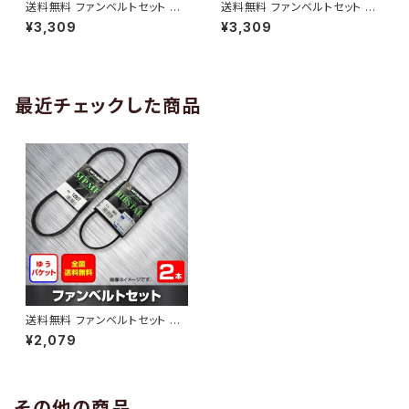
送料無料 ファンベルトセット マ
送料無料 ファンベルトセット マ
ツダ ファミリアS-ワゴン 型式B
ツダ ロードスター 型式NB6C
¥3,309
¥3,309
J5W H10.04～H12.10 （国内ト
H09.12～H12.06 （国内トップ
ップメーカー） 2本セット HAB-1
メーカー） 2本セット HAB-129
294
5
最近チェックした商品
送料無料 ファンベルトセット マ
ツダ ラピュタ 型式HP12S H13.
¥2,079
04～H13.10 （国内トップメーカ
ー） 2本セット HAB-1216
その他の商品