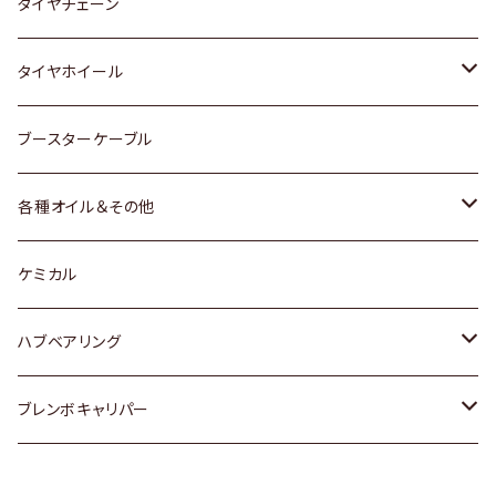
三菱
マツダ
いすゞ
日産
スズキ
スズキ
トヨタ
タイヤチェーン
マツダ
スバル
三菱
ダイハツ
ダイハツ
日産
日産
タイヤホイール
レクサス
スバル
マツダ
スバル
ダイハツ
ダイハツ
トヨタ
ブースターケーブル
三菱
マツダ
マツダ
ホンダ
各種オイル＆その他
スバル
スバル
スズキ
ディーデル洗浄添加剤
ケミカル
日産
ハブベアリング
ダイハツ
トヨタ
ブレンボキャリパー
ホンダ
ホンダ