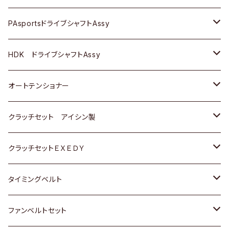
スバル
スバル
三菱
マツダ
ダイハツ
ダイハツ
スズキ
ＢＥＮＺ
ＢＥＮＺ
PAsportsドライブシャフトAssy
ＢＥＮＺ
スバル
三菱
マツダ
マツダ
日産
ＢＭＷ
ＢＭＷ
トヨタ
HDK ドライブシャフトAssy
スバル
三菱
三菱
いすゞ
GOLF
ＷＡＧＥＮ
ホンダ
スズキ
オートテンショナー
スバル
スバル
ダイハツ
ＷＡＧＥＮ
ＶＯＬＶＯ
スズキ
ダイハツ
トヨタ
クラッチセット アイシン製
マツダ
アストロ（シボレー）
日産
日産
ホンダ
クラッチセットＥＸＥＤＹ
三菱
クライスラー
ダイハツ
ホンダ
スズキ
ホンダ
タイミングベルト
スバル
マツダ
マツダ
ダイハツ
スズキ
トヨタ
ファンベルトセット