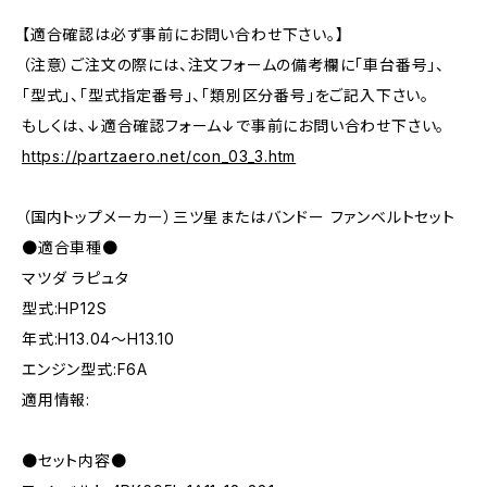
【適合確認は必ず事前にお問い合わせ下さい。】
（注意）ご注文の際には、注文フォームの備考欄に「車台番号」、
「型式」、「型式指定番号」、「類別区分番号」をご記入下さい。
もしくは、↓適合確認フォーム↓で事前にお問い合わせ下さい。
https://partzaero.net/con_03_3.htm
（国内トップメーカー）三ツ星またはバンドー ファンベルトセット
●適合車種●
マツダ ラピュタ
型式:HP12S
年式:H13.04～H13.10
エンジン型式:F6A
適用情報:
●セット内容●