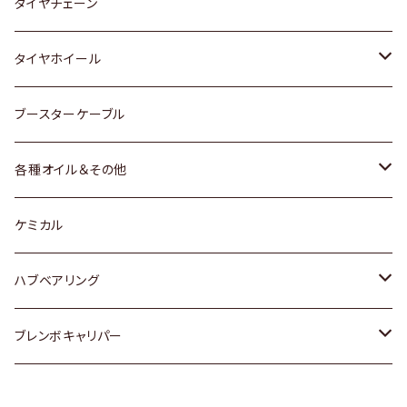
三菱
マツダ
いすゞ
日産
スズキ
スズキ
トヨタ
タイヤチェーン
マツダ
スバル
三菱
ダイハツ
ダイハツ
日産
日産
タイヤホイール
レクサス
スバル
マツダ
スバル
ダイハツ
ダイハツ
トヨタ
ブースターケーブル
三菱
マツダ
マツダ
ホンダ
各種オイル＆その他
スバル
スバル
スズキ
ディーデル洗浄添加剤
ケミカル
日産
ハブベアリング
ダイハツ
トヨタ
ブレンボキャリパー
ホンダ
ホンダ