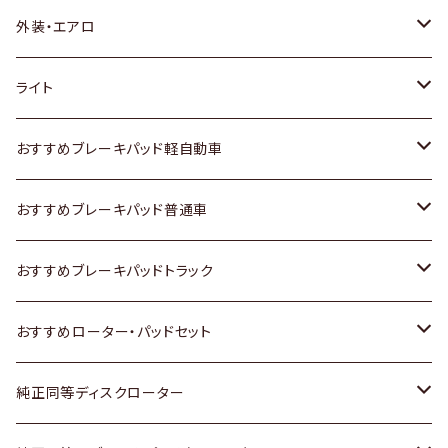
トヨタ
外装・エアロ
ホンダ
トヨタ
ライト
スズキ
ホンダ
トヨタ
おすすめブレーキパッド軽自動車
日産
スズキ
スズキ
トヨタ
おすすめブレーキパッド普通車
いすゞ
日産
日産
ホンダ
トヨタ
おすすめブレーキパッドトラック
ダイハツ
いすゞ
いすゞ
スズキ
ホンダ
トヨタ
おすすめローター・パッドセット
マツダ
ダイハツ
ダイハツ
日産
スズキ
日産
トヨタ
純正同等ディスクローター