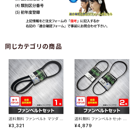
同じカテゴリの商品
送料無料 ファンベルト マツダ C
送料無料 ファンベルトセット マ
X-3 型式DK5AW H28.10～H
ツダ カペラ 型式GF8P H11.09
¥3,321
¥4,879
30.05 （国内トップメーカー） 1
～H14.03 （国内トップメーカ
本 HAB-1199
ー） 2本セット HAB-1205