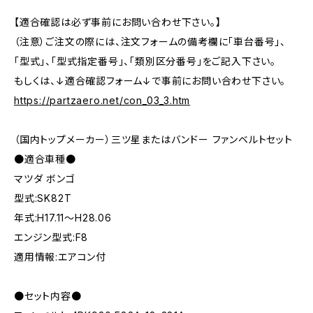
【適合確認は必ず事前にお問い合わせ下さい。】
（注意）ご注文の際には、注文フォームの備考欄に「車台番号」、
「型式」、「型式指定番号」、「類別区分番号」をご記入下さい。
もしくは、↓適合確認フォーム↓で事前にお問い合わせ下さい。
https://partzaero.net/con_03_3.htm
（国内トップメーカー）三ツ星またはバンドー ファンベルトセット
●適合車種●
マツダ ボンゴ
型式:SK82T
年式:H17.11～H28.06
エンジン型式:F8
適用情報:エアコン付
●セット内容●