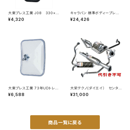
大東プレス工業 J08 330×1
キャラバン 標準ボディープレミ
70 サイドミラー/バックミラー
アムＧＸ/ＧＸライダ～用ベッドキ
¥4,320
¥24,426
L012 黒 DI-7B
ットフレーム GZ100-1
大東プレス工業 73年UDトレー
大栄テクノ(ダイエイ） センタ
ラーミラーL013 （P付） DI-52
ーパイプ 'MMT-6497CP キッ
¥6,588
¥31,000
クス H59A 個人宅NG
商品一覧に戻る