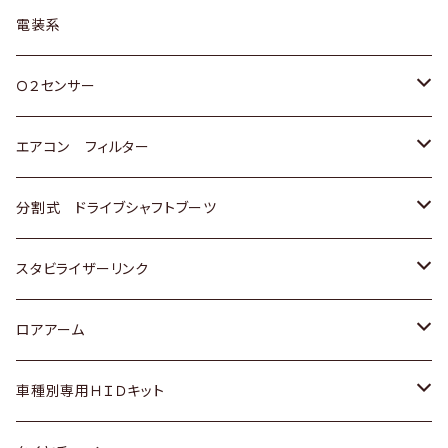
日野
三菱
マツダ
日産
スズキ
トヨタ
電装系
スバル
三菱
ダイハツ
ダイハツ
ホンダ
Ｏ２センサー
スバル
マツダ
三菱
スズキ
トヨタ
エアコン フィルター
三菱
スバル
日産
ホンダ
トヨタ
分割式 ドライブシャフトブーツ
スバル
いすゞ
スズキ
ホンダ
トヨタ
スタビライザーリンク
ダイハツ
日産
スズキ
ホンダ
トヨタ
ロアアーム
マツダ
ダイハツ
日産
スズキ
ホンダ
ホンダ
車種別専用ＨＩＤキット