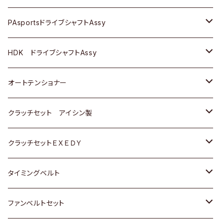
スバル
スバル
三菱
マツダ
ダイハツ
ダイハツ
スズキ
ＢＥＮＺ
ＢＥＮＺ
PAsportsドライブシャフトAssy
ＢＥＮＺ
スバル
三菱
マツダ
マツダ
日産
ＢＭＷ
ＢＭＷ
トヨタ
HDK ドライブシャフトAssy
スバル
三菱
三菱
いすゞ
GOLF
ＷＡＧＥＮ
ホンダ
スズキ
オートテンショナー
スバル
スバル
ダイハツ
ＷＡＧＥＮ
ＶＯＬＶＯ
スズキ
ダイハツ
トヨタ
クラッチセット アイシン製
マツダ
アストロ（シボレー）
日産
日産
ホンダ
クラッチセットＥＸＥＤＹ
三菱
クライスラー
ダイハツ
ホンダ
スズキ
ホンダ
タイミングベルト
スバル
マツダ
マツダ
ダイハツ
スズキ
トヨタ
ファンベルトセット