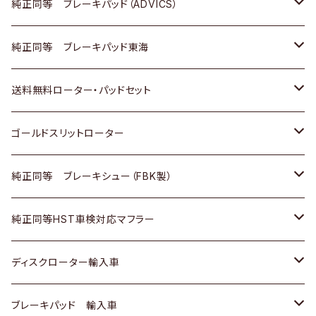
三菱
マツダ
三菱
ダイハツ
日産
いすゞ
ホンダ
トヨタ
純正同等 ブレーキパッド（ADVICS）
スバル
三菱
日野
マツダ
いすゞ
ダイハツ
スズキ
ホンダ
トヨタ
純正同等 ブレーキパッド東海
日野
日野
三菱ふそう
三菱
ダイハツ
マツダ
日産
スズキ
ホンダ
トヨタ
送料無料ローター・パッドセット
三菱ふそう
三菱ふそう
その他
スバル
マツダ
三菱
ダイハツ
日産
スズキ
ホンダ
トヨタ
ゴールドスリットローター
ＢＭＷ
三菱
マツダ
いすゞ
日産
日産
ホンダ
トヨタ
純正同等 ブレーキシュー（FBK製）
スバル
三菱
ダイハツ
ダイハツ
いすゞ
スズキ
ホンダ
ホンダ
純正同等HST車検対応マフラー
スバル
マツダ
マツダ
ダイハツ
日産
スズキ
スズキ
トヨタ
ディスクローター輸入車
三菱
三菱
マツダ
ダイハツ
日産
日産
ホンダ
ＡＵＤＩ
ブレーキパッド 輸入車