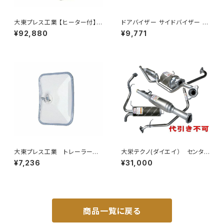
大東プレス工業 【ヒーター付】
ドアバイザー サイドバイザー タ
ハイウェイミラー リモコン+ヒー
ンク 900系 ルーミー 900系 M
¥92,880
¥9,771
ター付 DI-6121CXE
900A M910A サイドドア 金具
付き ZERO DS13
大東プレス工業 トレーラーミ
大栄テクノ(ダイエイ） センタ
ラー UD L013 NS角型
ーパイプ 'MMT-6497CP キッ
¥7,236
¥31,000
左 DI-58
クス H59A 個人宅NG
商品一覧に戻る