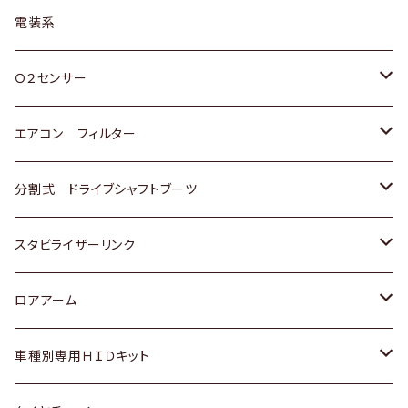
日野
三菱
マツダ
日産
スズキ
トヨタ
電装系
スバル
三菱
ダイハツ
ダイハツ
ホンダ
Ｏ２センサー
スバル
マツダ
三菱
スズキ
トヨタ
エアコン フィルター
三菱
スバル
日産
ホンダ
トヨタ
分割式 ドライブシャフトブーツ
スバル
いすゞ
スズキ
ホンダ
トヨタ
スタビライザーリンク
ダイハツ
日産
スズキ
ホンダ
トヨタ
ロアアーム
マツダ
ダイハツ
日産
スズキ
ホンダ
ホンダ
車種別専用ＨＩＤキット