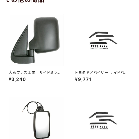
大東プレス工業 サイドミラー/
トヨタ ドアバイザー サイドバイ
バックミラー ダイハツ ハイ
ザー タンク 900系 ルーミー 9
¥3,240
¥9,771
ゼット トラック 左 99年～
00系 M900A M910A サイドド
DI-639
ア 金具付き ZERO DS13