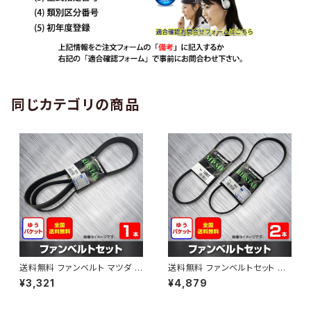
同じカテゴリの商品
送料無料 ファンベルト マツダ C
送料無料 ファンベルトセット マ
X-3 型式DK5AW H28.10～H
ツダ カペラ 型式GF8P H11.09
¥3,321
¥4,879
30.05 （国内トップメーカー） 1
～H14.03 （国内トップメーカ
本 HAB-1199
ー） 2本セット HAB-1205