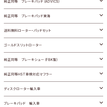
三菱
マツダ
三菱
ダイハツ
日産
いすゞ
ホンダ
トヨタ
純正同等 ブレーキパッド（ADVICS）
スバル
三菱
日野
マツダ
いすゞ
ダイハツ
スズキ
ホンダ
トヨタ
純正同等 ブレーキパッド東海
日野
日野
三菱ふそう
三菱
ダイハツ
マツダ
日産
スズキ
ホンダ
トヨタ
送料無料ローター・パッドセット
三菱ふそう
三菱ふそう
その他
スバル
マツダ
三菱
ダイハツ
日産
スズキ
ホンダ
トヨタ
ゴールドスリットローター
ＢＭＷ
三菱
マツダ
いすゞ
日産
日産
ホンダ
トヨタ
純正同等 ブレーキシュー（FBK製）
スバル
三菱
ダイハツ
ダイハツ
いすゞ
スズキ
ホンダ
ホンダ
純正同等HST車検対応マフラー
スバル
マツダ
マツダ
ダイハツ
日産
スズキ
スズキ
トヨタ
ディスクローター輸入車
三菱
三菱
マツダ
ダイハツ
日産
日産
ホンダ
ＡＵＤＩ
ブレーキパッド 輸入車