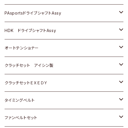
スバル
スバル
三菱
マツダ
ダイハツ
ダイハツ
スズキ
ＢＥＮＺ
ＢＥＮＺ
PAsportsドライブシャフトAssy
ＢＥＮＺ
スバル
三菱
マツダ
マツダ
日産
ＢＭＷ
ＢＭＷ
トヨタ
HDK ドライブシャフトAssy
スバル
三菱
三菱
いすゞ
GOLF
ＷＡＧＥＮ
ホンダ
スズキ
オートテンショナー
スバル
スバル
ダイハツ
ＷＡＧＥＮ
ＶＯＬＶＯ
スズキ
ダイハツ
トヨタ
クラッチセット アイシン製
マツダ
アストロ（シボレー）
日産
日産
ホンダ
クラッチセットＥＸＥＤＹ
三菱
クライスラー
ダイハツ
ホンダ
スズキ
ホンダ
タイミングベルト
スバル
マツダ
マツダ
ダイハツ
スズキ
トヨタ
ファンベルトセット