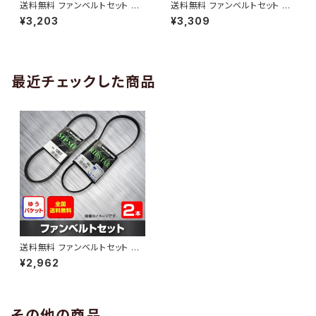
送料無料 ファンベルトセット マ
送料無料 ファンベルトセット マ
ツダ ボンゴブローニィ 型式SK5
ツダ ファミリアS-ワゴン 型式B
¥3,203
¥3,309
HV H11.06～H16.11 （国内トッ
J5W H10.04～H12.10 （国内ト
プメーカー） 2本セット HAB-12
ップメーカー） 2本セット HAB-1
93
294
最近チェックした商品
送料無料 ファンベルトセット マ
ツダ スクラム 型式DG62V H1
¥2,962
3.09～H17.09 （国内トップメ
ーカー） 2本セット HAB-1646
その他の商品