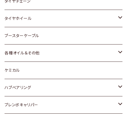
三菱
マツダ
いすゞ
日産
スズキ
スズキ
トヨタ
タイヤチェーン
マツダ
スバル
三菱
ダイハツ
ダイハツ
日産
日産
タイヤホイール
レクサス
スバル
マツダ
スバル
ダイハツ
ダイハツ
トヨタ
ブースターケーブル
三菱
マツダ
マツダ
ホンダ
各種オイル＆その他
スバル
スバル
スズキ
ディーデル洗浄添加剤
ケミカル
日産
ハブベアリング
ダイハツ
トヨタ
ブレンボキャリパー
ホンダ
ホンダ