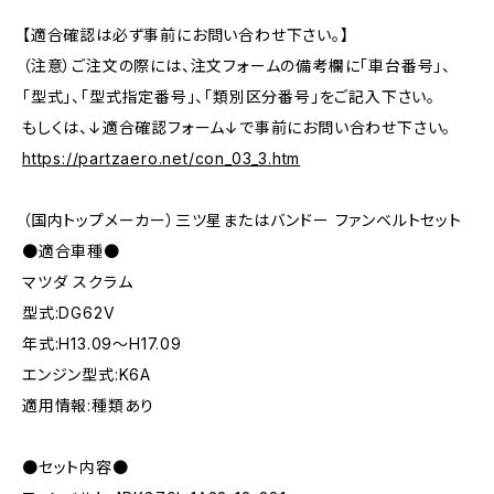
【適合確認は必ず事前にお問い合わせ下さい。】
（注意）ご注文の際には、注文フォームの備考欄に「車台番号」、
「型式」、「型式指定番号」、「類別区分番号」をご記入下さい。
もしくは、↓適合確認フォーム↓で事前にお問い合わせ下さい。
https://partzaero.net/con_03_3.htm
（国内トップメーカー）三ツ星またはバンドー ファンベルトセット
●適合車種●
マツダ スクラム
型式:DG62V
年式:H13.09～H17.09
エンジン型式:K6A
適用情報:種類あり
●セット内容●