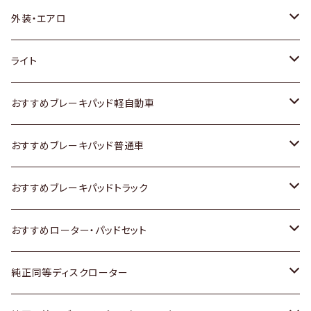
トヨタ
外装・エアロ
ホンダ
トヨタ
ライト
スズキ
ホンダ
トヨタ
おすすめブレーキパッド軽自動車
日産
スズキ
スズキ
トヨタ
おすすめブレーキパッド普通車
いすゞ
日産
日産
ホンダ
トヨタ
おすすめブレーキパッドトラック
ダイハツ
いすゞ
いすゞ
スズキ
ホンダ
トヨタ
おすすめローター・パッドセット
マツダ
ダイハツ
ダイハツ
日産
スズキ
日産
トヨタ
純正同等ディスクローター