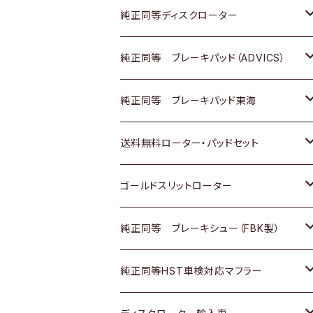
マツダ
ダイハツ
ダイハツ
日産
スズキ
日産
トヨタ
純正同等ディスクローター
三菱
マツダ
三菱
ダイハツ
日産
いすゞ
ホンダ
トヨタ
純正同等 ブレーキパッド（ADVICS）
スバル
三菱
日野
マツダ
いすゞ
ダイハツ
スズキ
ホンダ
トヨタ
純正同等 ブレーキパッド東海
日野
日野
三菱ふそう
三菱
ダイハツ
マツダ
日産
スズキ
ホンダ
トヨタ
送料無料ローター・パッドセット
三菱ふそう
三菱ふそう
その他
スバル
マツダ
三菱
ダイハツ
日産
スズキ
ホンダ
トヨタ
ゴールドスリットローター
ＢＭＷ
三菱
マツダ
いすゞ
日産
日産
ホンダ
トヨタ
純正同等 ブレーキシュー（FBK製）
スバル
三菱
ダイハツ
ダイハツ
いすゞ
スズキ
ホンダ
ホンダ
純正同等HST車検対応マフラー
スバル
マツダ
マツダ
ダイハツ
日産
スズキ
スズキ
トヨタ