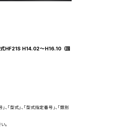
21S H14.02～H16.10 （国
」、「型式」、「型式指定番号」、「類別
い。