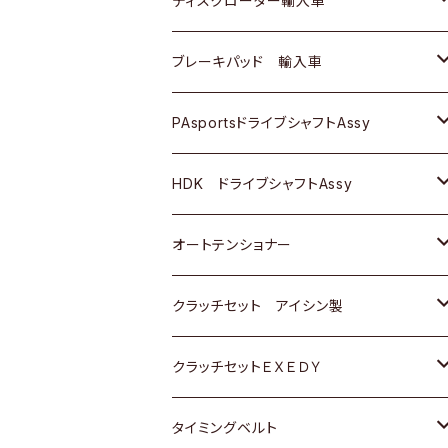
ディスクローター輸入車
三菱
三菱
マツダ
ダイハツ
日産
日産
ホンダ
ＡＵＤＩ
ブレーキパッド 輸入車
スバル
スバル
三菱
マツダ
ダイハツ
ダイハツ
スズキ
ＢＥＮＺ
ＢＥＮＺ
PAsportsドライブシャフトAssy
ＢＥＮＺ
スバル
三菱
マツダ
マツダ
日産
ＢＭＷ
ＢＭＷ
トヨタ
HDK ドライブシャフトAssy
スバル
三菱
三菱
いすゞ
GOLF
ＷＡＧＥＮ
ホンダ
スズキ
オートテンショナー
スバル
スバル
ダイハツ
ＷＡＧＥＮ
ＶＯＬＶＯ
スズキ
ダイハツ
トヨタ
クラッチセット アイシン製
マツダ
アストロ（シボレー）
日産
日産
ホンダ
クラッチセットＥＸＥＤＹ
三菱
クライスラー
ダイハツ
ホンダ
スズキ
ホンダ
タイミングベルト