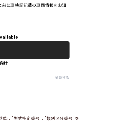
文前に車検証記載の車両情報をお知
vailable
向け
通報する
型式」、「型式指定番号」、「類別区分番号」を