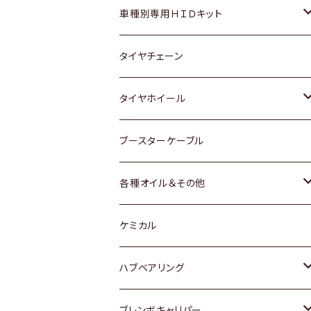
マツダ
ダイハツ
日産
スズキ
ホンダ
ホンダ
車種別専用ＨＩＤキット
三菱
マツダ
いすゞ
日産
スズキ
スズキ
トヨタ
タイヤチェーン
マツダ
スバル
三菱
ダイハツ
ダイハツ
日産
日産
タイヤホイール
レクサス
スバル
マツダ
スバル
ダイハツ
ダイハツ
トヨタ
ブースターケーブル
三菱
マツダ
マツダ
ホンダ
各種オイル＆その他
スバル
スバル
スズキ
ディーデル洗浄添加剤
ケミカル
日産
ハブベアリング
ダイハツ
トヨタ
ブレンボキャリパー