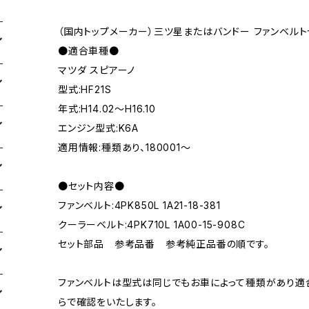
（国内トップメーカー）三ツ星またはバンドー ファンベルト
●適合車種●
マツダ スピアーノ
型式:HF21S
年式:H14.02～H16.10
エンジン型式:K6A
適用情報:種類あり、180001～
●セット内容●
ファンベルト:4PK850L 1A21-18-381
クーラーベルト:4PK710L 1A00-15-908C
セット部品 参考品番 参考純正品番の順です。
ファンベルトは型式は同じでもお車によって種類があり適
らで確認をいたします。