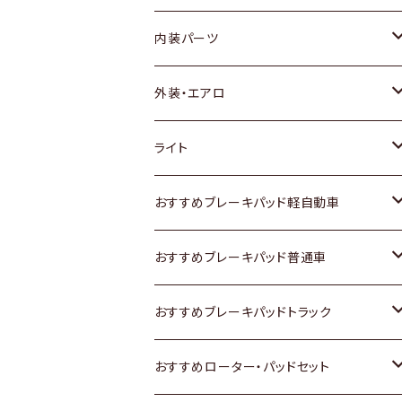
内装パーツ
トヨタ
外装・エアロ
ホンダ
トヨタ
ライト
スズキ
ホンダ
トヨタ
おすすめブレーキパッド軽自動車
日産
スズキ
スズキ
トヨタ
おすすめブレーキパッド普通車
いすゞ
日産
日産
ホンダ
トヨタ
おすすめブレーキパッドトラック
ダイハツ
いすゞ
いすゞ
スズキ
ホンダ
トヨタ
おすすめローター・パッドセット