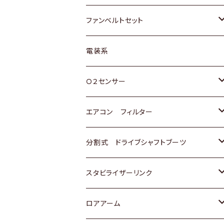
スバル
マツダ
マツダ
ダイハツ
スズキ
トヨタ
ファンベルトセット
日野
三菱
マツダ
日産
スズキ
トヨタ
電装系
スバル
三菱
ダイハツ
ダイハツ
ホンダ
Ｏ２センサー
スバル
マツダ
三菱
スズキ
トヨタ
エアコン フィルター
三菱
スバル
日産
ホンダ
トヨタ
分割式 ドライブシャフトブーツ
スバル
いすゞ
スズキ
ホンダ
トヨタ
スタビライザーリンク
ダイハツ
日産
スズキ
ホンダ
トヨタ
ロアアーム