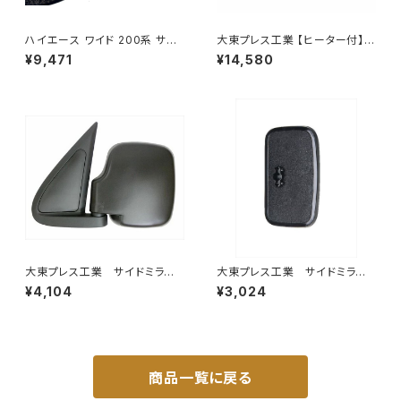
ハイエース ワイド 200系 サン
大東プレス工業 【ヒーター付】
シェード キャンピング 4層構造
サイドミラー/バックミラー トレ
¥9,471
¥14,580
車中泊 遮光 断熱 暑さ対策 盗
ーラー ヒーター付 DI-58Z
難防止 目隠し 日よけ 10枚 JP-
TYD-HIACE-W-10P
大東プレス工業 サイドミラー/
大東プレス工業 サイドミラー/
バックミラー ダイハツ ハイ
バックミラー 日産 バネット8
¥4,104
¥3,024
ゼット 左 99年～ DI-647
0~ DI-55
商品一覧に戻る