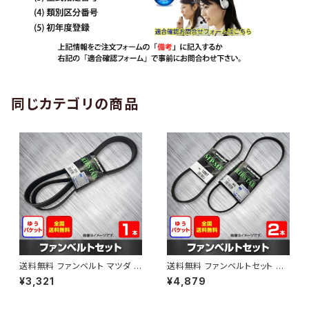
同じカテゴリの商品
送料無料 ファンベルト マツダ C
送料無料 ファンベルトセット マ
X-3 型式DK5AW H28.10～H
ツダ カペラ 型式GF8P H11.09
¥3,321
¥4,879
30.05 （国内トップメーカー） 1
～H14.03 （国内トップメーカ
本 HAB-1199
ー） 2本セット HAB-1205