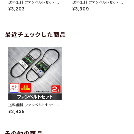
送料無料 ファンベルトセット マ
送料無料 ファンベルトセット マ
ツダ ボンゴブローニィ 型式SK5
ツダ ファミリアS-ワゴン 型式B
¥3,203
¥3,309
HV H11.06～H16.11 （国内トッ
J5W H10.04～H12.10 （国内ト
プメーカー） 2本セット HAB-12
ップメーカー） 2本セット HAB-1
93
294
最近チェックした商品
送料無料 ファンベルトセット マ
ツダ スピアーノ 型式HF21S H1
¥2,435
4.02～H16.10 （国内トップメー
カー） 2本セット HAB-1614
その他の商品