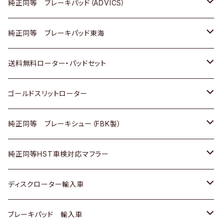
三菱
マツダ
三菱
ダイハツ
日産
いすゞ
ホンダ
トヨタ
純正同等 ブレーキパッド（ADVICS）
スバル
三菱
日野
マツダ
いすゞ
ダイハツ
スズキ
ホンダ
トヨタ
純正同等 ブレーキパッド東海
日野
日野
三菱ふそう
三菱
ダイハツ
マツダ
日産
スズキ
ホンダ
トヨタ
送料無料ローター・パッドセット
三菱ふそう
三菱ふそう
その他
スバル
マツダ
三菱
ダイハツ
日産
スズキ
ホンダ
トヨタ
ゴールドスリットローター
ＢＭＷ
三菱
マツダ
いすゞ
日産
日産
ホンダ
トヨタ
純正同等 ブレーキシュー（FBK製）
スバル
三菱
ダイハツ
ダイハツ
いすゞ
スズキ
ホンダ
ホンダ
純正同等HST車検対応マフラー
スバル
マツダ
マツダ
ダイハツ
日産
スズキ
スズキ
トヨタ
ディスクローター輸入車
三菱
三菱
マツダ
ダイハツ
日産
日産
ホンダ
ＡＵＤＩ
ブレーキパッド 輸入車