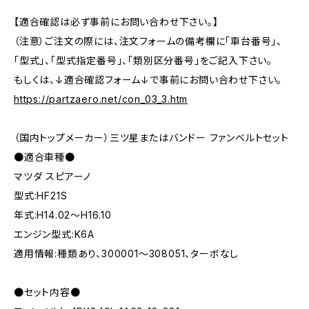
【適合確認は必ず事前にお問い合わせ下さい。】
（注意）ご注文の際には、注文フォームの備考欄に「車台番号」、
「型式」、「型式指定番号」、「類別区分番号」をご記入下さい。
もしくは、↓適合確認フォーム↓で事前にお問い合わせ下さい。
https://partzaero.net/con_03_3.htm
（国内トップメーカー）三ツ星またはバンドー ファンベルトセット
●適合車種●
マツダ スピアーノ
型式:HF21S
年式:H14.02～H16.10
エンジン型式:K6A
適用情報:種類あり、300001～308051、ターボなし
●セット内容●