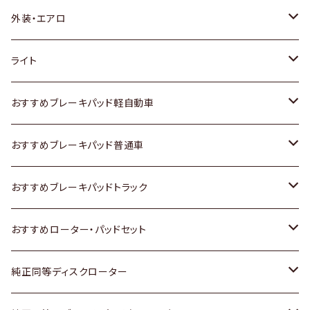
トヨタ
外装・エアロ
ホンダ
トヨタ
ライト
スズキ
ホンダ
トヨタ
おすすめブレーキパッド軽自動車
日産
スズキ
スズキ
トヨタ
おすすめブレーキパッド普通車
いすゞ
日産
日産
ホンダ
トヨタ
おすすめブレーキパッドトラック
ダイハツ
いすゞ
いすゞ
スズキ
ホンダ
トヨタ
おすすめローター・パッドセット
マツダ
ダイハツ
ダイハツ
日産
スズキ
日産
トヨタ
純正同等ディスクローター