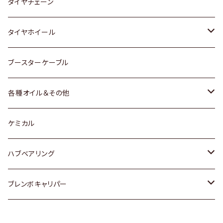
三菱
マツダ
いすゞ
日産
スズキ
スズキ
トヨタ
タイヤチェーン
マツダ
スバル
三菱
ダイハツ
ダイハツ
日産
日産
タイヤホイール
レクサス
スバル
マツダ
スバル
ダイハツ
ダイハツ
トヨタ
ブースターケーブル
三菱
マツダ
マツダ
ホンダ
各種オイル＆その他
スバル
スバル
スズキ
ディーデル洗浄添加剤
ケミカル
日産
ハブベアリング
ダイハツ
トヨタ
ブレンボキャリパー
ホンダ
ホンダ