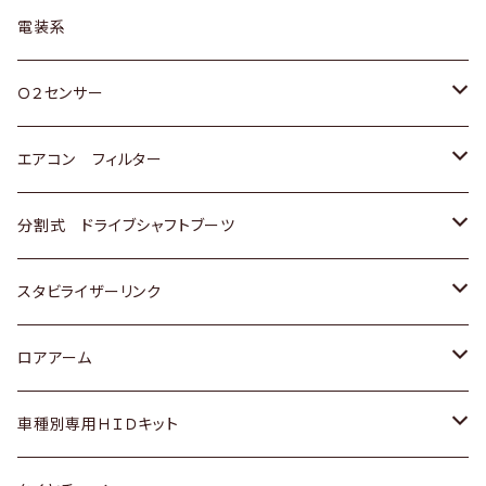
日野
三菱
マツダ
日産
スズキ
トヨタ
電装系
スバル
三菱
ダイハツ
ダイハツ
ホンダ
Ｏ２センサー
スバル
マツダ
三菱
スズキ
トヨタ
エアコン フィルター
三菱
スバル
日産
ホンダ
トヨタ
分割式 ドライブシャフトブーツ
スバル
いすゞ
スズキ
ホンダ
トヨタ
スタビライザーリンク
ダイハツ
日産
スズキ
ホンダ
トヨタ
ロアアーム
マツダ
ダイハツ
日産
スズキ
ホンダ
ホンダ
車種別専用ＨＩＤキット