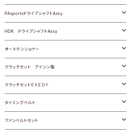
スバル
スバル
三菱
マツダ
ダイハツ
ダイハツ
スズキ
ＢＥＮＺ
ＢＥＮＺ
PAsportsドライブシャフトAssy
ＢＥＮＺ
スバル
三菱
マツダ
マツダ
日産
ＢＭＷ
ＢＭＷ
トヨタ
HDK ドライブシャフトAssy
スバル
三菱
三菱
いすゞ
GOLF
ＷＡＧＥＮ
ホンダ
スズキ
オートテンショナー
スバル
スバル
ダイハツ
ＷＡＧＥＮ
ＶＯＬＶＯ
スズキ
ダイハツ
トヨタ
クラッチセット アイシン製
マツダ
アストロ（シボレー）
日産
日産
ホンダ
クラッチセットＥＸＥＤＹ
三菱
クライスラー
ダイハツ
ホンダ
スズキ
ホンダ
タイミングベルト
スバル
マツダ
マツダ
ダイハツ
スズキ
トヨタ
ファンベルトセット