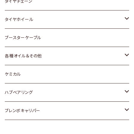
三菱
マツダ
いすゞ
日産
スズキ
スズキ
トヨタ
タイヤチェーン
マツダ
スバル
三菱
ダイハツ
ダイハツ
日産
日産
タイヤホイール
レクサス
スバル
マツダ
スバル
ダイハツ
ダイハツ
トヨタ
ブースターケーブル
三菱
マツダ
マツダ
ホンダ
各種オイル＆その他
スバル
スバル
スズキ
ディーデル洗浄添加剤
ケミカル
日産
ハブベアリング
ダイハツ
トヨタ
ブレンボキャリパー
ホンダ
ホンダ