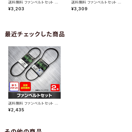
送料無料 ファンベルトセット マ
送料無料 ファンベルトセット マ
ツダ ボンゴブローニィ 型式SK5
ツダ ファミリアS-ワゴン 型式B
¥3,203
¥3,309
HV H11.06～H16.11 （国内トッ
J5W H10.04～H12.10 （国内ト
プメーカー） 2本セット HAB-12
ップメーカー） 2本セット HAB-1
93
294
最近チェックした商品
送料無料 ファンベルトセット マ
ツダ ラピュタ 型式HP22S H11.
¥2,435
03～H15.08 （国内トップメー
カー） 2本セット HAB-1610
その他の商品