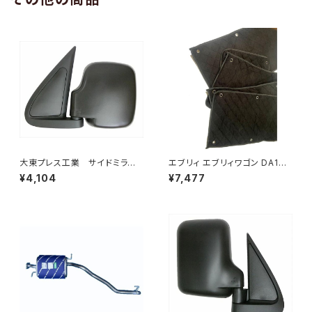
大東プレス工業 サイドミラー/
エブリィ エブリィワゴン DA17V
バックミラー ダイハツ ハイ
DA17W サンシェード エブリー
¥4,104
¥7,477
ゼット 左 99年～ DI-647
マルチサンシェード 車種専用 8
枚set カーテン 遮光 車中泊 JP
-TYD-DA17