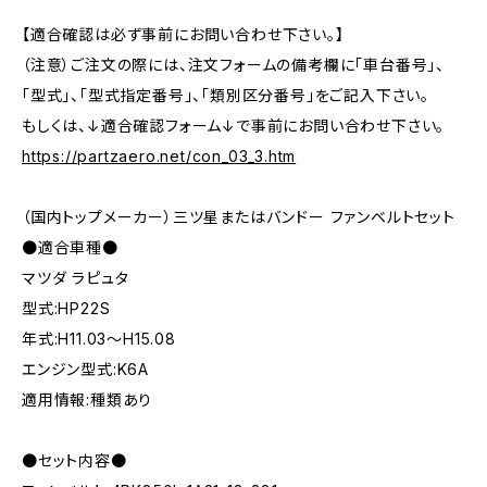
【適合確認は必ず事前にお問い合わせ下さい。】
（注意）ご注文の際には、注文フォームの備考欄に「車台番号」、
「型式」、「型式指定番号」、「類別区分番号」をご記入下さい。
もしくは、↓適合確認フォーム↓で事前にお問い合わせ下さい。
https://partzaero.net/con_03_3.htm
（国内トップメーカー）三ツ星またはバンドー ファンベルトセット
●適合車種●
マツダ ラピュタ
型式:HP22S
年式:H11.03～H15.08
エンジン型式:K6A
適用情報:種類あり
●セット内容●