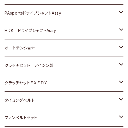
スバル
スバル
三菱
マツダ
ダイハツ
ダイハツ
スズキ
ＢＥＮＺ
ＢＥＮＺ
PAsportsドライブシャフトAssy
ＢＥＮＺ
スバル
三菱
マツダ
マツダ
日産
ＢＭＷ
ＢＭＷ
トヨタ
HDK ドライブシャフトAssy
スバル
三菱
三菱
いすゞ
GOLF
ＷＡＧＥＮ
ホンダ
スズキ
オートテンショナー
スバル
スバル
ダイハツ
ＷＡＧＥＮ
ＶＯＬＶＯ
スズキ
ダイハツ
トヨタ
クラッチセット アイシン製
マツダ
アストロ（シボレー）
日産
日産
ホンダ
クラッチセットＥＸＥＤＹ
三菱
クライスラー
ダイハツ
ホンダ
スズキ
ホンダ
タイミングベルト
スバル
マツダ
マツダ
ダイハツ
スズキ
トヨタ
ファンベルトセット