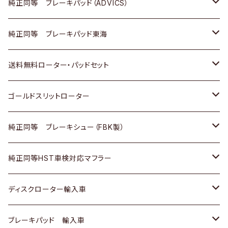
三菱
マツダ
三菱
ダイハツ
日産
いすゞ
ホンダ
トヨタ
純正同等 ブレーキパッド（ADVICS）
スバル
三菱
日野
マツダ
いすゞ
ダイハツ
スズキ
ホンダ
トヨタ
純正同等 ブレーキパッド東海
日野
日野
三菱ふそう
三菱
ダイハツ
マツダ
日産
スズキ
ホンダ
トヨタ
送料無料ローター・パッドセット
三菱ふそう
三菱ふそう
その他
スバル
マツダ
三菱
ダイハツ
日産
スズキ
ホンダ
トヨタ
ゴールドスリットローター
ＢＭＷ
三菱
マツダ
いすゞ
日産
日産
ホンダ
トヨタ
純正同等 ブレーキシュー（FBK製）
スバル
三菱
ダイハツ
ダイハツ
いすゞ
スズキ
ホンダ
ホンダ
純正同等HST車検対応マフラー
スバル
マツダ
マツダ
ダイハツ
日産
スズキ
スズキ
トヨタ
ディスクローター輸入車
三菱
三菱
マツダ
ダイハツ
日産
日産
ホンダ
ＡＵＤＩ
ブレーキパッド 輸入車