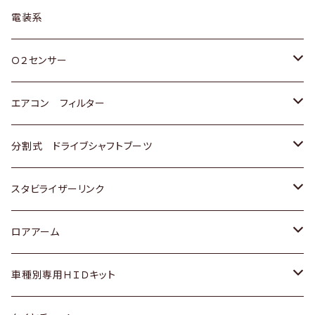
日野
三菱
マツダ
日産
スズキ
トヨタ
電装系
スバル
三菱
ダイハツ
ダイハツ
ホンダ
Ｏ２センサー
スバル
マツダ
三菱
スズキ
トヨタ
エアコン フィルター
三菱
スバル
日産
ホンダ
トヨタ
分割式 ドライブシャフトブーツ
スバル
いすゞ
スズキ
ホンダ
トヨタ
スタビライザーリンク
ダイハツ
日産
スズキ
ホンダ
トヨタ
ロアアーム
マツダ
ダイハツ
日産
スズキ
ホンダ
ホンダ
車種別専用ＨＩＤキット