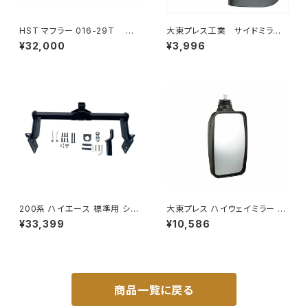
HST マフラー 016-29T コ
大東プレス工業 サイドミラー/
モ JVR2E26 イスズ 本体オー
バックミラー ダイハツ ハイ
¥32,000
¥3,996
ルステンレス 車検対応 純正同
ゼット トラック 右 99年～
等
DI-638
200系 ハイエース 標準用 シャ
大東プレス ハイウェイミラー 10
ックル 付き ヒッチ メンバー ボ
00R DI-6121AXY
¥33,399
¥10,586
ールマウント ヒッチマウント トレ
ーラー 牽引 SP 1000kg S-GL
DX JP-SY-FB04
商品一覧に戻る