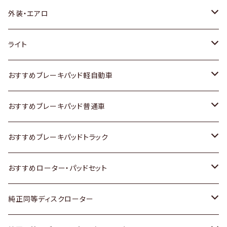
トヨタ
外装・エアロ
ホンダ
トヨタ
ライト
スズキ
ホンダ
トヨタ
おすすめブレーキパッド軽自動車
日産
スズキ
スズキ
トヨタ
おすすめブレーキパッド普通車
いすゞ
日産
日産
ホンダ
トヨタ
おすすめブレーキパッドトラック
ダイハツ
いすゞ
いすゞ
スズキ
ホンダ
トヨタ
おすすめローター・パッドセット
マツダ
ダイハツ
ダイハツ
日産
スズキ
日産
トヨタ
純正同等ディスクローター