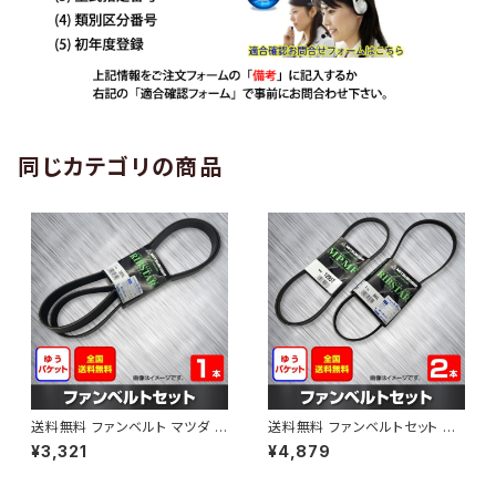
同じカテゴリの商品
送料無料 ファンベルト マツダ C
送料無料 ファンベルトセット マ
X-3 型式DK5AW H28.10～H
ツダ カペラ 型式GF8P H11.09
¥3,321
¥4,879
30.05 （国内トップメーカー） 1
～H14.03 （国内トップメーカ
本 HAB-1199
ー） 2本セット HAB-1205