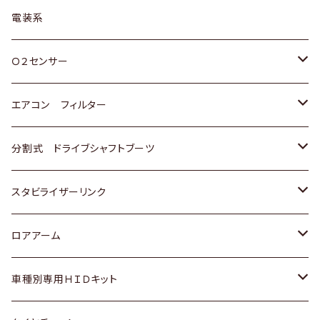
日野
三菱
マツダ
日産
スズキ
トヨタ
電装系
スバル
三菱
ダイハツ
ダイハツ
ホンダ
Ｏ２センサー
スバル
マツダ
三菱
スズキ
トヨタ
エアコン フィルター
三菱
スバル
日産
ホンダ
トヨタ
分割式 ドライブシャフトブーツ
スバル
いすゞ
スズキ
ホンダ
トヨタ
スタビライザーリンク
ダイハツ
日産
スズキ
ホンダ
トヨタ
ロアアーム
マツダ
ダイハツ
日産
スズキ
ホンダ
ホンダ
車種別専用ＨＩＤキット