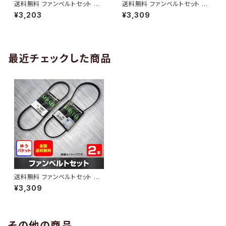
送料無料 ファンベルトセット マ
送料無料 ファンベルトセット マ
ツダ ボンゴブローニィ 型式SK5
ツダ ファミリアS-ワゴン 型式B
¥3,203
¥3,309
HV H11.06～H16.11 （国内トッ
J5W H10.04～H12.10 （国内ト
プメーカー） 2本セット HAB-12
ップメーカー） 2本セット HAB-1
93
294
最近チェックした商品
送料無料 ファンベルトセット マ
ツダ ロードスター 型式NB8C
¥3,309
H09.12～H12.06 （国内トップ
メーカー） 2本セット HAB-150
3
その他の商品