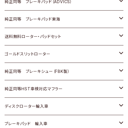
三菱
マツダ
三菱
ダイハツ
日産
いすゞ
ホンダ
トヨタ
純正同等 ブレーキパッド（ADVICS）
スバル
三菱
日野
マツダ
いすゞ
ダイハツ
スズキ
ホンダ
トヨタ
純正同等 ブレーキパッド東海
日野
日野
三菱ふそう
三菱
ダイハツ
マツダ
日産
スズキ
ホンダ
トヨタ
送料無料ローター・パッドセット
三菱ふそう
三菱ふそう
その他
スバル
マツダ
三菱
ダイハツ
日産
スズキ
ホンダ
トヨタ
ゴールドスリットローター
ＢＭＷ
三菱
マツダ
いすゞ
日産
日産
ホンダ
トヨタ
純正同等 ブレーキシュー（FBK製）
スバル
三菱
ダイハツ
ダイハツ
いすゞ
スズキ
ホンダ
ホンダ
純正同等HST車検対応マフラー
スバル
マツダ
マツダ
ダイハツ
日産
スズキ
スズキ
トヨタ
ディスクローター輸入車
三菱
三菱
マツダ
ダイハツ
日産
日産
ホンダ
ＡＵＤＩ
ブレーキパッド 輸入車