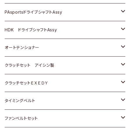
スバル
スバル
三菱
マツダ
ダイハツ
ダイハツ
スズキ
ＢＥＮＺ
ＢＥＮＺ
PAsportsドライブシャフトAssy
ＢＥＮＺ
スバル
三菱
マツダ
マツダ
日産
ＢＭＷ
ＢＭＷ
トヨタ
HDK ドライブシャフトAssy
スバル
三菱
三菱
いすゞ
GOLF
ＷＡＧＥＮ
ホンダ
スズキ
オートテンショナー
スバル
スバル
ダイハツ
ＷＡＧＥＮ
ＶＯＬＶＯ
スズキ
ダイハツ
トヨタ
クラッチセット アイシン製
マツダ
アストロ（シボレー）
日産
日産
ホンダ
クラッチセットＥＸＥＤＹ
三菱
クライスラー
ダイハツ
ホンダ
スズキ
ホンダ
タイミングベルト
スバル
マツダ
マツダ
ダイハツ
スズキ
トヨタ
ファンベルトセット