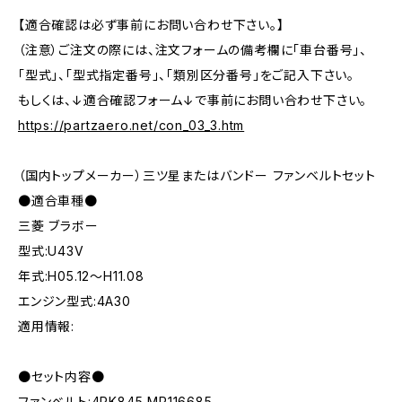
【適合確認は必ず事前にお問い合わせ下さい。】
（注意）ご注文の際には、注文フォームの備考欄に「車台番号」、
「型式」、「型式指定番号」、「類別区分番号」をご記入下さい。
もしくは、↓適合確認フォーム↓で事前にお問い合わせ下さい。
https://partzaero.net/con_03_3.htm
（国内トップメーカー）三ツ星またはバンドー ファンベルトセット
●適合車種●
三菱 ブラボー
型式:U43V
年式:H05.12～H11.08
エンジン型式:4A30
適用情報:
●セット内容●
ファンベルト:4PK845 MR116685