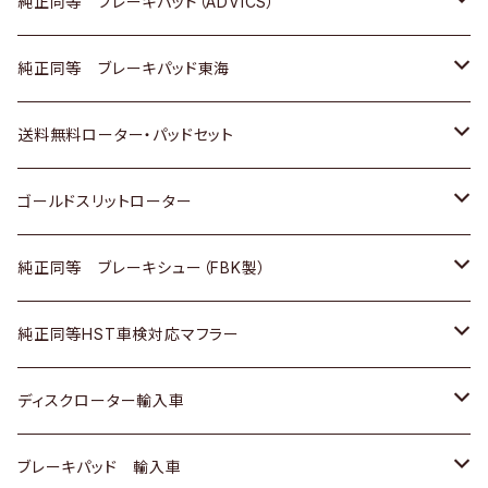
三菱
マツダ
三菱
ダイハツ
日産
いすゞ
ホンダ
トヨタ
純正同等 ブレーキパッド（ADVICS）
スバル
三菱
日野
マツダ
いすゞ
ダイハツ
スズキ
ホンダ
トヨタ
純正同等 ブレーキパッド東海
日野
日野
三菱ふそう
三菱
ダイハツ
マツダ
日産
スズキ
ホンダ
トヨタ
送料無料ローター・パッドセット
三菱ふそう
三菱ふそう
その他
スバル
マツダ
三菱
ダイハツ
日産
スズキ
ホンダ
トヨタ
ゴールドスリットローター
ＢＭＷ
三菱
マツダ
いすゞ
日産
日産
ホンダ
トヨタ
純正同等 ブレーキシュー（FBK製）
スバル
三菱
ダイハツ
ダイハツ
いすゞ
スズキ
ホンダ
ホンダ
純正同等HST車検対応マフラー
スバル
マツダ
マツダ
ダイハツ
日産
スズキ
スズキ
トヨタ
ディスクローター輸入車
三菱
三菱
マツダ
ダイハツ
日産
日産
ホンダ
ＡＵＤＩ
ブレーキパッド 輸入車