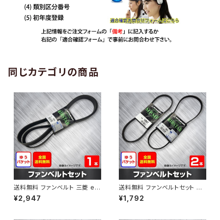
同じカテゴリの商品
送料無料 ファンベルト 三菱 eK
送料無料 ファンベルトセット 三
ワゴン 型式B11W H25.05～H2
菱 ミニキャブ 型式U41TP H0
¥2,947
¥1,792
6.06 （国内トップメーカー） 1本
3.01～H11.08 （国内トップメー
HAB-1192
カー） 2本セット HAB-1208