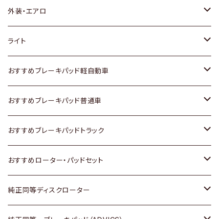
トヨタ
外装・エアロ
ホンダ
トヨタ
ライト
スズキ
ホンダ
トヨタ
おすすめブレーキパッド軽自動車
日産
スズキ
スズキ
トヨタ
おすすめブレーキパッド普通車
いすゞ
日産
日産
ホンダ
トヨタ
おすすめブレーキパッドトラック
ダイハツ
いすゞ
いすゞ
スズキ
ホンダ
トヨタ
おすすめローター・パッドセット
マツダ
ダイハツ
ダイハツ
日産
スズキ
日産
トヨタ
純正同等ディスクローター