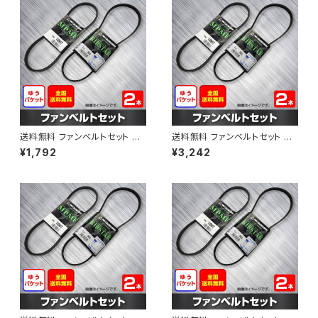
送料無料 ファンベルトセット 三
送料無料 ファンベルトセット 三
菱 ミニキャブ 型式U42TP H0
菱 タウンボックスワイド 型式U
¥1,792
¥3,242
5.12～H11.08 （国内トップメー
65W H11.04～H13.05 （国内
カー） 2本セット HAB-1215
トップメーカー） 2本セット HAB
-1291