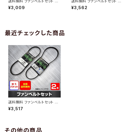
送料無料 ファンベルトセット 三
送料無料 ファンベルトセット 三
菱 ブラボー 型式U44V H05.12
菱 デリカ 型式SK82LM H14.0
¥3,009
¥3,562
～H11.08 （国内トップメーカ
8～H22.07 （国内トップメーカ
ー） 2本セット HAB-1419
ー） 2本セット HAB-1664
最近チェックした商品
送料無料 ファンベルトセット 三
菱 ブラボー 型式U43V H05.12
¥3,517
～H11.08 （国内トップメーカ
ー） 2本セット HAB-1748
その他の商品