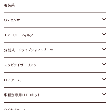
日野
三菱
マツダ
日産
スズキ
トヨタ
電装系
スバル
三菱
ダイハツ
ダイハツ
ホンダ
Ｏ２センサー
スバル
マツダ
三菱
スズキ
トヨタ
エアコン フィルター
三菱
スバル
日産
ホンダ
トヨタ
分割式 ドライブシャフトブーツ
スバル
いすゞ
スズキ
ホンダ
トヨタ
スタビライザーリンク
ダイハツ
日産
スズキ
ホンダ
トヨタ
ロアアーム
マツダ
ダイハツ
日産
スズキ
ホンダ
ホンダ
車種別専用ＨＩＤキット
三菱
マツダ
いすゞ
日産
スズキ
スズキ
トヨタ
タイヤチェーン