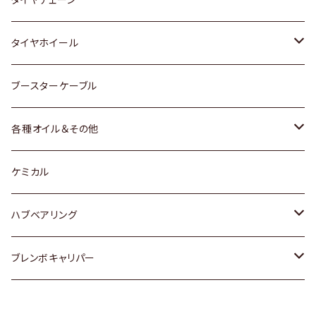
マツダ
スバル
三菱
ダイハツ
ダイハツ
日産
日産
タイヤホイール
レクサス
スバル
マツダ
スバル
ダイハツ
ダイハツ
トヨタ
ブースターケーブル
三菱
マツダ
マツダ
ホンダ
各種オイル＆その他
スバル
スバル
スズキ
ディーデル洗浄添加剤
ケミカル
日産
ハブベアリング
ダイハツ
トヨタ
ブレンボキャリパー
ホンダ
ホンダ