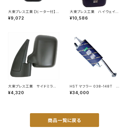
大東プレス工業 【ヒーター付】サ
大東プレス工業 ハイウェイミ
イドミラー/バックミラーJ08 DI
ラー 800Rヒーター無 トラッ
¥9,072
¥10,586
-7BZ
ク用 トラック DI-6021AXY
大東プレス工業 サイドミラー/
HST マフラー 038-148T プ
バックミラースバル サンバー
レミオ ZRT261 トヨタ 本体オ
¥4,320
¥34,000
左 99年～ DI-641
ールステンレス 車検対応 純正
同等
商品一覧に戻る