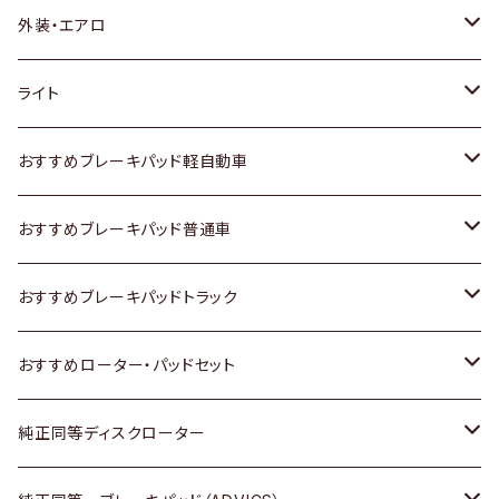
トヨタ
外装・エアロ
ホンダ
トヨタ
ライト
スズキ
ホンダ
トヨタ
おすすめブレーキパッド軽自動車
日産
スズキ
スズキ
トヨタ
おすすめブレーキパッド普通車
いすゞ
日産
日産
ホンダ
トヨタ
おすすめブレーキパッドトラック
ダイハツ
いすゞ
いすゞ
スズキ
ホンダ
トヨタ
おすすめローター・パッドセット
マツダ
ダイハツ
ダイハツ
日産
スズキ
日産
トヨタ
純正同等ディスクローター