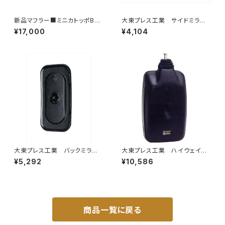
新品マフラー■ミニカトッポBJ
大東プレス工業 サイドミラー/
H42A H42V H47A H47V純
バックミラダイハツ ハイゼッ
¥17,000
¥4,104
正同等/車検対応 065-75
ト 右 99年～ DI-646
大東プレス工業 バックミラーH
大東プレス工業 ハイウェイミ
400 ｺﾊﾞﾝ L005 黒 J08
ラー 800Rヒーター無 トラッ
¥5,292
¥10,586
330×170 DI-8B
ク用 トラック DI-6021AXY
商品一覧に戻る