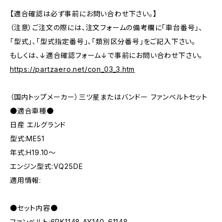
【適合確認は必ず事前にお問い合わせ下さい。】
（注意）ご注文の際には、注文フォームの備考欄に「車台番号」、
「型式」、「型式指定番号」、「類別区分番号」をご記入下さい。
もしくは、↓適合確認フォーム↓で事前にお問い合わせ下さい。
https://partzaero.net/con_03_3.htm
（国内トップメーカー）三ツ星またはバンドー ファンベルトセット
●適合車種●
日産 エルグランド
型式:ME51
年式:H19.10～
エンジン型式:VQ25DE
適用情報:
●セット内容●
ファンベルト:6PK1148 AY140-61148