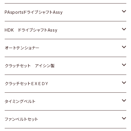
スバル
スバル
三菱
マツダ
ダイハツ
ダイハツ
スズキ
ＢＥＮＺ
ＢＥＮＺ
PAsportsドライブシャフトAssy
ＢＥＮＺ
スバル
三菱
マツダ
マツダ
日産
ＢＭＷ
ＢＭＷ
トヨタ
HDK ドライブシャフトAssy
スバル
三菱
三菱
いすゞ
GOLF
ＷＡＧＥＮ
ホンダ
スズキ
オートテンショナー
スバル
スバル
ダイハツ
ＷＡＧＥＮ
ＶＯＬＶＯ
スズキ
ダイハツ
トヨタ
クラッチセット アイシン製
マツダ
アストロ（シボレー）
日産
日産
ホンダ
クラッチセットＥＸＥＤＹ
三菱
クライスラー
ダイハツ
ホンダ
スズキ
ホンダ
タイミングベルト
スバル
マツダ
マツダ
ダイハツ
スズキ
トヨタ
ファンベルトセット