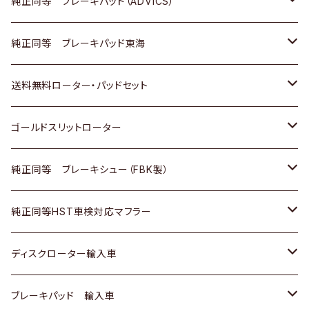
三菱
マツダ
三菱
ダイハツ
日産
いすゞ
ホンダ
トヨタ
純正同等 ブレーキパッド（ADVICS）
スバル
三菱
日野
マツダ
いすゞ
ダイハツ
スズキ
ホンダ
トヨタ
純正同等 ブレーキパッド東海
日野
日野
三菱ふそう
三菱
ダイハツ
マツダ
日産
スズキ
ホンダ
トヨタ
送料無料ローター・パッドセット
三菱ふそう
三菱ふそう
その他
スバル
マツダ
三菱
ダイハツ
日産
スズキ
ホンダ
トヨタ
ゴールドスリットローター
ＢＭＷ
三菱
マツダ
いすゞ
日産
日産
ホンダ
トヨタ
純正同等 ブレーキシュー（FBK製）
スバル
三菱
ダイハツ
ダイハツ
いすゞ
スズキ
ホンダ
ホンダ
純正同等HST車検対応マフラー
スバル
マツダ
マツダ
ダイハツ
日産
スズキ
スズキ
トヨタ
ディスクローター輸入車
三菱
三菱
マツダ
ダイハツ
日産
日産
ホンダ
ＡＵＤＩ
ブレーキパッド 輸入車