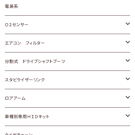
日野
三菱
マツダ
日産
スズキ
トヨタ
電装系
スバル
三菱
ダイハツ
ダイハツ
ホンダ
Ｏ２センサー
スバル
マツダ
三菱
スズキ
トヨタ
エアコン フィルター
三菱
スバル
日産
ホンダ
トヨタ
分割式 ドライブシャフトブーツ
スバル
いすゞ
スズキ
ホンダ
トヨタ
スタビライザーリンク
ダイハツ
日産
スズキ
ホンダ
トヨタ
ロアアーム
マツダ
ダイハツ
日産
スズキ
ホンダ
ホンダ
車種別専用ＨＩＤキット
三菱
マツダ
いすゞ
日産
スズキ
スズキ
トヨタ
タイヤチェーン