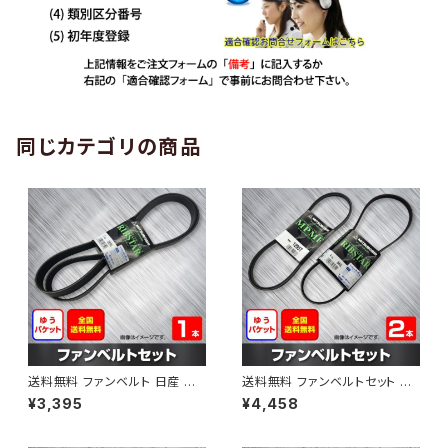
同じカテゴリの商品
送料無料 ファンベルト 日産 エ
送料無料 ファンベルトセット 日
クストレイル 型式DNT31 H20.
産 アベニール 型式PW11 H12.1
¥3,395
¥4,458
09～H24.03 （国内トップメー
0～H14.08 （国内トップメーカ
カー） 1本 HAB-1190
ー） 2本セット HAB-1207