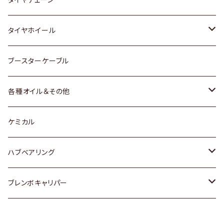
マツダ
スバル
三菱
ダイハツ
ダイハツ
日産
日産
タイヤホイール
レクサス
スバル
マツダ
スバル
ダイハツ
ダイハツ
トヨタ
ブースターケーブル
三菱
マツダ
マツダ
ホンダ
各種オイル＆その他
スバル
スバル
スズキ
ディーデル洗浄添加剤
ケミカル
日産
ハブベアリング
ダイハツ
トヨタ
ブレンボキャリパー
ホンダ
ホンダ