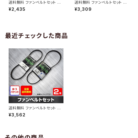
送料無料 ファンベルトセット 日
送料無料 ファンベルトセット 日
産 モコ 型式MG21S H15.05～
産 パルサーセリエ 型式FN15 H
¥2,435
¥3,309
（国内トップメーカー） 2本セット
11.10～ （国内トップメーカー） 2
HAB-1299
本セット HAB-1300
最近チェックした商品
送料無料 ファンベルトセット 日
産 バネット 型式SK82TN H11.
¥3,562
06～H15.12 （国内トップメーカ
ー） 2本セット HAB-1762
その他の商品