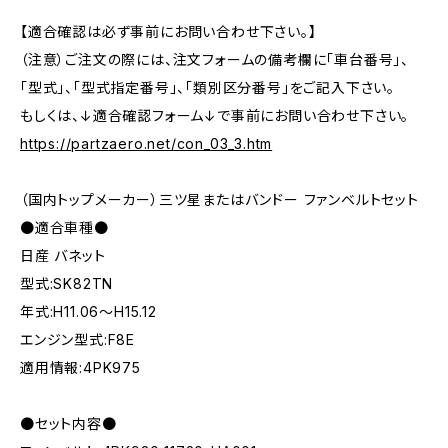
【適合確認は必ず事前にお問い合わせ下さい。】
（注意）ご注文の際には、注文フォームの備考欄に「車台番号」、
「型式」、「型式指定番号」、「類別区分番号」をご記入下さい。
もしくは、↓適合確認フォーム↓で事前にお問い合わせ下さい。
https://partzaero.net/con_03_3.htm
（国内トップメーカー）三ツ星またはバンドー ファンベルトセット
●適合車種●
日産 バネット
型式:SK82TN
年式:H11.06～H15.12
エンジン型式:F8E
適用情報:4PK975
●セット内容●