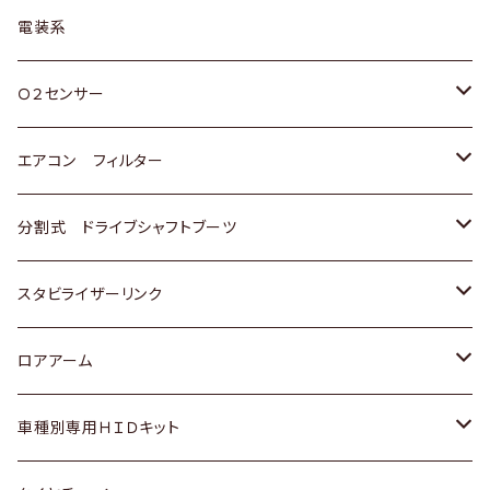
日野
三菱
マツダ
日産
スズキ
トヨタ
電装系
スバル
三菱
ダイハツ
ダイハツ
ホンダ
Ｏ２センサー
スバル
マツダ
三菱
スズキ
トヨタ
エアコン フィルター
三菱
スバル
日産
ホンダ
トヨタ
分割式 ドライブシャフトブーツ
スバル
いすゞ
スズキ
ホンダ
トヨタ
スタビライザーリンク
ダイハツ
日産
スズキ
ホンダ
トヨタ
ロアアーム
マツダ
ダイハツ
日産
スズキ
ホンダ
ホンダ
車種別専用ＨＩＤキット