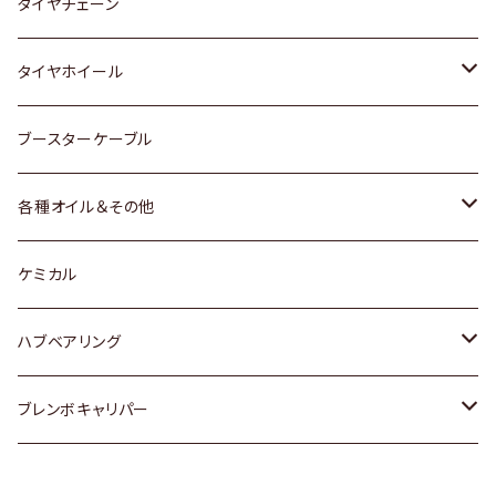
三菱
マツダ
いすゞ
日産
スズキ
スズキ
トヨタ
タイヤチェーン
マツダ
スバル
三菱
ダイハツ
ダイハツ
日産
日産
タイヤホイール
レクサス
スバル
マツダ
スバル
ダイハツ
ダイハツ
トヨタ
ブースターケーブル
三菱
マツダ
マツダ
ホンダ
各種オイル＆その他
スバル
スバル
スズキ
ディーデル洗浄添加剤
ケミカル
日産
ハブベアリング
ダイハツ
トヨタ
ブレンボキャリパー
ホンダ
ホンダ