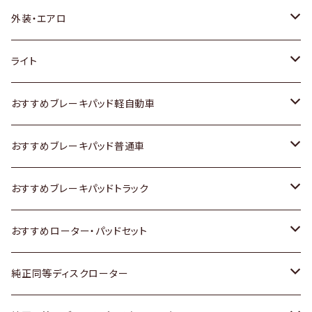
トヨタ
外装・エアロ
ホンダ
トヨタ
ライト
スズキ
ホンダ
トヨタ
おすすめブレーキパッド軽自動車
日産
スズキ
スズキ
トヨタ
おすすめブレーキパッド普通車
いすゞ
日産
日産
ホンダ
トヨタ
おすすめブレーキパッドトラック
ダイハツ
いすゞ
いすゞ
スズキ
ホンダ
トヨタ
おすすめローター・パッドセット
マツダ
ダイハツ
ダイハツ
日産
スズキ
日産
トヨタ
純正同等ディスクローター