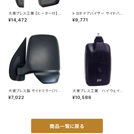
大東プレス工業 【ヒーター付】ハ
トヨタ ドアバイザー サイドバイ
イウェイミラー ヒーター付 100
ザー タンク 900系 ルーミー 9
¥14,472
¥9,771
0R DI-5101CXY
00系 M900A M910A サイドド
ア 金具付き ZERO DS13
大東プレス製 サイドミラー/バッ
大東プレス工業 ハイウェイミ
クミラー左 (助手席側) アクティ
ラー 800Rヒーター無 トラッ
¥7,022
¥10,586
トラック HA6 HA7 DI-650
ク用 トラック DI-6021AXY
商品一覧に戻る