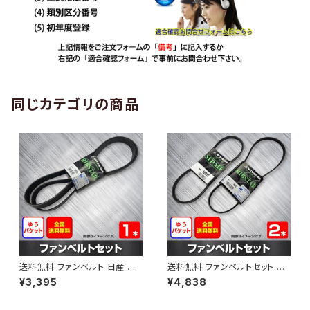
同じカテゴリの商品
送料無料 ファンベルト 日産 エ
送料無料 ファンベルトセット 日
クストレイル 型式DNT31 H20.
産 エルグランド 型式ME51 H1
¥3,395
¥4,838
09～H24.03 （国内トップメー
9.10～ （国内トップメーカー） 2
カー） 1本 HAB-1190
本セット HAB-1206