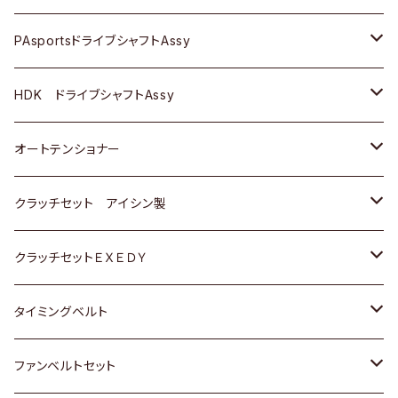
スバル
スバル
三菱
マツダ
ダイハツ
ダイハツ
スズキ
ＢＥＮＺ
ＢＥＮＺ
PAsportsドライブシャフトAssy
ＢＥＮＺ
スバル
三菱
マツダ
マツダ
日産
ＢＭＷ
ＢＭＷ
トヨタ
HDK ドライブシャフトAssy
スバル
三菱
三菱
いすゞ
GOLF
ＷＡＧＥＮ
ホンダ
スズキ
オートテンショナー
スバル
スバル
ダイハツ
ＷＡＧＥＮ
ＶＯＬＶＯ
スズキ
ダイハツ
トヨタ
クラッチセット アイシン製
マツダ
アストロ（シボレー）
日産
日産
ホンダ
クラッチセットＥＸＥＤＹ
三菱
クライスラー
ダイハツ
ホンダ
スズキ
ホンダ
タイミングベルト
スバル
マツダ
マツダ
ダイハツ
スズキ
トヨタ
ファンベルトセット