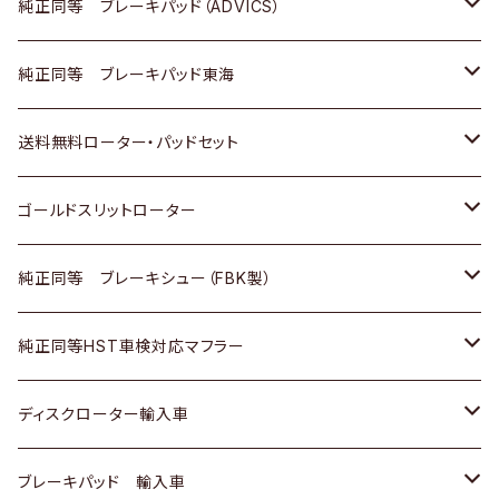
三菱
マツダ
三菱
ダイハツ
日産
いすゞ
ホンダ
トヨタ
純正同等 ブレーキパッド（ADVICS）
スバル
三菱
日野
マツダ
いすゞ
ダイハツ
スズキ
ホンダ
トヨタ
純正同等 ブレーキパッド東海
日野
日野
三菱ふそう
三菱
ダイハツ
マツダ
日産
スズキ
ホンダ
トヨタ
送料無料ローター・パッドセット
三菱ふそう
三菱ふそう
その他
スバル
マツダ
三菱
ダイハツ
日産
スズキ
ホンダ
トヨタ
ゴールドスリットローター
ＢＭＷ
三菱
マツダ
いすゞ
日産
日産
ホンダ
トヨタ
純正同等 ブレーキシュー（FBK製）
スバル
三菱
ダイハツ
ダイハツ
いすゞ
スズキ
ホンダ
ホンダ
純正同等HST車検対応マフラー
スバル
マツダ
マツダ
ダイハツ
日産
スズキ
スズキ
トヨタ
ディスクローター輸入車
三菱
三菱
マツダ
ダイハツ
日産
日産
ホンダ
ＡＵＤＩ
ブレーキパッド 輸入車