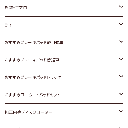
トヨタ
外装・エアロ
ホンダ
トヨタ
ライト
スズキ
ホンダ
トヨタ
おすすめブレーキパッド軽自動車
日産
スズキ
スズキ
トヨタ
おすすめブレーキパッド普通車
いすゞ
日産
日産
ホンダ
トヨタ
おすすめブレーキパッドトラック
ダイハツ
いすゞ
いすゞ
スズキ
ホンダ
トヨタ
おすすめローター・パッドセット
マツダ
ダイハツ
ダイハツ
日産
スズキ
日産
トヨタ
純正同等ディスクローター