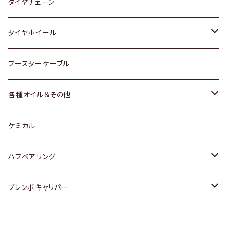
三菱
マツダ
いすゞ
日産
スズキ
スズキ
トヨタ
タイヤチェーン
マツダ
スバル
三菱
ダイハツ
ダイハツ
日産
日産
タイヤホイール
レクサス
スバル
マツダ
スバル
ダイハツ
ダイハツ
トヨタ
ブースターケーブル
三菱
マツダ
マツダ
ホンダ
各種オイル＆その他
スバル
スバル
スズキ
ディーデル洗浄添加剤
ケミカル
日産
ハブベアリング
ダイハツ
トヨタ
ブレンボキャリパー
ホンダ
ホンダ