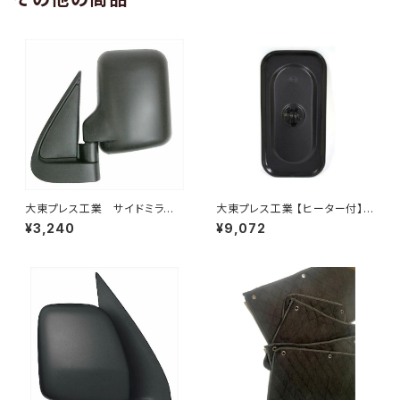
大東プレス工業 サイドミラー/
大東プレス工業 【ヒーター付】サ
バックミラー ダイハツ ハイ
イドミラー/バックミラーJ08 DI
¥3,240
¥9,072
ゼット トラック 左 99年～
-7BZ
DI-639