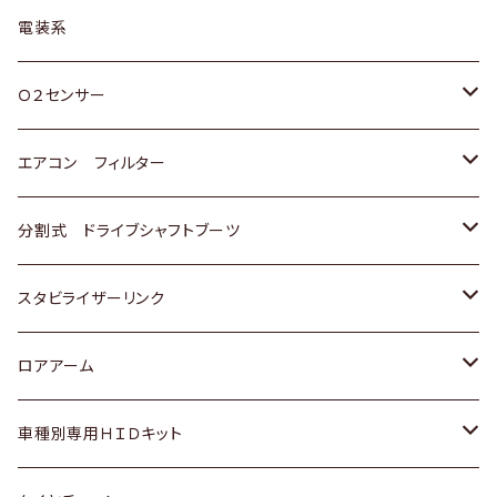
日野
三菱
マツダ
日産
スズキ
トヨタ
電装系
スバル
三菱
ダイハツ
ダイハツ
ホンダ
Ｏ２センサー
スバル
マツダ
三菱
スズキ
トヨタ
エアコン フィルター
三菱
スバル
日産
ホンダ
トヨタ
分割式 ドライブシャフトブーツ
スバル
いすゞ
スズキ
ホンダ
トヨタ
スタビライザーリンク
ダイハツ
日産
スズキ
ホンダ
トヨタ
ロアアーム
マツダ
ダイハツ
日産
スズキ
ホンダ
ホンダ
車種別専用ＨＩＤキット