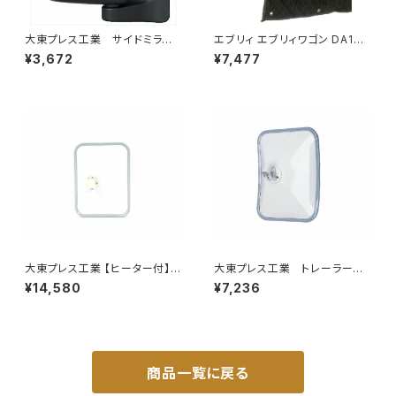
大東プレス工業 サイドミラー/
エブリィ エブリィワゴン DA17V
バックミラー ダイハツ ハイ
DA17W サンシェード エブリー
¥3,672
¥7,477
ゼットカーゴ 右 06年～ DI-
マルチサンシェード 車種専用 8
648
枚set カーテン 遮光 車中泊 JP
-TYD-DA17
大東プレス工業 【ヒーター付】
大東プレス工業 トレーラーミ
サイドミラー/バックミラー トレ
ラー UD L013 NS角型
¥14,580
¥7,236
ーラー ヒーター付 DI-58Z
左 DI-58
商品一覧に戻る