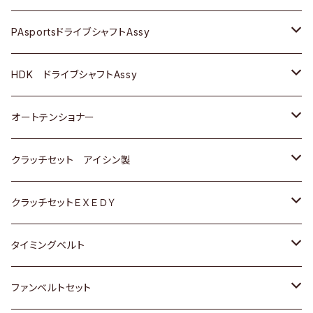
スバル
スバル
三菱
マツダ
ダイハツ
ダイハツ
スズキ
ＢＥＮＺ
ＢＥＮＺ
PAsportsドライブシャフトAssy
ＢＥＮＺ
スバル
三菱
マツダ
マツダ
日産
ＢＭＷ
ＢＭＷ
トヨタ
HDK ドライブシャフトAssy
スバル
三菱
三菱
いすゞ
GOLF
ＷＡＧＥＮ
ホンダ
スズキ
オートテンショナー
スバル
スバル
ダイハツ
ＷＡＧＥＮ
ＶＯＬＶＯ
スズキ
ダイハツ
トヨタ
クラッチセット アイシン製
マツダ
アストロ（シボレー）
日産
日産
ホンダ
クラッチセットＥＸＥＤＹ
三菱
クライスラー
ダイハツ
ホンダ
スズキ
ホンダ
タイミングベルト
スバル
マツダ
マツダ
ダイハツ
スズキ
トヨタ
ファンベルトセット