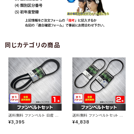
同じカテゴリの商品
送料無料 ファンベルト 日産 エ
送料無料 ファンベルトセット 日
クストレイル 型式DNT31 H20.
産 エルグランド 型式ME51 H1
¥3,395
¥4,838
09～H24.03 （国内トップメー
9.10～ （国内トップメーカー） 2
カー） 1本 HAB-1190
本セット HAB-1206