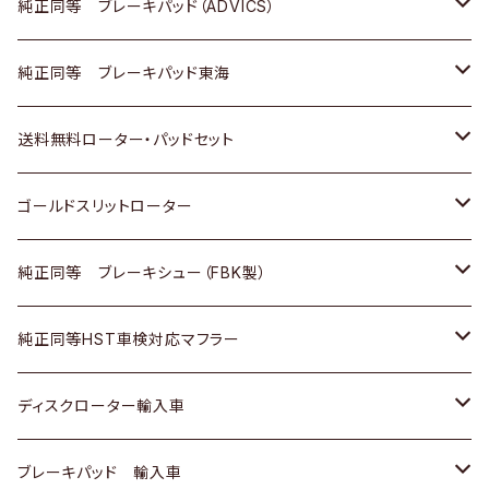
三菱
マツダ
三菱
ダイハツ
日産
いすゞ
ホンダ
トヨタ
純正同等 ブレーキパッド（ADVICS）
スバル
三菱
日野
マツダ
いすゞ
ダイハツ
スズキ
ホンダ
トヨタ
純正同等 ブレーキパッド東海
日野
日野
三菱ふそう
三菱
ダイハツ
マツダ
日産
スズキ
ホンダ
トヨタ
送料無料ローター・パッドセット
三菱ふそう
三菱ふそう
その他
スバル
マツダ
三菱
ダイハツ
日産
スズキ
ホンダ
トヨタ
ゴールドスリットローター
ＢＭＷ
三菱
マツダ
いすゞ
日産
日産
ホンダ
トヨタ
純正同等 ブレーキシュー（FBK製）
スバル
三菱
ダイハツ
ダイハツ
いすゞ
スズキ
ホンダ
ホンダ
純正同等HST車検対応マフラー
スバル
マツダ
マツダ
ダイハツ
日産
スズキ
スズキ
トヨタ
ディスクローター輸入車
三菱
三菱
マツダ
ダイハツ
日産
日産
ホンダ
ＡＵＤＩ
ブレーキパッド 輸入車