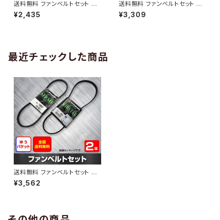
送料無料 ファンベルトセット 日
送料無料 ファンベルトセット 日
産 モコ 型式MG21S H15.05～
産 パルサーセリエ 型式FN15 H
¥2,435
¥3,309
（国内トップメーカー） 2本セット
11.10～ （国内トップメーカー） 2
HAB-1299
本セット HAB-1300
最近チェックした商品
送料無料 ファンベルトセット 日
産 バネット 型式SK82LN H19.
¥3,562
08～H22.08 （国内トップメー
カー） 2本セット HAB-1701
その他の商品