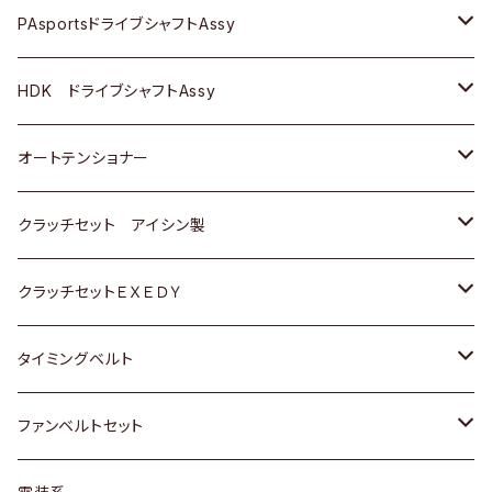
スバル
スバル
三菱
マツダ
ダイハツ
ダイハツ
スズキ
ＢＥＮＺ
ＢＥＮＺ
PAsportsドライブシャフトAssy
ＢＥＮＺ
スバル
三菱
マツダ
マツダ
日産
ＢＭＷ
ＢＭＷ
トヨタ
HDK ドライブシャフトAssy
スバル
三菱
三菱
いすゞ
GOLF
ＷＡＧＥＮ
ホンダ
スズキ
オートテンショナー
スバル
スバル
ダイハツ
ＷＡＧＥＮ
ＶＯＬＶＯ
スズキ
ダイハツ
トヨタ
クラッチセット アイシン製
マツダ
アストロ（シボレー）
日産
日産
ホンダ
クラッチセットＥＸＥＤＹ
三菱
クライスラー
ダイハツ
ホンダ
スズキ
ホンダ
タイミングベルト
スバル
マツダ
マツダ
ダイハツ
スズキ
トヨタ
ファンベルトセット
日野
三菱
マツダ
日産
スズキ
トヨタ