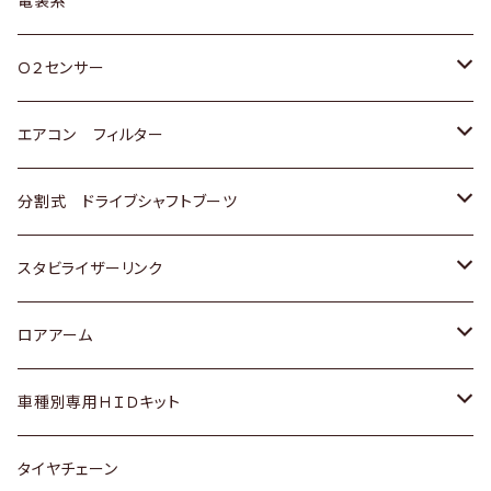
電装系
スバル
三菱
ダイハツ
ダイハツ
ホンダ
Ｏ２センサー
スバル
マツダ
三菱
スズキ
トヨタ
エアコン フィルター
三菱
スバル
日産
ホンダ
トヨタ
分割式 ドライブシャフトブーツ
スバル
いすゞ
スズキ
ホンダ
トヨタ
スタビライザーリンク
ダイハツ
日産
スズキ
ホンダ
トヨタ
ロアアーム
マツダ
ダイハツ
日産
スズキ
ホンダ
ホンダ
車種別専用ＨＩＤキット
三菱
マツダ
いすゞ
日産
スズキ
スズキ
トヨタ
タイヤチェーン