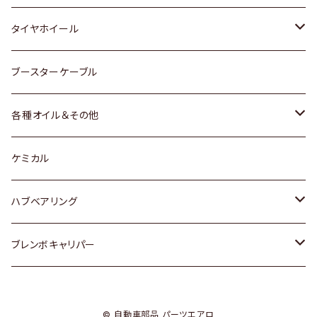
マツダ
スバル
三菱
ダイハツ
ダイハツ
日産
日産
タイヤホイール
レクサス
スバル
マツダ
スバル
ダイハツ
ダイハツ
トヨタ
ブースターケーブル
三菱
マツダ
マツダ
ホンダ
各種オイル＆その他
スバル
スバル
スズキ
ディーデル洗浄添加剤
ケミカル
日産
ハブベアリング
ダイハツ
トヨタ
ブレンボキャリパー
ホンダ
ホンダ
© 自動車部品 パーツエアロ