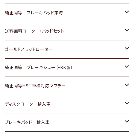
スバル
三菱
日野
マツダ
いすゞ
ダイハツ
スズキ
ホンダ
トヨタ
純正同等 ブレーキパッド東海
日野
日野
三菱ふそう
三菱
ダイハツ
マツダ
日産
スズキ
ホンダ
トヨタ
送料無料ローター・パッドセット
三菱ふそう
三菱ふそう
その他
スバル
マツダ
三菱
ダイハツ
日産
スズキ
ホンダ
トヨタ
ゴールドスリットローター
ＢＭＷ
三菱
マツダ
いすゞ
日産
日産
ホンダ
トヨタ
純正同等 ブレーキシュー（FBK製）
スバル
三菱
ダイハツ
ダイハツ
いすゞ
スズキ
ホンダ
ホンダ
純正同等HST車検対応マフラー
スバル
マツダ
マツダ
ダイハツ
日産
スズキ
スズキ
トヨタ
ディスクローター輸入車
三菱
三菱
マツダ
ダイハツ
日産
日産
ホンダ
ＡＵＤＩ
ブレーキパッド 輸入車