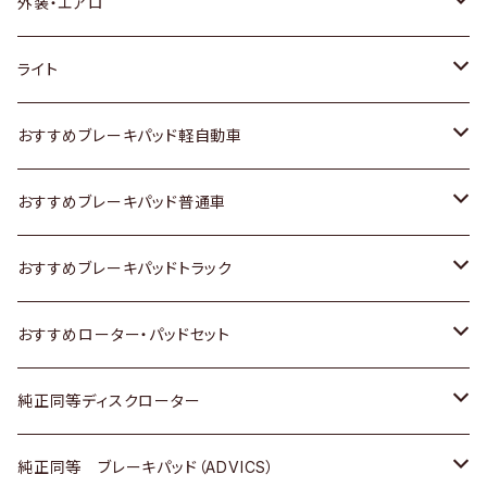
トヨタ
外装・エアロ
ホンダ
トヨタ
ライト
スズキ
ホンダ
トヨタ
おすすめブレーキパッド軽自動車
日産
スズキ
スズキ
トヨタ
おすすめブレーキパッド普通車
いすゞ
日産
日産
ホンダ
トヨタ
おすすめブレーキパッドトラック
ダイハツ
いすゞ
いすゞ
スズキ
ホンダ
トヨタ
おすすめローター・パッドセット
マツダ
ダイハツ
ダイハツ
日産
スズキ
日産
トヨタ
純正同等ディスクローター
三菱
マツダ
三菱
ダイハツ
日産
いすゞ
ホンダ
トヨタ
純正同等 ブレーキパッド（ADVICS）