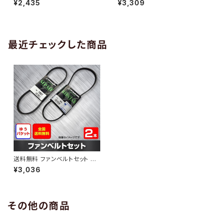
¥2,435
¥3,309
（国内トップメーカー） 2本セット
11.10～ （国内トップメーカー） 2
HAB-1299
本セット HAB-1300
最近チェックした商品
送料無料 ファンベルトセット 日
産 モコ 型式MG22S H18.02～
¥3,036
（国内トップメーカー） 2本セット
HAB-1569
その他の商品