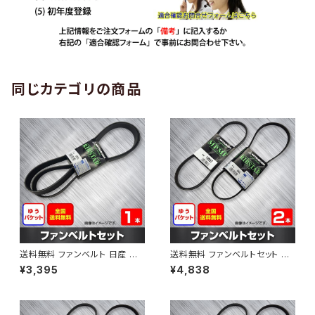
同じカテゴリの商品
送料無料 ファンベルト 日産 エ
送料無料 ファンベルトセット 日
クストレイル 型式DNT31 H20.
産 エルグランド 型式ME51 H1
¥3,395
¥4,838
09～H24.03 （国内トップメー
9.10～ （国内トップメーカー） 2
カー） 1本 HAB-1190
本セット HAB-1206