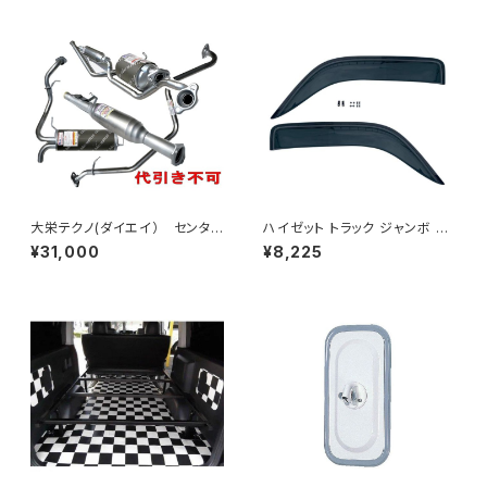
大栄テクノ(ダイエイ） センタ
ハイゼット トラック ジャンボ S5
ーパイプ 'MMT-6497CP キッ
00P S510P S500 S510 系 ワ
¥31,000
¥8,225
クス H59A 個人宅NG
イド ドアバイザー止め具付ピク
シス サンバー サイド サンバイザ
ー JP-YD-HIJET