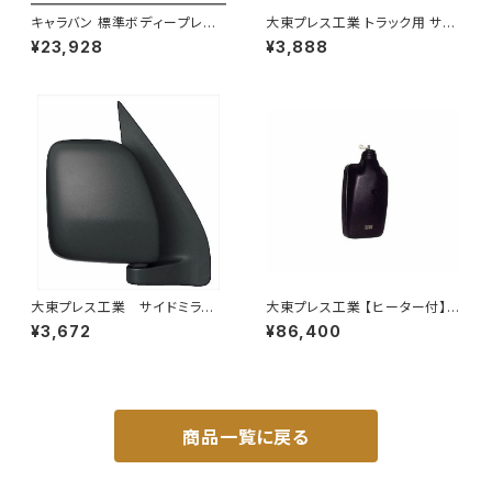
キャラバン 標準ボディープレミ
大東プレス工業 トラック用 サイ
アムＧＸ/ＧＸライダ～用ベッドキ
ドミラー/バックミラー J08 330
¥23,928
¥3,888
ットフレーム GZ100-1
X170 L012 DI-7
大東プレス工業 サイドミラー/
大東プレス工業 【ヒーター付】ハ
バックミラー ダイハツ ハイ
イウェイリモコンミラー DI-722
¥3,672
¥86,400
ゼットカーゴ 右 06年～ DI-
1CXE
648
商品一覧に戻る