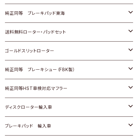
スバル
三菱
日野
マツダ
いすゞ
ダイハツ
スズキ
ホンダ
トヨタ
純正同等 ブレーキパッド東海
日野
日野
三菱ふそう
三菱
ダイハツ
マツダ
日産
スズキ
ホンダ
トヨタ
送料無料ローター・パッドセット
三菱ふそう
三菱ふそう
その他
スバル
マツダ
三菱
ダイハツ
日産
スズキ
ホンダ
トヨタ
ゴールドスリットローター
ＢＭＷ
三菱
マツダ
いすゞ
日産
日産
ホンダ
トヨタ
純正同等 ブレーキシュー（FBK製）
スバル
三菱
ダイハツ
ダイハツ
いすゞ
スズキ
ホンダ
ホンダ
純正同等HST車検対応マフラー
スバル
マツダ
マツダ
ダイハツ
日産
スズキ
スズキ
トヨタ
ディスクローター輸入車
三菱
三菱
マツダ
ダイハツ
日産
日産
ホンダ
ＡＵＤＩ
ブレーキパッド 輸入車