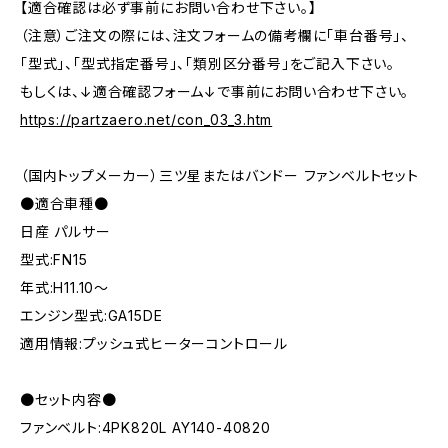
【適合確認は必ず事前にお問い合わせ下さい。】
（注意）ご注文の際には、注文フォームの備考欄に「車台番号」、
「型式」、「型式指定番号」、「類別区分番号」をご記入下さい。
もしくは、↓適合確認フォーム↓で事前にお問い合わせ下さい。
https://partzaero.net/con_03_3.htm
（国内トップメーカー）三ツ星またはバンドー ファンベルトセット
●適合車種●
日産 パルサー
型式:FN15
年式:H11.10～
エンジン型式:GA15DE
適用情報:プッシュ式ヒーターコントロール
●セット内容●
ファンベルト:4PK820L AY140-40820