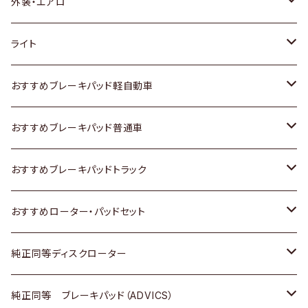
トヨタ
外装・エアロ
ホンダ
トヨタ
ライト
スズキ
ホンダ
トヨタ
おすすめブレーキパッド軽自動車
日産
スズキ
スズキ
トヨタ
おすすめブレーキパッド普通車
いすゞ
日産
日産
ホンダ
トヨタ
おすすめブレーキパッドトラック
ダイハツ
いすゞ
いすゞ
スズキ
ホンダ
トヨタ
おすすめローター・パッドセット
マツダ
ダイハツ
ダイハツ
日産
スズキ
日産
トヨタ
純正同等ディスクローター
三菱
マツダ
三菱
ダイハツ
日産
いすゞ
ホンダ
トヨタ
純正同等 ブレーキパッド（ADVICS）