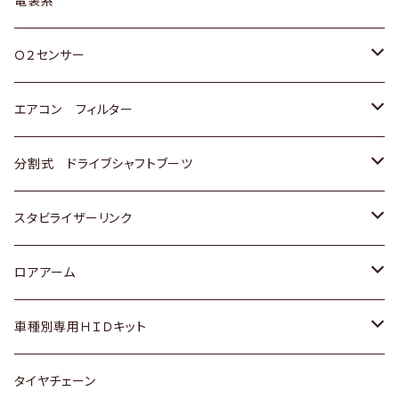
電装系
スバル
三菱
ダイハツ
ダイハツ
ホンダ
Ｏ２センサー
スバル
マツダ
三菱
スズキ
トヨタ
エアコン フィルター
三菱
スバル
日産
ホンダ
トヨタ
分割式 ドライブシャフトブーツ
スバル
いすゞ
スズキ
ホンダ
トヨタ
スタビライザーリンク
ダイハツ
日産
スズキ
ホンダ
トヨタ
ロアアーム
マツダ
ダイハツ
日産
スズキ
ホンダ
ホンダ
車種別専用ＨＩＤキット
三菱
マツダ
いすゞ
日産
スズキ
スズキ
トヨタ
タイヤチェーン