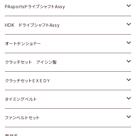
スバル
スバル
三菱
マツダ
ダイハツ
ダイハツ
スズキ
ＢＥＮＺ
ＢＥＮＺ
PAsportsドライブシャフトAssy
ＢＥＮＺ
スバル
三菱
マツダ
マツダ
日産
ＢＭＷ
ＢＭＷ
トヨタ
HDK ドライブシャフトAssy
スバル
三菱
三菱
いすゞ
GOLF
ＷＡＧＥＮ
ホンダ
スズキ
オートテンショナー
スバル
スバル
ダイハツ
ＷＡＧＥＮ
ＶＯＬＶＯ
スズキ
ダイハツ
トヨタ
クラッチセット アイシン製
マツダ
アストロ（シボレー）
日産
日産
ホンダ
クラッチセットＥＸＥＤＹ
三菱
クライスラー
ダイハツ
ホンダ
スズキ
ホンダ
タイミングベルト
スバル
マツダ
マツダ
ダイハツ
スズキ
トヨタ
ファンベルトセット
日野
三菱
マツダ
日産
スズキ
トヨタ