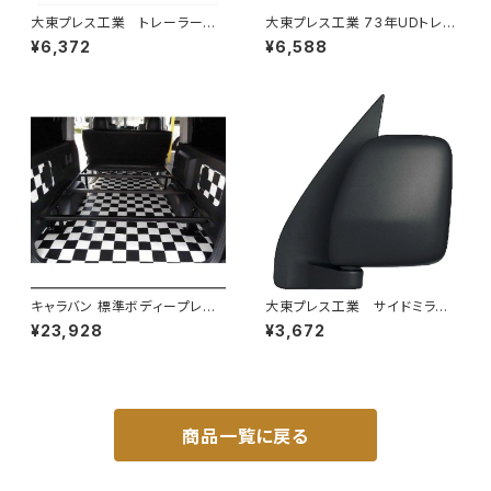
大東プレス工業 トレーラーミ
大東プレス工業 73年UDトレー
ラー 黒 UD L013 NS
ラーミラーL013 （P付） DI-52
¥6,372
¥6,588
角型 左 DI-58B
キャラバン 標準ボディープレミ
大東プレス工業 サイドミラー/
アムＧＸ/ＧＸライダ～用ベッドキ
バックミラーダイハツ ハイゼッ
¥23,928
¥3,672
ットフレーム GZ100-1
トカーゴ 左 06年～ DI-64
9
商品一覧に戻る