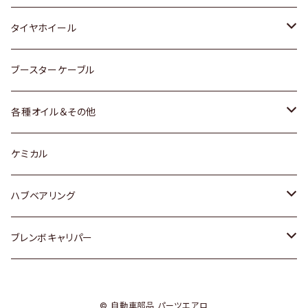
マツダ
スバル
三菱
ダイハツ
ダイハツ
日産
日産
タイヤホイール
レクサス
スバル
マツダ
スバル
ダイハツ
ダイハツ
トヨタ
ブースターケーブル
三菱
マツダ
マツダ
ホンダ
各種オイル＆その他
スバル
スバル
スズキ
ディーデル洗浄添加剤
ケミカル
日産
ハブベアリング
ダイハツ
トヨタ
ブレンボキャリパー
ホンダ
ホンダ
© 自動車部品 パーツエアロ