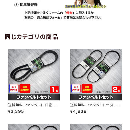
同じカテゴリの商品
送料無料 ファンベルト 日産 エ
送料無料 ファンベルトセット 日
クストレイル 型式DNT31 H20.
産 エルグランド 型式ME51 H1
¥3,395
¥4,838
09～H24.03 （国内トップメー
9.10～ （国内トップメーカー） 2
カー） 1本 HAB-1190
本セット HAB-1206