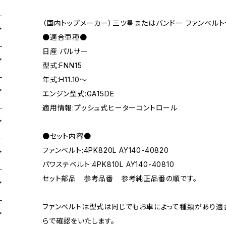
（国内トップメーカー）三ツ星またはバンドー ファンベルト
●適合車種●
日産 パルサー
型式:FNN15
年式:H11.10～
エンジン型式:GA15DE
適用情報:プッシュ式ヒーターコントロール
●セット内容●
ファンベルト:4PK820L AY140-40820
パワステベルト:4PK810L AY140-40810
セット部品 参考品番 参考純正品番の順です。
ファンベルトは型式は同じでもお車によって種類があり適
らで確認をいたします。