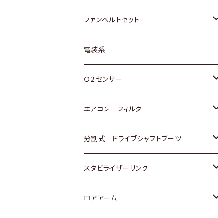
スバル
マツダ
マツダ
ダイハツ
スズキ
トヨタ
ファンベルトセット
日野
三菱
マツダ
日産
スズキ
トヨタ
電装系
スバル
三菱
ダイハツ
ダイハツ
ホンダ
Ｏ２センサー
スバル
マツダ
三菱
スズキ
トヨタ
エアコン フィルター
三菱
スバル
日産
ホンダ
トヨタ
分割式 ドライブシャフトブーツ
スバル
いすゞ
スズキ
ホンダ
トヨタ
スタビライザーリンク
ダイハツ
日産
スズキ
ホンダ
トヨタ
ロアアーム