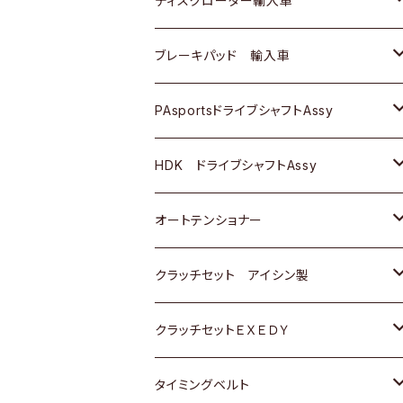
ディスクローター輸入車
三菱
三菱
マツダ
ダイハツ
日産
日産
ホンダ
ＡＵＤＩ
ブレーキパッド 輸入車
スバル
スバル
三菱
マツダ
ダイハツ
ダイハツ
スズキ
ＢＥＮＺ
ＢＥＮＺ
PAsportsドライブシャフトAssy
ＢＥＮＺ
スバル
三菱
マツダ
マツダ
日産
ＢＭＷ
ＢＭＷ
トヨタ
HDK ドライブシャフトAssy
スバル
三菱
三菱
いすゞ
GOLF
ＷＡＧＥＮ
ホンダ
スズキ
オートテンショナー
スバル
スバル
ダイハツ
ＷＡＧＥＮ
ＶＯＬＶＯ
スズキ
ダイハツ
トヨタ
クラッチセット アイシン製
マツダ
アストロ（シボレー）
日産
日産
ホンダ
クラッチセットＥＸＥＤＹ
三菱
クライスラー
ダイハツ
ホンダ
スズキ
ホンダ
タイミングベルト