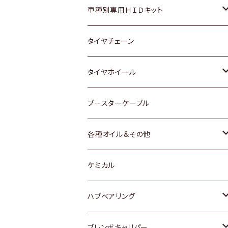
マツダ
ダイハツ
日産
スズキ
ホンダ
ホンダ
車種別専用ＨＩＤキット
三菱
マツダ
いすゞ
日産
スズキ
スズキ
トヨタ
タイヤチェーン
マツダ
スバル
三菱
ダイハツ
ダイハツ
日産
日産
タイヤホイール
レクサス
スバル
マツダ
スバル
ダイハツ
ダイハツ
トヨタ
ブースターケーブル
三菱
マツダ
マツダ
ホンダ
各種オイル＆その他
スバル
スバル
スズキ
ディーデル洗浄添加剤
ケミカル
日産
ハブベアリング
ダイハツ
トヨタ
ブレンボキャリパー