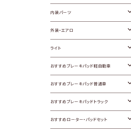
内装パーツ
トヨタ
外装・エアロ
ホンダ
トヨタ
ライト
スズキ
ホンダ
トヨタ
おすすめブレーキパッド軽自動車
日産
スズキ
スズキ
トヨタ
おすすめブレーキパッド普通車
いすゞ
日産
日産
ホンダ
トヨタ
おすすめブレーキパッドトラック
ダイハツ
いすゞ
いすゞ
スズキ
ホンダ
トヨタ
おすすめローター・パッドセット