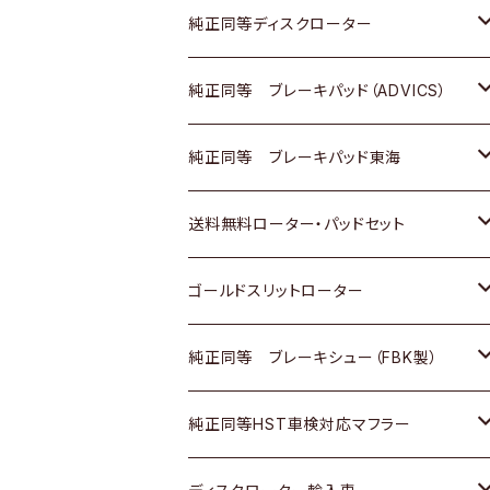
マツダ
ダイハツ
ダイハツ
日産
スズキ
日産
トヨタ
純正同等ディスクローター
三菱
マツダ
三菱
ダイハツ
日産
いすゞ
ホンダ
トヨタ
純正同等 ブレーキパッド（ADVICS）
スバル
三菱
日野
マツダ
いすゞ
ダイハツ
スズキ
ホンダ
トヨタ
純正同等 ブレーキパッド東海
日野
日野
三菱ふそう
三菱
ダイハツ
マツダ
日産
スズキ
ホンダ
トヨタ
送料無料ローター・パッドセット
三菱ふそう
三菱ふそう
その他
スバル
マツダ
三菱
ダイハツ
日産
スズキ
ホンダ
トヨタ
ゴールドスリットローター
ＢＭＷ
三菱
マツダ
いすゞ
日産
日産
ホンダ
トヨタ
純正同等 ブレーキシュー（FBK製）
スバル
三菱
ダイハツ
ダイハツ
いすゞ
スズキ
ホンダ
ホンダ
純正同等HST車検対応マフラー
スバル
マツダ
マツダ
ダイハツ
日産
スズキ
スズキ
トヨタ