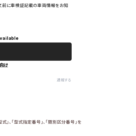
文前に車検証記載の車両情報をお知
vailable
向け
通報する
型式」、「型式指定番号」、「類別区分番号」を