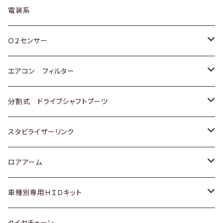
日野
三菱
マツダ
日産
スズキ
トヨタ
電装系
スバル
三菱
ダイハツ
ダイハツ
ホンダ
Ｏ２センサー
スバル
マツダ
三菱
スズキ
トヨタ
エアコン フィルター
三菱
スバル
日産
ホンダ
トヨタ
分割式 ドライブシャフトブーツ
スバル
いすゞ
スズキ
ホンダ
トヨタ
スタビライザーリンク
ダイハツ
日産
スズキ
ホンダ
トヨタ
ロアアーム
マツダ
ダイハツ
日産
スズキ
ホンダ
ホンダ
車種別専用ＨＩＤキット
三菱
マツダ
いすゞ
日産
スズキ
スズキ
トヨタ
タイヤチェーン