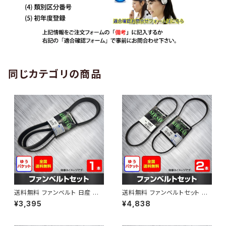
同じカテゴリの商品
送料無料 ファンベルト 日産 エ
送料無料 ファンベルトセット 日
クストレイル 型式DNT31 H20.
産 エルグランド 型式ME51 H1
¥3,395
¥4,838
09～H24.03 （国内トップメー
9.10～ （国内トップメーカー） 2
カー） 1本 HAB-1190
本セット HAB-1206