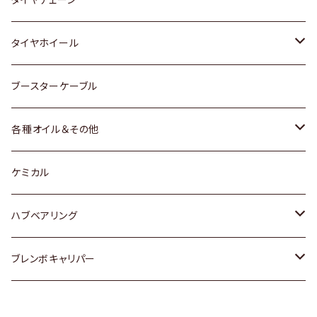
マツダ
スバル
三菱
ダイハツ
ダイハツ
日産
日産
タイヤホイール
レクサス
スバル
マツダ
スバル
ダイハツ
ダイハツ
トヨタ
ブースターケーブル
三菱
マツダ
マツダ
ホンダ
各種オイル＆その他
スバル
スバル
スズキ
ディーデル洗浄添加剤
ケミカル
日産
ハブベアリング
ダイハツ
トヨタ
ブレンボキャリパー
ホンダ
ホンダ