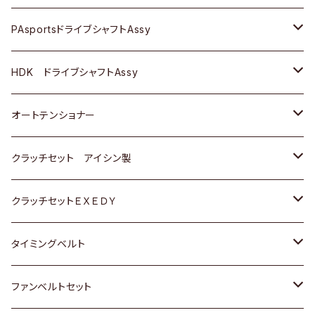
スバル
スバル
三菱
マツダ
ダイハツ
ダイハツ
スズキ
ＢＥＮＺ
ＢＥＮＺ
PAsportsドライブシャフトAssy
ＢＥＮＺ
スバル
三菱
マツダ
マツダ
日産
ＢＭＷ
ＢＭＷ
トヨタ
HDK ドライブシャフトAssy
スバル
三菱
三菱
いすゞ
GOLF
ＷＡＧＥＮ
ホンダ
スズキ
オートテンショナー
スバル
スバル
ダイハツ
ＷＡＧＥＮ
ＶＯＬＶＯ
スズキ
ダイハツ
トヨタ
クラッチセット アイシン製
マツダ
アストロ（シボレー）
日産
日産
ホンダ
クラッチセットＥＸＥＤＹ
三菱
クライスラー
ダイハツ
ホンダ
スズキ
ホンダ
タイミングベルト
スバル
マツダ
マツダ
ダイハツ
スズキ
トヨタ
ファンベルトセット