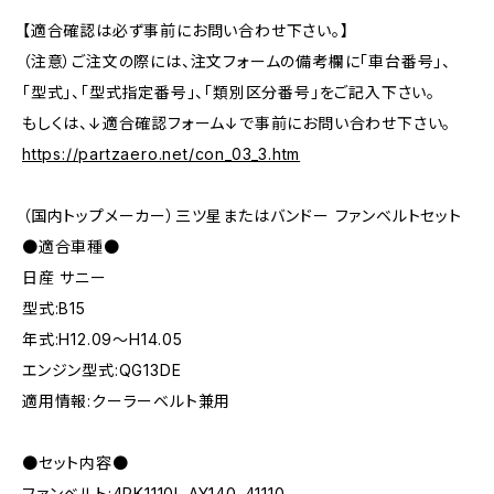
【適合確認は必ず事前にお問い合わせ下さい。】
（注意）ご注文の際には、注文フォームの備考欄に「車台番号」、
「型式」、「型式指定番号」、「類別区分番号」をご記入下さい。
もしくは、↓適合確認フォーム↓で事前にお問い合わせ下さい。
https://partzaero.net/con_03_3.htm
（国内トップメーカー）三ツ星またはバンドー ファンベルトセット
●適合車種●
日産 サニー
型式:B15
年式:H12.09～H14.05
エンジン型式:QG13DE
適用情報:クーラーベルト兼用
●セット内容●
ファンベルト:4PK1110L AY140-41110