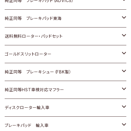
三菱
マツダ
三菱
ダイハツ
日産
いすゞ
ホンダ
トヨタ
純正同等 ブレーキパッド（ADVICS）
スバル
三菱
日野
マツダ
いすゞ
ダイハツ
スズキ
ホンダ
トヨタ
純正同等 ブレーキパッド東海
日野
日野
三菱ふそう
三菱
ダイハツ
マツダ
日産
スズキ
ホンダ
トヨタ
送料無料ローター・パッドセット
三菱ふそう
三菱ふそう
その他
スバル
マツダ
三菱
ダイハツ
日産
スズキ
ホンダ
トヨタ
ゴールドスリットローター
ＢＭＷ
三菱
マツダ
いすゞ
日産
日産
ホンダ
トヨタ
純正同等 ブレーキシュー（FBK製）
スバル
三菱
ダイハツ
ダイハツ
いすゞ
スズキ
ホンダ
ホンダ
純正同等HST車検対応マフラー
スバル
マツダ
マツダ
ダイハツ
日産
スズキ
スズキ
トヨタ
ディスクローター輸入車
三菱
三菱
マツダ
ダイハツ
日産
日産
ホンダ
ＡＵＤＩ
ブレーキパッド 輸入車