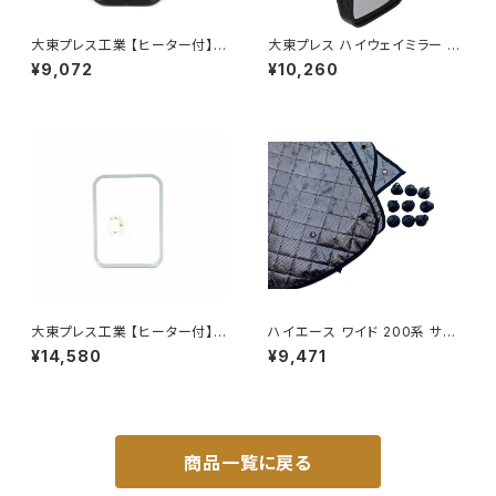
大東プレス工業 【ヒーター付】サ
大東プレス ハイウェイミラー R1
イドミラー/バックミラーJ08 DI
000 326×206 DI-5101AXY
¥9,072
¥10,260
-7BZ
大東プレス工業 【ヒーター付】
ハイエース ワイド 200系 サン
サイドミラー/バックミラー トレ
シェード キャンピング 4層構造
¥14,580
¥9,471
ーラー ヒーター付 DI-58Z
車中泊 遮光 断熱 暑さ対策 盗
難防止 目隠し 日よけ 10枚 JP-
TYD-HIACE-W-10P
商品一覧に戻る