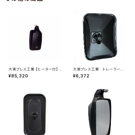
大東プレス工業 【ヒーター付】ハ
大東プレス工業 トレーラーミ
イウェイリモコンミラー DI-712
ラー 黒 UD L013 NS
¥85,320
¥6,372
1CXE
角型 左 DI-58B