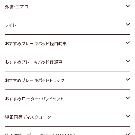
トヨタ
外装・エアロ
ホンダ
トヨタ
ライト
スズキ
ホンダ
トヨタ
おすすめブレーキパッド軽自動車
日産
スズキ
スズキ
トヨタ
おすすめブレーキパッド普通車
いすゞ
日産
日産
ホンダ
トヨタ
おすすめブレーキパッドトラック
ダイハツ
いすゞ
いすゞ
スズキ
ホンダ
トヨタ
おすすめローター・パッドセット
マツダ
ダイハツ
ダイハツ
日産
スズキ
日産
トヨタ
純正同等ディスクローター