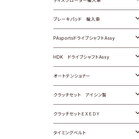
ディスクローター輸入車
三菱
三菱
マツダ
ダイハツ
日産
日産
ホンダ
ＡＵＤＩ
ブレーキパッド 輸入車
スバル
スバル
三菱
マツダ
ダイハツ
ダイハツ
スズキ
ＢＥＮＺ
ＢＥＮＺ
PAsportsドライブシャフトAssy
ＢＥＮＺ
スバル
三菱
マツダ
マツダ
日産
ＢＭＷ
ＢＭＷ
トヨタ
HDK ドライブシャフトAssy
スバル
三菱
三菱
いすゞ
GOLF
ＷＡＧＥＮ
ホンダ
スズキ
オートテンショナー
スバル
スバル
ダイハツ
ＷＡＧＥＮ
ＶＯＬＶＯ
スズキ
ダイハツ
トヨタ
クラッチセット アイシン製
マツダ
アストロ（シボレー）
日産
日産
ホンダ
クラッチセットＥＸＥＤＹ
三菱
クライスラー
ダイハツ
ホンダ
スズキ
ホンダ
タイミングベルト