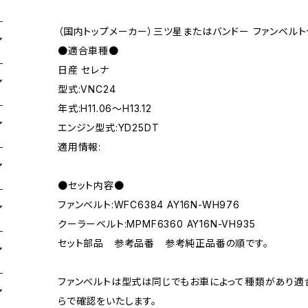
（国内トップメーカー）三ツ星またはバンドー ファンベルト
●適合車種●
日産 セレナ
型式:VNC24
年式:H11.06～H13.12
エンジン型式:YD25DT
適用情報:
●セット内容●
ファンベルト:WFC6384 AY16N-WH976
クーラーベルト:MPMF6360 AY16N-VH935
セット部品 参考品番 参考純正品番の順です。
ファンベルトは型式は同じでもお車によって種類があり適
らで確認をいたします。