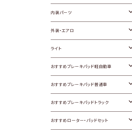
内装パーツ
トヨタ
外装・エアロ
ホンダ
トヨタ
ライト
スズキ
ホンダ
トヨタ
おすすめブレーキパッド軽自動車
日産
スズキ
スズキ
トヨタ
おすすめブレーキパッド普通車
いすゞ
日産
日産
ホンダ
トヨタ
おすすめブレーキパッドトラック
ダイハツ
いすゞ
いすゞ
スズキ
ホンダ
トヨタ
おすすめローター・パッドセット