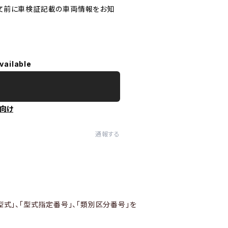
文前に車検証記載の車両情報をお知
vailable
向け
通報する
型式」、「型式指定番号」、「類別区分番号」を