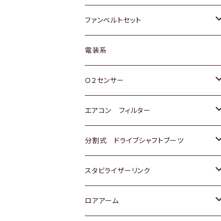
スバル
マツダ
マツダ
ダイハツ
スズキ
トヨタ
ファンベルトセット
日野
三菱
マツダ
日産
スズキ
トヨタ
電装系
スバル
三菱
ダイハツ
ダイハツ
ホンダ
Ｏ２センサー
スバル
マツダ
三菱
スズキ
トヨタ
エアコン フィルター
三菱
スバル
日産
ホンダ
トヨタ
分割式 ドライブシャフトブーツ
スバル
いすゞ
スズキ
ホンダ
トヨタ
スタビライザーリンク
ダイハツ
日産
スズキ
ホンダ
トヨタ
ロアアーム