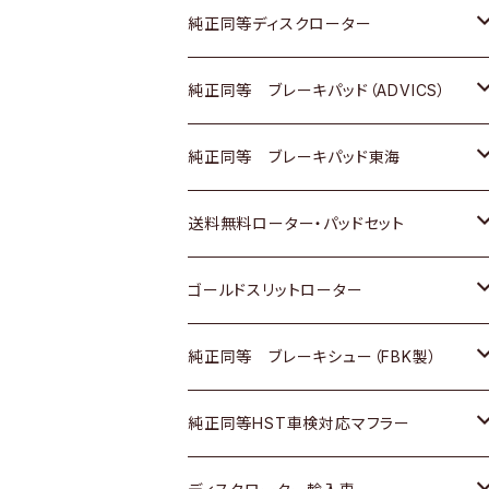
マツダ
ダイハツ
ダイハツ
日産
スズキ
日産
トヨタ
純正同等ディスクローター
三菱
マツダ
三菱
ダイハツ
日産
いすゞ
ホンダ
トヨタ
純正同等 ブレーキパッド（ADVICS）
スバル
三菱
日野
マツダ
いすゞ
ダイハツ
スズキ
ホンダ
トヨタ
純正同等 ブレーキパッド東海
日野
日野
三菱ふそう
三菱
ダイハツ
マツダ
日産
スズキ
ホンダ
トヨタ
送料無料ローター・パッドセット
三菱ふそう
三菱ふそう
その他
スバル
マツダ
三菱
ダイハツ
日産
スズキ
ホンダ
トヨタ
ゴールドスリットローター
ＢＭＷ
三菱
マツダ
いすゞ
日産
日産
ホンダ
トヨタ
純正同等 ブレーキシュー（FBK製）
スバル
三菱
ダイハツ
ダイハツ
いすゞ
スズキ
ホンダ
ホンダ
純正同等HST車検対応マフラー
スバル
マツダ
マツダ
ダイハツ
日産
スズキ
スズキ
トヨタ