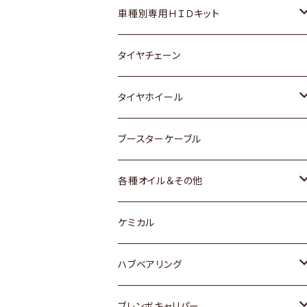
マツダ
ダイハツ
日産
スズキ
ホンダ
ホンダ
車種別専用ＨＩＤキット
三菱
マツダ
いすゞ
日産
スズキ
スズキ
トヨタ
タイヤチェーン
マツダ
スバル
三菱
ダイハツ
ダイハツ
日産
日産
タイヤホイール
レクサス
スバル
マツダ
スバル
ダイハツ
ダイハツ
トヨタ
ブースターケーブル
三菱
マツダ
マツダ
ホンダ
各種オイル＆その他
スバル
スバル
スズキ
ディーデル洗浄添加剤
ケミカル
日産
ハブベアリング
ダイハツ
トヨタ
ブレンボキャリパー