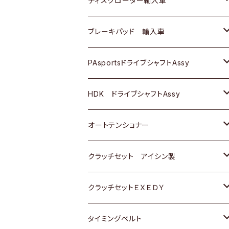
ディスクローター輸入車
三菱
三菱
マツダ
ダイハツ
日産
日産
ホンダ
ＡＵＤＩ
ブレーキパッド 輸入車
スバル
スバル
三菱
マツダ
ダイハツ
ダイハツ
スズキ
ＢＥＮＺ
ＢＥＮＺ
PAsportsドライブシャフトAssy
ＢＥＮＺ
スバル
三菱
マツダ
マツダ
日産
ＢＭＷ
ＢＭＷ
トヨタ
HDK ドライブシャフトAssy
スバル
三菱
三菱
いすゞ
GOLF
ＷＡＧＥＮ
ホンダ
スズキ
オートテンショナー
スバル
スバル
ダイハツ
ＷＡＧＥＮ
ＶＯＬＶＯ
スズキ
ダイハツ
トヨタ
クラッチセット アイシン製
マツダ
アストロ（シボレー）
日産
日産
ホンダ
クラッチセットＥＸＥＤＹ
三菱
クライスラー
ダイハツ
ホンダ
スズキ
ホンダ
タイミングベルト