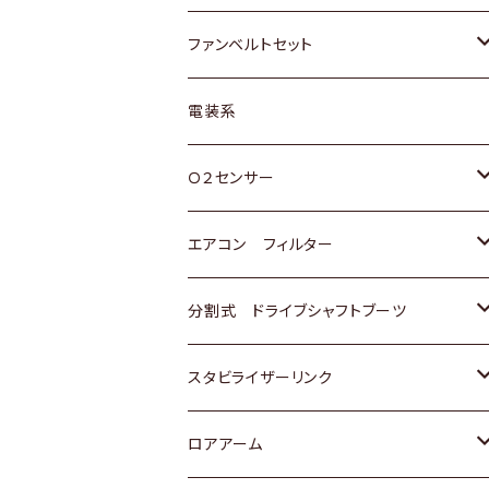
スバル
マツダ
マツダ
ダイハツ
スズキ
トヨタ
ファンベルトセット
日野
三菱
マツダ
日産
スズキ
トヨタ
電装系
スバル
三菱
ダイハツ
ダイハツ
ホンダ
Ｏ２センサー
スバル
マツダ
三菱
スズキ
トヨタ
エアコン フィルター
三菱
スバル
日産
ホンダ
トヨタ
分割式 ドライブシャフトブーツ
スバル
いすゞ
スズキ
ホンダ
トヨタ
スタビライザーリンク
ダイハツ
日産
スズキ
ホンダ
トヨタ
ロアアーム