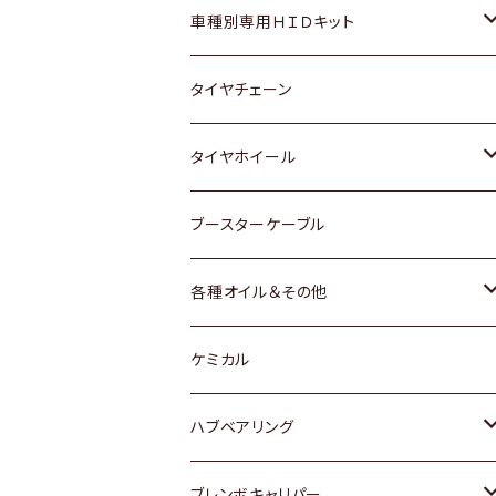
マツダ
ダイハツ
日産
スズキ
ホンダ
ホンダ
車種別専用ＨＩＤキット
三菱
マツダ
いすゞ
日産
スズキ
スズキ
トヨタ
タイヤチェーン
マツダ
スバル
三菱
ダイハツ
ダイハツ
日産
日産
タイヤホイール
レクサス
スバル
マツダ
スバル
ダイハツ
ダイハツ
トヨタ
ブースターケーブル
三菱
マツダ
マツダ
ホンダ
各種オイル＆その他
スバル
スバル
スズキ
ディーデル洗浄添加剤
ケミカル
日産
ハブベアリング
ダイハツ
トヨタ
ブレンボキャリパー