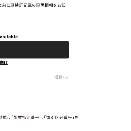
文前に車検証記載の車両情報をお知
vailable
向け
通報する
型式」、「型式指定番号」、「類別区分番号」を