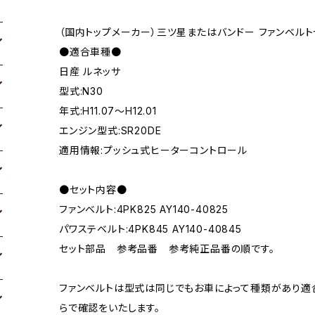
（国内トップメーカー）三ツ星またはバンドー ファンベルト
●適合車種●
日産 ルネッサ
型式:N30
年式:H11.07～H12.01
エンジン型式:SR20DE
適用情報:プッシュ式ヒーターコントロール
●セット内容●
ファンベルト:4PK825 AY140-40825
パワステベルト:4PK845 AY140-40845
セット部品 参考品番 参考純正品番の順です。
ファンベルトは型式は同じでもお車によって種類があり適
らで確認をいたします。