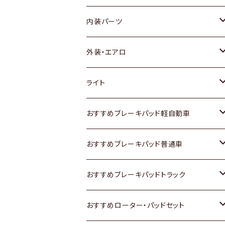
内装パーツ
トヨタ
外装・エアロ
ホンダ
トヨタ
ライト
スズキ
ホンダ
トヨタ
おすすめブレーキパッド軽自動車
日産
スズキ
スズキ
トヨタ
おすすめブレーキパッド普通車
いすゞ
日産
日産
ホンダ
トヨタ
おすすめブレーキパッドトラック
ダイハツ
いすゞ
いすゞ
スズキ
ホンダ
トヨタ
おすすめローター・パッドセット