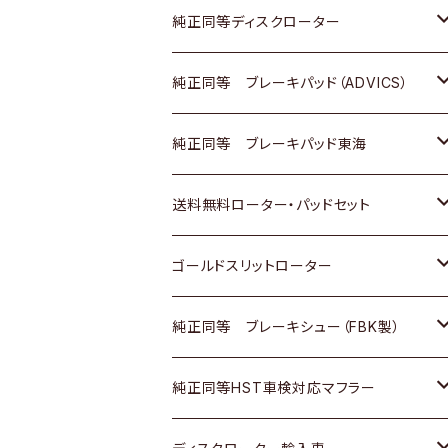
マツダ
ダイハツ
ダイハツ
日産
スズキ
日産
トヨタ
純正同等ディスクローター
三菱
マツダ
三菱
ダイハツ
日産
いすゞ
ホンダ
トヨタ
純正同等 ブレーキパッド（ADVICS）
スバル
三菱
日野
マツダ
いすゞ
ダイハツ
スズキ
ホンダ
トヨタ
純正同等 ブレーキパッド東海
日野
日野
三菱ふそう
三菱
ダイハツ
マツダ
日産
スズキ
ホンダ
トヨタ
送料無料ローター・パッドセット
三菱ふそう
三菱ふそう
その他
スバル
マツダ
三菱
ダイハツ
日産
スズキ
ホンダ
トヨタ
ゴールドスリットローター
ＢＭＷ
三菱
マツダ
いすゞ
日産
日産
ホンダ
トヨタ
純正同等 ブレーキシュー（FBK製）
スバル
三菱
ダイハツ
ダイハツ
いすゞ
スズキ
ホンダ
ホンダ
純正同等HST車検対応マフラー
スバル
マツダ
マツダ
ダイハツ
日産
スズキ
スズキ
トヨタ