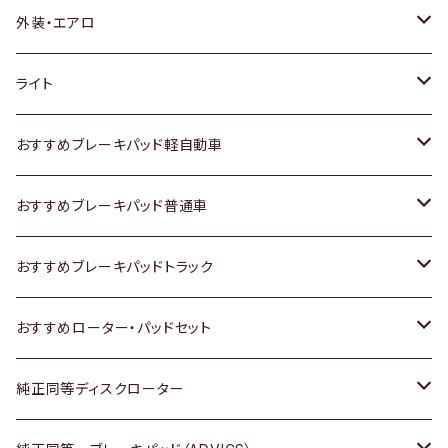
トヨタ
外装・エアロ
ホンダ
トヨタ
ライト
スズキ
ホンダ
トヨタ
おすすめブレーキパッド軽自動車
日産
スズキ
スズキ
トヨタ
おすすめブレーキパッド普通車
いすゞ
日産
日産
ホンダ
トヨタ
おすすめブレーキパッドトラック
ダイハツ
いすゞ
いすゞ
スズキ
ホンダ
トヨタ
おすすめローター・パッドセット
マツダ
ダイハツ
ダイハツ
日産
スズキ
日産
トヨタ
純正同等ディスクローター