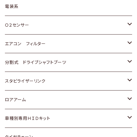
日野
三菱
マツダ
日産
スズキ
トヨタ
電装系
スバル
三菱
ダイハツ
ダイハツ
ホンダ
Ｏ２センサー
スバル
マツダ
三菱
スズキ
トヨタ
エアコン フィルター
三菱
スバル
日産
ホンダ
トヨタ
分割式 ドライブシャフトブーツ
スバル
いすゞ
スズキ
ホンダ
トヨタ
スタビライザーリンク
ダイハツ
日産
スズキ
ホンダ
トヨタ
ロアアーム
マツダ
ダイハツ
日産
スズキ
ホンダ
ホンダ
車種別専用ＨＩＤキット
三菱
マツダ
いすゞ
日産
スズキ
スズキ
トヨタ
タイヤチェーン