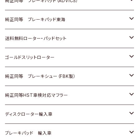
三菱
マツダ
三菱
ダイハツ
日産
いすゞ
ホンダ
トヨタ
純正同等 ブレーキパッド（ADVICS）
スバル
三菱
日野
マツダ
いすゞ
ダイハツ
スズキ
ホンダ
トヨタ
純正同等 ブレーキパッド東海
日野
日野
三菱ふそう
三菱
ダイハツ
マツダ
日産
スズキ
ホンダ
トヨタ
送料無料ローター・パッドセット
三菱ふそう
三菱ふそう
その他
スバル
マツダ
三菱
ダイハツ
日産
スズキ
ホンダ
トヨタ
ゴールドスリットローター
ＢＭＷ
三菱
マツダ
いすゞ
日産
日産
ホンダ
トヨタ
純正同等 ブレーキシュー（FBK製）
スバル
三菱
ダイハツ
ダイハツ
いすゞ
スズキ
ホンダ
ホンダ
純正同等HST車検対応マフラー
スバル
マツダ
マツダ
ダイハツ
日産
スズキ
スズキ
トヨタ
ディスクローター輸入車
三菱
三菱
マツダ
ダイハツ
日産
日産
ホンダ
ＡＵＤＩ
ブレーキパッド 輸入車