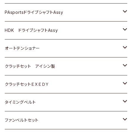
スバル
スバル
三菱
マツダ
ダイハツ
ダイハツ
スズキ
ＢＥＮＺ
ＢＥＮＺ
PAsportsドライブシャフトAssy
ＢＥＮＺ
スバル
三菱
マツダ
マツダ
日産
ＢＭＷ
ＢＭＷ
トヨタ
HDK ドライブシャフトAssy
スバル
三菱
三菱
いすゞ
GOLF
ＷＡＧＥＮ
ホンダ
スズキ
オートテンショナー
スバル
スバル
ダイハツ
ＷＡＧＥＮ
ＶＯＬＶＯ
スズキ
ダイハツ
トヨタ
クラッチセット アイシン製
マツダ
アストロ（シボレー）
日産
日産
ホンダ
クラッチセットＥＸＥＤＹ
三菱
クライスラー
ダイハツ
ホンダ
スズキ
ホンダ
タイミングベルト
スバル
マツダ
マツダ
ダイハツ
スズキ
トヨタ
ファンベルトセット