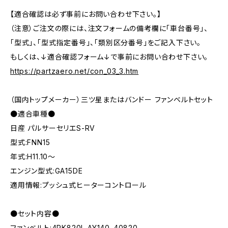
【適合確認は必ず事前にお問い合わせ下さい。】
（注意）ご注文の際には、注文フォームの備考欄に「車台番号」、
「型式」、「型式指定番号」、「類別区分番号」をご記入下さい。
もしくは、↓適合確認フォーム↓で事前にお問い合わせ下さい。
https://partzaero.net/con_03_3.htm
（国内トップメーカー）三ツ星またはバンドー ファンベルトセット
●適合車種●
日産 パルサーセリエS-RV
型式:FNN15
年式:H11.10～
エンジン型式:GA15DE
適用情報:プッシュ式ヒーターコントロール
●セット内容●
ファンベルト:4PK820L AY140-40820