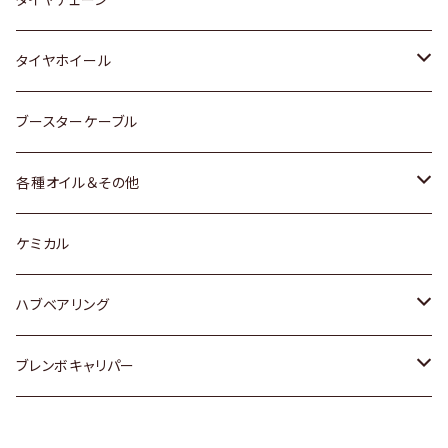
マツダ
スバル
三菱
ダイハツ
ダイハツ
日産
日産
タイヤホイール
レクサス
スバル
マツダ
スバル
ダイハツ
ダイハツ
トヨタ
ブースターケーブル
三菱
マツダ
マツダ
ホンダ
各種オイル＆その他
スバル
スバル
スズキ
ディーデル洗浄添加剤
ケミカル
日産
ハブベアリング
ダイハツ
トヨタ
ブレンボキャリパー
ホンダ
ホンダ