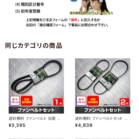
同じカテゴリの商品
送料無料 ファンベルト 日産 エ
送料無料 ファンベルトセット 日
クストレイル 型式DNT31 H20.
産 エルグランド 型式ME51 H1
¥3,395
¥4,838
09～H24.03 （国内トップメー
9.10～ （国内トップメーカー） 2
カー） 1本 HAB-1190
本セット HAB-1206