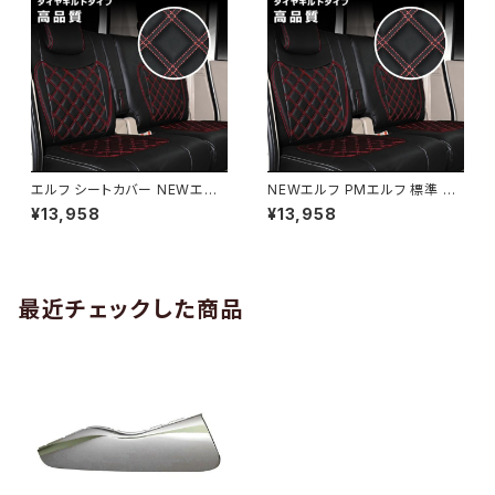
エルフ シートカバー NEWエル
NEWエルフ PMエルフ 標準 車
フ PMエルフ 標準 いすゞ H05.
シートカバー H05.08-H18.12
¥13,958
¥13,958
08-H18.12 車シートカバー運
センタ一体型運転+助手席ダイ
転+助手席ダイヤカットレッド キ
ヤカット レッド キルト JP-YT0
ルト JP-YT043LR-RD
44L-RD+JP+YT043R-RD
最近チェックした商品