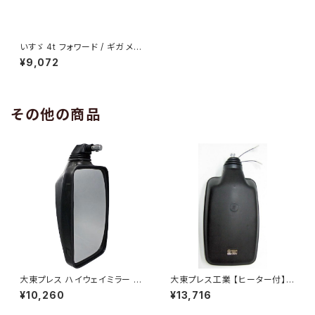
いすゞ 4t フォワード / ギガ メッ
キ ドア アッパー ガーニッシュ 運
¥9,072
転席側 右 両面テープ 貼付タイ
プ ABS製ZERO AP-T031
その他の商品
大東プレス ハイウェイミラー R1
大東プレス工業 【ヒーター付】
000 326×206 DI-5101AXY
ハイウェイミラー R1000 326×
¥10,260
¥13,716
206 リモコン無 ヒーター付 DI-
6121CXY