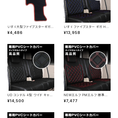
いすゞ大型ファイブスターギガ H
いすゞ ファイブスター ギガ H2
27，11～ 運転席側ブラック フロ
7/11～ シートカバー ダイヤカッ
¥4,486
¥13,958
アマット ファイブスターギガ 運
ト ステッチ ブルー キルト PVC
転席 ブラック×レッド AP-M015
レザー運転席 左右 WP-YT00
8R-BL+WP-YT008L-BL
UD コンドル 4型 ワイド キャブ
NEWエルフ PMエルフ 標準キャ
H19/1-H24/10 カバー ダイヤ
ブ いすゞ H05.08-H18.12 車
¥14,500
¥7,477
ステッチ ブラック キルト 艶無し
シートカバー ダイヤカット ステ
PVC 運転席 助手席 左右 JP-Y
ッチ レッド キルト 運転席側 J
T018LR-BK
P-YT043R-RD