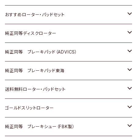
ダイハツ
いすゞ
いすゞ
スズキ
ホンダ
トヨタ
おすすめローター・パッドセット
マツダ
ダイハツ
ダイハツ
日産
スズキ
日産
トヨタ
純正同等ディスクローター
三菱
マツダ
三菱
ダイハツ
日産
いすゞ
ホンダ
トヨタ
純正同等 ブレーキパッド（ADVICS）
スバル
三菱
日野
マツダ
いすゞ
ダイハツ
スズキ
ホンダ
トヨタ
純正同等 ブレーキパッド東海
日野
日野
三菱ふそう
三菱
ダイハツ
マツダ
日産
スズキ
ホンダ
トヨタ
送料無料ローター・パッドセット
三菱ふそう
三菱ふそう
その他
スバル
マツダ
三菱
ダイハツ
日産
スズキ
ホンダ
トヨタ
ゴールドスリットローター
ＢＭＷ
三菱
マツダ
いすゞ
日産
日産
ホンダ
トヨタ
純正同等 ブレーキシュー（FBK製）