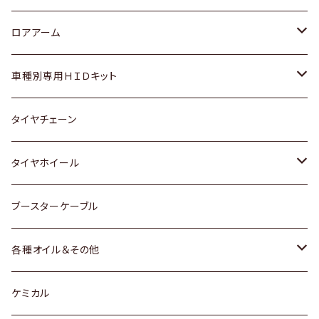
ダイハツ
日産
スズキ
ホンダ
トヨタ
ロアアーム
マツダ
ダイハツ
日産
スズキ
ホンダ
ホンダ
車種別専用ＨＩＤキット
三菱
マツダ
いすゞ
日産
スズキ
スズキ
トヨタ
タイヤチェーン
マツダ
スバル
三菱
ダイハツ
ダイハツ
日産
日産
タイヤホイール
レクサス
スバル
マツダ
スバル
ダイハツ
ダイハツ
トヨタ
ブースターケーブル
三菱
マツダ
マツダ
ホンダ
各種オイル＆その他
スバル
スバル
スズキ
ディーデル洗浄添加剤
ケミカル