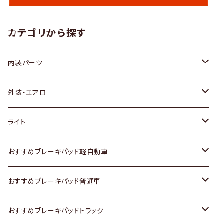
カテゴリから探す
内装パーツ
トヨタ
外装・エアロ
ホンダ
トヨタ
ライト
スズキ
ホンダ
トヨタ
おすすめブレーキパッド軽自動車
日産
スズキ
スズキ
トヨタ
おすすめブレーキパッド普通車
いすゞ
日産
日産
ホンダ
トヨタ
おすすめブレーキパッドトラック